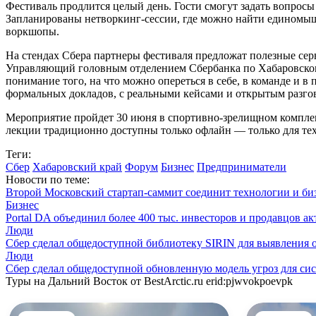
Фестиваль продлится целый день. Гости смогут задать вопросы
Запланированы нетворкинг-сессии, где можно найти единомышл
воркшопы.
На стендах Сбера партнеры фестиваля предложат полезные сер
Управляющий головным отделением Сбербанка по Хабаровском
понимание того, на что можно опереться в себе, в команде и 
формальных докладов, с реальными кейсами и открытым разгово
Мероприятие пройдет 30 июня в спортивно-зрелищном комплекс
лекции традиционно доступны только офлайн — только для тех
Теги:
Сбер
Хабаровский край
Форум
Бизнес
Предприниматели
Новости по теме:
Второй Московский стартап-саммит соединит технологии и би
Бизнес
Portal DA объединил более 400 тыс. инвесторов и продавцов а
Люди
Сбер сделал общедоступной библиотеку SIRIN для выявления о
Люди
Сбер сделал общедоступной обновленную модель угроз для сис
Туры на Дальний Восток от BestArctic.ru
erid:pjwvokpoevpk