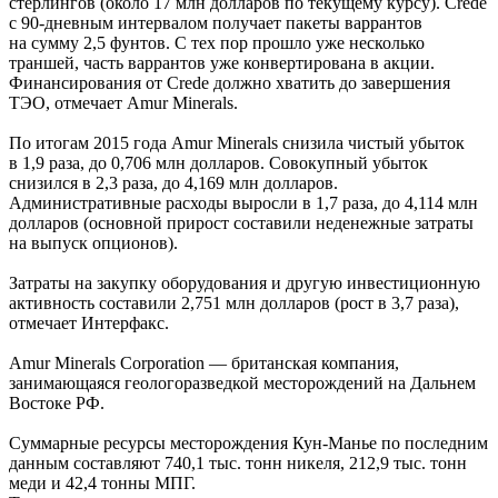
стерлингов (около 17 млн долларов по текущему курсу). Crede
с
90-дневным
интервалом получает пакеты варрантов
на сумму 2,5 фунтов. С тех пор прошло уже несколько
траншей, часть варрантов уже конвертирована в акции.
Финансирования от Crede должно хватить до завершения
ТЭО, отмечает Amur Minerals.
По итогам 2015 года Amur Minerals снизила чистый убыток
в 1,9 раза, до 0,706 млн долларов. Совокупный убыток
снизился в 2,3 раза, до 4,169 млн долларов.
Административные расходы выросли в 1,7 раза, до 4,114 млн
долларов (основной прирост составили неденежные затраты
на выпуск опционов).
Затраты на закупку оборудования и другую инвестиционную
активность составили 2,751 млн долларов (рост в 3,7 раза),
отмечает Интерфакс.
Amur Minerals Corporation — британская компания,
занимающаяся геологоразведкой месторождений на Дальнем
Востоке РФ.
Суммарные ресурсы месторождения Кун-Манье по последним
данным составляют 740,1 тыс. тонн никеля, 212,9 тыс. тонн
меди и 42,4 тонны МПГ.