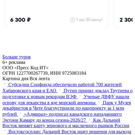
Больше туров
6+ реклама
ООО «Пресс Код ИТ»
ОГРН 1227700267739, ИНН 9725083184
Картина дня
Вся лента
Субсидии Соцфонда обеспечили работой 700 жителей
Хабаровского края и ЕАО
Путин принял доклад Трутнева о
подготовке к новым рекордам ВЭФ
Ученые ДВФУ нашли
основу для лекарства в яде морской анемоны
Парк у Музея
декабристов в Чите благоустроили по нацпроекту за 1 млн
рублей
«Адмирал» подписал канадского нападающего
Энтони Камару до конца сезона-2026/27
Как Дальний
Восток меняет карту зернового и масличного рынков России
Востокгосплан: Дальний Восток ищет решения для выхода