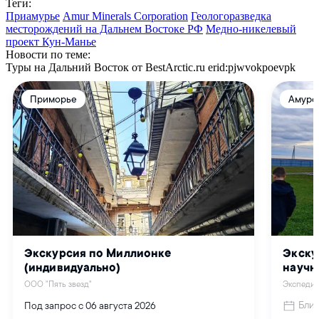
Теги:
Приамурье
Amur Minerals Corporation
Геологоразведка
месторождений на Дальнем Востоке РФ
Медно-никелевый
проект Кун-Манье
Новости по теме:
Туры на Дальний Восток от BestArctic.ru
erid:pjwvokpoevpk