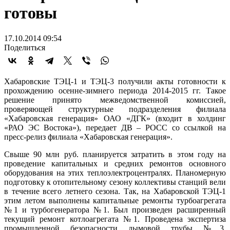
готовы
17.10.2014 09:54
Поделиться
Хабаровские ТЭЦ-1 и ТЭЦ-3 получили акты готовности к
прохождению осенне-зимнего периода 2014-2015 гг. Такое
решение принято межведомственной комиссией,
проверяющей структурные подразделения филиала
«Хабаровская генерация» ОАО «ДГК» (входит в холдинг
«РАО ЭС Востока»), передает ДВ – РОСС со ссылкой на
пресс-релиз филиала «Хабаровская генерация».
Свыше 90 млн руб. планируется затратить в этом году на
проведение капитальных и средних ремонтов основного
оборудования на этих теплоэлектроцентралях. Планомерную
подготовку к отопительному сезону коллективы станций вели
в течение всего летнего сезона. Так, на Хабаровской ТЭЦ-1
этим летом выполнены капитальные ремонты турбоагрегата
№1 и турбогенератора №1. Был произведен расширенный
текущий ремонт котлоагрегата №1. Проведена экспертиза
промышленной безопасности дымовой трубы №3.