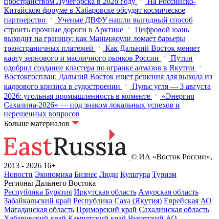
пространством Лучегорска в 2026 году
На Российско-
Китайском форуме в Хабаровске обсудят космическое
партнерство
Ученые ДВФУ нашли выгодный способ
строить прочные дороги в Арктике
Цифровой юань
выходит на границу: как Маньчжоули ломает барьеры
трансграничных платежей
Как Дальний Восток меняет
карту зернового и масличного рынков России
Путин
одобрил создание кластера по огранке алмазов в Якутии
Востокгосплан: Дальний Восток ищет решения для выхода из
кадрового кризиса в судостроении
Пульс угля — 3 августа
2026: угольная промышленность в моменте
«Энергия
Сахалина-2026» — под знаком локальных успехов и
нерешенных вопросов
Больше материалов
© ИА «Восток России»,
2013 - 2026
16+
Новости
Экономика
Бизнес
Люди
Культура
Туризм
Регионы Дальнего Востока
Республика Бурятия
Иркутская область
Амурская область
Забайкальский край
Республика Саха (Якутия)
Еврейская АО
Магаданская область
Приморский край
Сахалинская область
Хабаровский край
Камчатский край
Чукотский АО