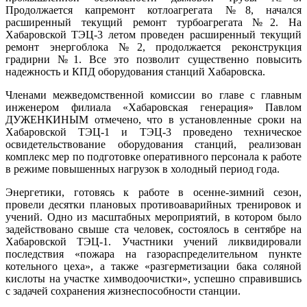
Продолжается капремонт котлоагрегата №8, начался
расширенный текущий ремонт турбоагрегата №2. На
Хабаровской ТЭЦ-3 летом проведен расширенный текущий
ремонт энергоблока №2, продолжается реконструкция
градирни №1. Все это позволит существенно повысить
надежность и КПД оборудования станций Хабаровска.
Членами межведомственной комиссии во главе с главным
инженером филиала «Хабаровская генерация» Павлом
ДУЖЕНКИНЫМ отмечено, что в установленные сроки на
Хабаровской ТЭЦ-1 и ТЭЦ-3 проведено техническое
освидетельствование оборудования станций, реализован
комплекс мер по подготовке оперативного персонала к работе
в режиме повышенных нагрузок в холодный период года.
Энергетики, готовясь к работе в осенне-зимний сезон,
провели десятки плановых противоаварийных тренировок и
учений. Одно из масштабных мероприятий, в котором было
задействовано свыше ста человек, состоялось в сентябре на
Хабаровской ТЭЦ-1. Участники учений ликвидировали
последствия «пожара на газораспределительном пункте
котельного цеха», а также «разгерметизации бака соляной
кислоты на участке химводоочистки», успешно справившись
с задачей сохранения жизнеспособности станции.