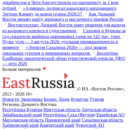
декабристов в Чите благоустроили по нацпроекту за 1 млн
рублей
«Адмирал» подписал канадского нападающего
Энтони Камару до конца сезона-2026/27
Как Дальний
Восток меняет карту зернового и масличного рынков России
Востокгосплан: Дальний Восток ищет решения для выхода
из кадрового кризиса в судостроении
Сахалин и Курилы за
год сократили выбросы парниковых газов на 142 тыс. тонн
Пульс угля — 3 августа 2026: угольная промышленность в
моменте
«Энергия Сахалина-2026» — под знаком
локальных успехов и нерешенных вопросов
Бюллетень
EastRussia: аналитический обзор туристической отрасли ДФО
— лето 2026
Больше материалов
© ИА «Восток России»,
2013 - 2026
16+
Новости
Экономика
Бизнес
Люди
Культура
Туризм
Регионы Дальнего Востока
Республика Бурятия
Иркутская область
Амурская область
Забайкальский край
Республика Саха (Якутия)
Еврейская АО
Магаданская область
Приморский край
Сахалинская область
Хабаровский край
Камчатский край
Чукотский АО