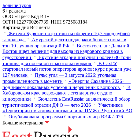
Больше туров
6+ реклама
ООО «Пресс Код ИТ»
ОГРН 1227700267739, ИНН 9725083184
Картина дня
Вся лента
Жители Бурятии потратили на общепит 16,7 млрд рублей
за полгода
Амурский центр поддержки бизнеса попал в
топ 10 лучших организаций РФ
Востокгосплан: Дальний
Восток ищет решения для выхода из кадрового кризиса в
судостроении
Якутские аграрии получили более 630 тонн
топлива для посевной и заготовки кормов
В СахГУ
стартовал новый поток операторов дронов: курс прошли уже
127 человек
Пульс угля — 3 августа 2026: угольная
промышленность в моменте
«Энергия Сахалина-2026» —
под знаком локальных успехов и нерешенных вопросов
В
Хабаровском крае возрождают легендарную студию
кинохроники
Бюллетень EastRussia: аналитический обзор
туристической отрасли ДФО — лето 2026
Участников
«Территории смыслов» пригласили на ПМЖ в Чукотский АО
Опубликована программа Спортивных игр ВЭФ-2026
Больше материалов