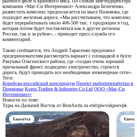
рыбного филе и крабового мяса. По словам замгендиректора
компании «Маг-Си Интернешнл» Александра Беличенко,
разместить комплекс предполагается на мысе Назимова, где
подходит железная дорога. «Мы рассчитываем, что комплекс
будет перерабатывать около 400-500 тыс. т продукции в год,
которая потом будет поставляться как в другие регионы
России, так и за рубеж», - приводит пресс-служба его
комментарий.
Также сообщается, что Андрей Тарасенко предложил
предпринимателям рассмотреть вариант с площадкой в бухте
Ракушка Ольгинского района, где «создан очень хороший
причальный фронт, подведено электричество, строится
дорога, будут проводить все необходимые инженерные сети».
Теги:
Корейско-российский консорциум
Проект рыбопереработки в
Приморье
Korea Trading & Industries Co Ltd
ООО «Маг-Си
Интернешнл»
Новости по теме:
Туры на Дальний Восток от BestArctic.ru
erid:pjwvokpoevpk