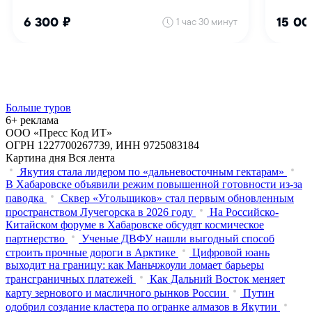
Больше туров
6+ реклама
ООО «Пресс Код ИТ»
ОГРН 1227700267739, ИНН 9725083184
Картина дня
Вся лента
Якутия стала лидером по «дальневосточным гектарам»
В Хабаровске объявили режим повышенной готовности из‑за
паводка
Сквер «Угольщиков» стал первым обновленным
пространством Лучегорска в 2026 году
На Российско-
Китайском форуме в Хабаровске обсудят космическое
партнерство
Ученые ДВФУ нашли выгодный способ
строить прочные дороги в Арктике
Цифровой юань
выходит на границу: как Маньчжоули ломает барьеры
трансграничных платежей
Как Дальний Восток меняет
карту зернового и масличного рынков России
Путин
одобрил создание кластера по огранке алмазов в Якутии