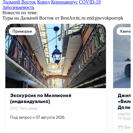
Дальний Восток
Ковид
Коронавирус
COVID-19
Заболеваемость
Новости по теме:
Туры на Дальний Восток от BestArctic.ru
erid:pjwvokpoevpk