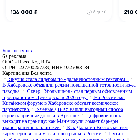
Больше туров
6+ реклама
ООО «Пресс Код ИТ»
ОГРН 1227700267739, ИНН 9725083184
Картина дня
Вся лента
Якутия стала лидером по «дальневосточным гектарам»
В Хабаровске объявили режим повышенной готовности из‑за
паводка
Сквер «Угольщиков» стал первым обновленным
пространством Лучегорска в 2026 году
На Российско-
Китайском форуме в Хабаровске обсудят космическое
партнерство
Ученые ДВФУ нашли выгодный способ
строить прочные дороги в Арктике
Цифровой юань
выходит на границу: как Маньчжоули ломает барьеры
трансграничных платежей
Как Дальний Восток меняет
карту зернового и масличного рынков России
Путин
одобрил создание кластера по огранке алмазов в Якутии