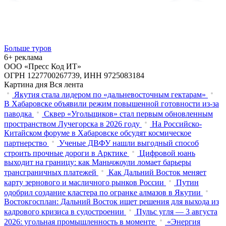
Больше туров
6+ реклама
ООО «Пресс Код ИТ»
ОГРН 1227700267739, ИНН 9725083184
Картина дня
Вся лента
Якутия стала лидером по «дальневосточным гектарам»
В Хабаровске объявили режим повышенной готовности из‑за
паводка
Сквер «Угольщиков» стал первым обновленным
пространством Лучегорска в 2026 году
На Российско-
Китайском форуме в Хабаровске обсудят космическое
партнерство
Ученые ДВФУ нашли выгодный способ
строить прочные дороги в Арктике
Цифровой юань
выходит на границу: как Маньчжоули ломает барьеры
трансграничных платежей
Как Дальний Восток меняет
карту зернового и масличного рынков России
Путин
одобрил создание кластера по огранке алмазов в Якутии
Востокгосплан: Дальний Восток ищет решения для выхода из
кадрового кризиса в судостроении
Пульс угля — 3 августа
2026: угольная промышленность в моменте
«Энергия