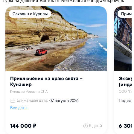
Туры на Дальний Восток от BestArctic.ru
erid:pjwvokpoevpk