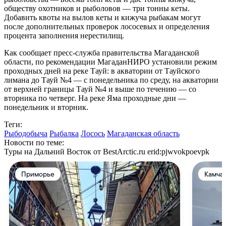
обществу охотников и рыболовов — три тонны кеты.
Добавить квоты на вылов кеты и кижуча рыбакам могут
после дополнительных проверок лососевых и определения
процента заполнения нерестилищ.
Как сообщает пресс-служба правительства Магаданской
области, по рекомендации МагаданНИРО установили режим
проходных дней на реке Тауй: в акватории от Тауйского
лимана до Тауй №4 — с понедельника по среду, на акватории
от верхней границы Тауй №4 и выше по течению — со
вторника по четверг. На реке Яма проходные дни —
понедельник и вторник.
Теги:
Рыбодобыча
Рыбалка
Лосось
Магаданская область
Новости по теме:
Туры на Дальний Восток от BestArctic.ru
erid:pjwvokpoevpk