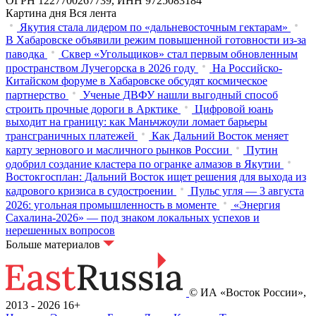
ОГРН 1227700267739, ИНН 9725083184
Картина дня
Вся лента
Якутия стала лидером по «дальневосточным гектарам»
В Хабаровске объявили режим повышенной готовности из‑за
паводка
Сквер «Угольщиков» стал первым обновленным
пространством Лучегорска в 2026 году
На Российско-
Китайском форуме в Хабаровске обсудят космическое
партнерство
Ученые ДВФУ нашли выгодный способ
строить прочные дороги в Арктике
Цифровой юань
выходит на границу: как Маньчжоули ломает барьеры
трансграничных платежей
Как Дальний Восток меняет
карту зернового и масличного рынков России
Путин
одобрил создание кластера по огранке алмазов в Якутии
Востокгосплан: Дальний Восток ищет решения для выхода из
кадрового кризиса в судостроении
Пульс угля — 3 августа
2026: угольная промышленность в моменте
«Энергия
Сахалина-2026» — под знаком локальных успехов и
нерешенных вопросов
Больше материалов
© ИА «Восток России»,
2013 - 2026
16+