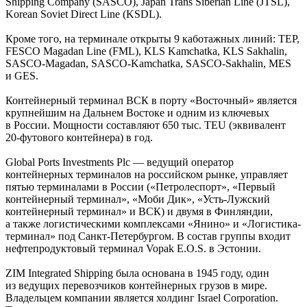
Shipping Company (SASCO), Japan Trans Siberian Line (JTSL),
Korean Soviet Direct Line (KSDL).
Кроме того, на терминале открыты 9 каботажных линий: TEP,
FESCO Magadan Line (FML), KLS Kamchatka, KLS Sakhalin,
SASCO-Magadan, SASCO-Kamchatka, SASCO-Sakhalin, MES
и GES.
Контейнерный терминал ВСК в порту «Восточный» является
крупнейшим на Дальнем Востоке и одним из ключевых
в России. Мощности составляют 650 тыс. TEU (эквивалент
20-футового
контейнера) в год.
Global Ports Investments Plc — ведущий оператор
контейнерных терминалов на российском рынке, управляет
пятью терминалами в России («Петролеспорт», «Первый
контейнерный терминал», «Моби Дик», «Усть-Лужский
контейнерный терминал» и ВСК) и двумя в Финляндии,
а также логистическими комплексами «Янино» и «Логистика-
терминал» под Санкт-Петербургом. В состав группы входит
нефтепродуктовый терминал Vopak E.O.S. в Эстонии.
ZIM Integrated Shipping была основана в 1945 году, один
из ведущих перевозчиков контейнерных грузов в мире.
Владельцем компании является холдинг Israel Corporation.