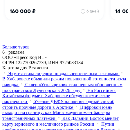
Больше туров
6+ реклама
ООО «Пресс Код ИТ»
ОГРН 1227700267739, ИНН 9725083184
Картина дня
Вся лента
Якутия стала лидером по «дальневосточным гектарам»
В Хабаровске объявили режим повышенной готовности из‑за
паводка
Сквер «Угольщиков» стал первым обновленным
пространством Лучегорска в 2026 году
На Российско-
Китайском форуме в Хабаровске обсудят космическое
партнерство
Ученые ДВФУ нашли выгодный способ
строить прочные дороги в Арктике
Цифровой юань
выходит на границу: как Маньчжоули ломает барьеры
трансграничных платежей
Как Дальний Восток меняет
карту зернового и масличного рынков России
Путин
одобрил создание кластера по огранке алмазов в Якутии