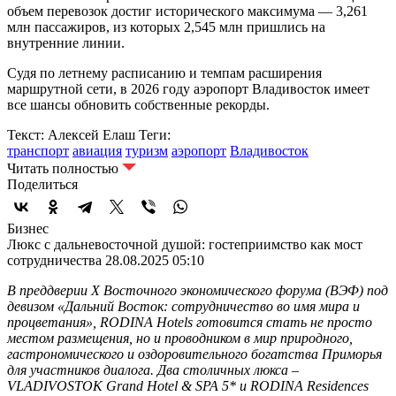
объем перевозок достиг исторического максимума — 3,261
млн пассажиров, из которых 2,545 млн пришлись на
внутренние линии.
Судя по летнему расписанию и темпам расширения
маршрутной сети, в 2026 году аэропорт Владивосток имеет
все шансы обновить собственные рекорды.
Текст: Алексей Елаш
Теги:
транспорт
авиация
туризм
аэропорт
Владивосток
Читать полностью
Поделиться
Бизнес
Люкс с дальневосточной душой: гостеприимство как мост
сотрудничества
28.08.2025 05:10
В преддверии X Восточного экономического форума (ВЭФ) под
девизом «Дальний Восток: сотрудничество во имя мира и
процветания», RODINA Hotels готовится стать не просто
местом размещения, но и проводником в мир природного,
гастрономического и оздоровительного богатства Приморья
для участников диалога. Два столичных люкса –
VLADIVOSTOK Grand Hotel & SPA 5* и RODINA Residences