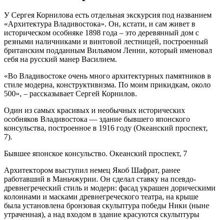
У Сергея Корнилова есть отдельная экскурсия под названием
«Архитектура Владивостока». Он, кстати, и сам живет в
историческом особняке 1898 года – это деревянный дом с
резными наличниками и винтовой лестницей, построенный
британским подданным Вильямом Ленни, который именовал
себя на русский манер Василием.
«Во Владивостоке очень много архитектурных памятников в
стиле модерна, конструктивизма. По моим прикидкам, около
500», – рассказывает Сергей Корнилов.
Один из самых красивых и необычных исторических
особняков Владивостока — здание бывшего японского
консульства, построенное в 1916 году (Океанский проспект,
7).
Бывшее японское консульство. Океанский проспект, 7
Архитектором выступил немец Якоб Шафрат, ранее
работавший в Маньчжурии. Он сделал ставку на псевдо-
древнегреческий стиль и модерн: фасад украшен дорическими
колоннами и масками древнегреческого театра, на крыше
была установлена бронзовая скульптура победы Ники (ныне
утраченная), а над входом в здание красуются скульптуры