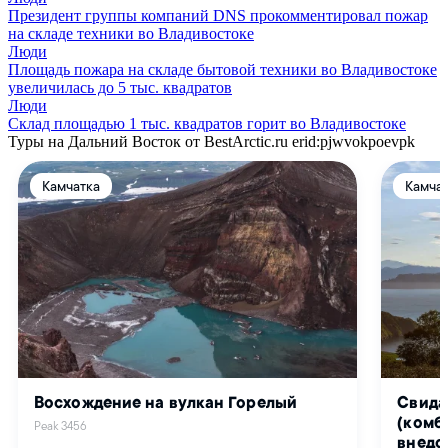
Президент группы компаний DNS прокомментировал пожар
на складе техники во Владивостоке
Люди
Площадь пожара на складе бытовой техники во Владивостоке
увеличилась до 5 тыс. квадратов
Люди
Склад площадью 1 тыс. квадратов горит во Владивостоке
Туры на Дальний Восток от BestArctic.ru
erid:pjwvokpoevpk