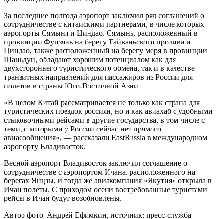
За последние полгода аэропорт заключил ряд соглашений о
сотрудничестве с китайскими партнерами, в числе которых
аэропорты Сямыня и Циндао. Сямынь, расположенный в
провинции Фуцзянь на берегу Тайваньского пролива и
Циндао, также расположенный на берегу моря в провинции
Шаньдун, обладают хорошим потенциалом как для
двухстороннего туристического обмена, так и в качестве
транзитных направлений для пассажиров из России для
полетов в страны Юго-Восточной Азии.
«В целом Китай рассматривается не только как страна для
туристических поездок россиян, но и как авиахаб с удобными
стыковочными рейсами в другие государства, в том числе с
теми, с которыми у России сейчас нет прямого
авиасообщения», — рассказали EastRussia в международном
аэропорту Владивосток.
Весной аэропорт Владивосток заключил соглашение о
сотрудничестве с аэропортом Ичана, расположенного на
берегах Янцзы, и тогда же авиакомпания «Якутия» открыла в
Ичан полеты. С приходом осени востребованные туристами
рейсы в Ичан будут возобновлены.
Автор фото: Андрей Ефимкин, источник: пресс-служба