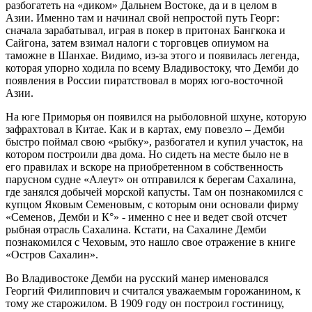
разбогатеть на «диком» Дальнем Востоке, да и в целом в
Азии. Именно там и начинал свой непростой путь Георг:
сначала зарабатывал, играя в покер в притонах Бангкока и
Сайгона, затем взимал налоги с торговцев опиумом на
таможне в Шанхае. Видимо, из-за этого и появилась легенда,
которая упорно ходила по всему Владивостоку, что Демби до
появления в России пиратствовал в морях юго-восточной
Азии.
На юге Приморья он появился на рыболовной шхуне, которую
зафрахтовал в Китае. Как и в картах, ему повезло – Демби
быстро поймал свою «рыбку», разбогател и купил участок, на
котором построили два дома. Но сидеть на месте было не в
его правилах и вскоре на приобретенном в собственность
парусном судне «Алеут» он отправился к берегам Сахалина,
где занялся добычей морской капусты. Там он познакомился с
купцом Яковым Семеновым, с которым они основали фирму
«Семенов, Демби и К°» - именно с нее и ведет свой отсчет
рыбная отрасль Сахалина. Кстати, на Сахалине Демби
познакомился с Чеховым, это нашло свое отражение в книге
«Остров Сахалин».
Во Владивостоке Демби на русский манер именовался
Георгий Филиппович и считался уважаемым горожанином, к
тому же старожилом. В 1909 году он построил гостиницу,