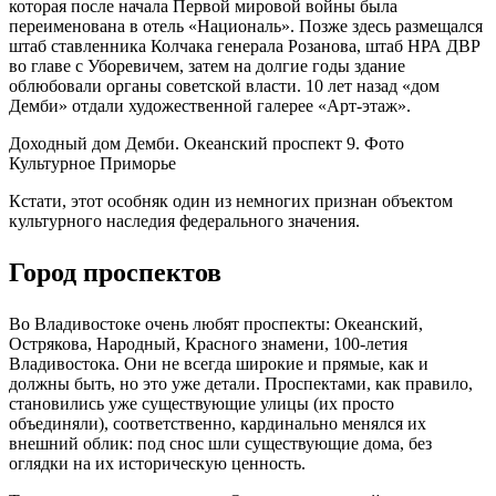
которая после начала Первой мировой войны была
переименована в отель «Националь». Позже здесь размещался
штаб ставленника Колчака генерала Розанова, штаб НРА ДВР
во главе с Уборевичем, затем на долгие годы здание
облюбовали органы советской власти. 10 лет назад «дом
Демби» отдали художественной галерее «Арт-этаж».
Доходный дом Демби. Океанский проспект 9. Фото
Культурное Приморье
Кстати, этот особняк один из немногих признан объектом
культурного наследия федерального значения.
Город проспектов
Во Владивостоке очень любят проспекты: Океанский,
Острякова, Народный, Красного знамени, 100-летия
Владивостока. Они не всегда широкие и прямые, как и
должны быть, но это уже детали. Проспектами, как правило,
становились уже существующие улицы (их просто
объединяли), соответственно, кардинально менялся их
внешний облик: под снос шли существующие дома, без
оглядки на их историческую ценность.