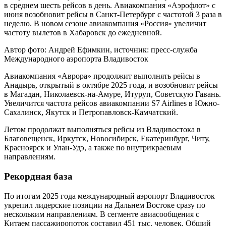
в среднем шесть рейсов в день. Авиакомпания «Аэрофлот» с
июня возобновит рейсы в Санкт-Петербург с частотой 3 раза в
неделю. В новом сезоне авиакомпания «Россия» увеличит
частоту вылетов в Хабаровск до ежедневной.
Автор фото: Андрей Ефимкин, источник: пресс-служба
Международного аэропорта Владивосток
Авиакомпания «Аврора» продолжит выполнять рейсы в
Анадырь, открытый в октябре 2025 года, и возобновит рейсы
в Магадан, Николаевск-на-Амуре, Итуруп, Советскую Гавань.
Увеличится частота рейсов авиакомпании S7 Airlines в Южно-
Сахалинск, Якутск и Петропавловск-Камчатский.
Летом продолжат выполняться рейсы из Владивостока в
Благовещенск, Иркутск, Новосибирск, Екатеринбург, Читу,
Красноярск и Улан-Удэ, а также по внутрикраевым
направлениям.
Рекордная база
По итогам 2025 года международный аэропорт Владивосток
укрепил лидерские позиции на Дальнем Востоке сразу по
нескольким направлениям. В сегменте авиасообщения с
Китаем пассажиропоток составил 451 тыс. человек. Общий