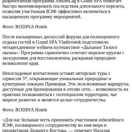
разработанная программа AntiJetLag в Grand SPA помогает
быстро минимизировать последствия длительного перелета,
позволяя участникам ВЭФ эффективно включиться в
насыщенную программу мероприятий.
Фото: RODINA Hotels
После насыщенных дискуссий форума для полноценного
отдыха гостей в Grand SPA Vladivostok подготовили
четырехдневное wellness-путешествие «Дыхание Тихого
океана». Программа гармонично сочетает морские круизы с
экскурсиями для восстановления, раскрывая природное
великолепие края.
Неизгладимые впечатления оставят авторские туры с
сервисом 5*, открывающие уникальные природные и
культурные локации Приморья. Эти эксклюзивные маршруты,
доступные для бронирования в отелях сети, – возможность на
практике познакомиться с потенциалом территории, чье
мирное развитие и является целью сотрудничества.
Фото: RODINA Hotels
«Для нас большая честь принимать участников юбилейного
ВЭФ, посвященного сотрудничеству во имя мира и
процветания Дальнего Востока, — отмечает Наталья