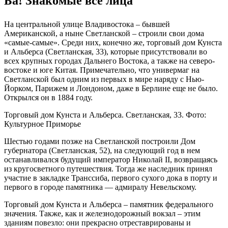
Ба! Знакомые все лица
На центральной улице Владивостока – бывшей
Американской, а ныне Светланской – строили свои дома
«самые-самые». Среди них, конечно же, торговый дом Кунста
и Альберса (Светланская, 33), которые присутствовали во
всех крупных городах Дальнего Востока, а также на северо-
востоке и юге Китая. Примечательно, что универмаг на
Светланской был одним из первых в мире наряду с Нью-
Йорком, Парижем и Лондоном, даже в Берлине еще не было.
Открылся он в 1884 году.
Торговый дом Кунста и Альберса. Светланская, 33. Фото:
Культурное Приморье
Шестью годами позже на Светланской построили Дом
губернатора (Светланская, 52), на следующий год в нем
останавливался будущий император Николай II, возвращаясь
из кругосветного путешествия. Тогда же наследник принял
участие в закладке Транссиба, первого сухого дока в порту и
первого в городе памятника — адмиралу Невельскому.
Торговый дом Кунста и Альберса – памятник федерального
значения. Также, как и железнодорожный вокзал – этим
зданиям повезло: они прекрасно отреставрированы и