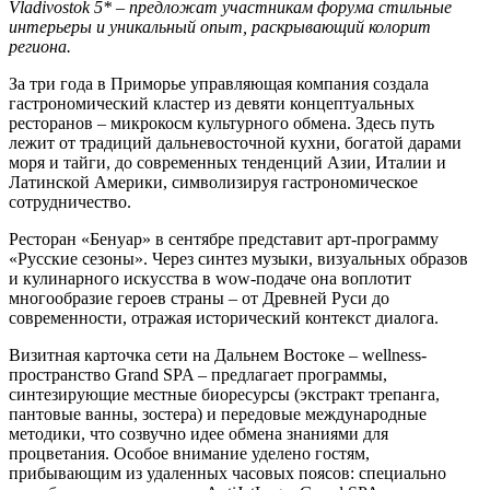
Vladivostok 5* – предложат участникам форума стильные
интерьеры и уникальный опыт, раскрывающий колорит
региона.
За три года в Приморье управляющая компания создала
гастрономический кластер из девяти концептуальных
ресторанов – микрокосм культурного обмена. Здесь путь
лежит от традиций дальневосточной кухни, богатой дарами
моря и тайги, до современных тенденций Азии, Италии и
Латинской Америки, символизируя гастрономическое
сотрудничество.
Ресторан «Бенуар» в сентябре представит арт-программу
«Русские сезоны». Через синтез музыки, визуальных образов
и кулинарного искусства в wow-подаче она воплотит
многообразие героев страны – от Древней Руси до
современности, отражая исторический контекст диалога.
Визитная карточка сети на Дальнем Востоке – wellness-
пространство Grand SPA – предлагает программы,
синтезирующие местные биоресурсы (экстракт трепанга,
пантовые ванны, зостера) и передовые международные
методики, что созвучно идее обмена знаниями для
процветания. Особое внимание уделено гостям,
прибывающим из удаленных часовых поясов: специально