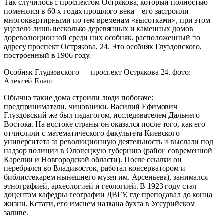
Так случилось с проспектом Острякова, который полностью
поменялся в 60-х годах прошлого века – его застроили
многоквартирными по тем временам «высотками», при этом
уцелело лишь несколько деревянных и каменных домов
дореволюционной среди них особняк, расположенный по
адресу проспект Острякова, 24. Это особняк Глуздовского,
построенный в 1906 году.
Особняк Глудзовского — проспект Острякова 24. фото:
Алексей Елаш
Обычно такие дома строили люди побогаче:
предприниматели, чиновники. Василий Ефимович
Глуздовский же был педагогом, исследователем Дальнего
Востока. На востоке страны он оказался после того, как его
отчислили с математического факультета Киевского
университета за революционную деятельность и выслали под
надзор полиции в Олонецкую губернию (район современной
Карелии и Новгородской области). После ссылки он
перебрался во Владивосток, работал консерватором и
библиотекарем нынешнего музея им. Арсеньева), занимался
этнографией, археологией и геологией. В 1923 году стал
доцентом кафедры географии ДВГУ, где преподавал до конца
жизни. Кстати, его именем названа бухта в Уссурийском
заливе.