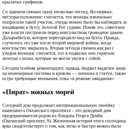
крылатых грифонов.
Со зданием связано сразу несколько легенд. Во-первых,
месторасположение: считается, что японцы изначально
попросили такой участок, откуда можно было бы наблюдать за
входящими в бухту Золотой Рог судами. Поняв это, советские
уже власти построили перед консульством громадное здание
Дальрыбвтуза, которое перегородило вид на бухту. Правда,
случилось это уже после второй мировой войны, когда
консульство закрылось. Вторая легенда связана как раз с
уходом японцев: считается, что в подвалах они спрятали
золотые слитки, которые не могли увезти с собой.
Сегодня особняк ремонтируют, правда, бюджет выделен лишь
на инженерные системы и кровлю — лепнина и статуи, также
остро требующие внимания, пока «в режиме ожидания».
«Пират» южных морей
Соседний дом продолжает интернациональную линейку
нынешнего Океанского проспекта – это доходный дом
предпринимателя родом из Лондона Георга Демби
(Океанский проспект, 9). Жизненная история этого господина
ярко свидетельствует о том, как легко и быстро можно было