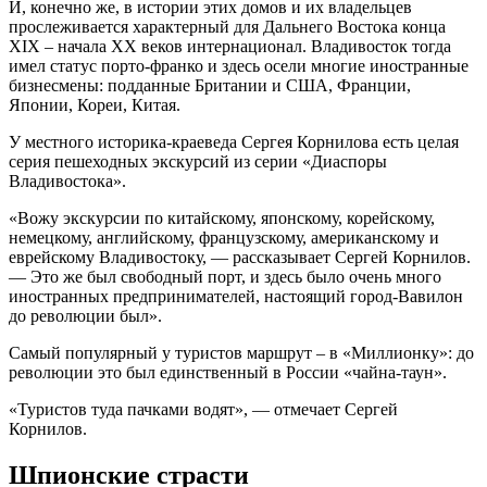
И, конечно же, в истории этих домов и их владельцев
прослеживается характерный для Дальнего Востока конца
XIX – начала XX веков интернационал. Владивосток тогда
имел статус порто-франко и здесь осели многие иностранные
бизнесмены: подданные Британии и США, Франции,
Японии, Кореи, Китая.
У местного историка-краеведа Сергея Корнилова есть целая
серия пешеходных экскурсий из серии «Диаспоры
Владивостока».
«Вожу экскурсии по китайскому, японскому, корейскому,
немецкому, английскому, французскому, американскому и
еврейскому Владивостоку, — рассказывает Сергей Корнилов.
— Это же был свободный порт, и здесь было очень много
иностранных предпринимателей, настоящий город-Вавилон
до революции был».
Самый популярный у туристов маршрут – в «Миллионку»: до
революции это был единственный в России «чайна-таун».
«Туристов туда пачками водят», — отмечает Сергей
Корнилов.
Шпионские страсти