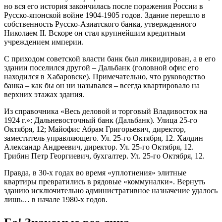
но вся его история закончилась после поражения России в
Русско-японской войне 1904-1905 годов. Здание перешло в
собственность Русско-Азиатского банка, утвержденного
Николаем II. Вскоре он стал крупнейшим кредитным
учреждением империи.
С приходом советской власти банк был ликвидирован, а в его
здании поселился другой – Дальбанк (головной офис его
находился в Хабаровске). Примечательно, что руководство
банка – как бы он ни назывался – всегда квартировало на
верхних этажах здания.
Из справочника «Весь деловой и торговый Владивосток на
1924 г.»: Дальневосточный банк (Дальбанк). Улица 25-го
Октября, 12; Майофис Абрам Григорьевич, директор,
заместитель управляющего. Ул. 25-го Октября, 12. Халдин
Александр Андреевич, директор. Ул. 25-го Октября, 12.
Грибин Петр Георгиевич, бухгалтер. Ул. 25-го Октября, 12.
Правда, в 30-х годах во время «уплотнения» элитные
квартиры превратились в рядовые «коммуналки». Вернуть
зданию исключительно административное назначение удалось
лишь… в начале 1980-х годов.