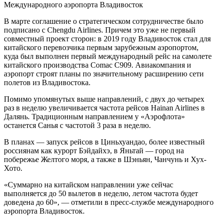
Международного аэропорта Владивосток
В марте соглашение о стратегическом сотрудничестве было
подписано с Chengdu Airlines. Причем это уже не первый
совместный проект сторон: в 2019 году Владивосток стал для
китайского перевозчика первым зарубежным аэропортом,
куда был выполнен первый международный рейс на самолете
китайского производства Comac C909. Авиакомпания и
аэропорт строят планы по значительному расширению сети
полетов из Владивостока.
Помимо упомянутых выше направлений, с двух до четырех
раз в неделю увеличивается частота рейсов Hainan Airlines в
Далянь. Традиционным направлением у «Аэрофлота»
останется Санья с частотой 3 раза в неделю.
В планах — запуск рейсов в Циньхуандао, более известный
россиянам как курорт Бэйдайхэ, в Яньтай — город на
побережье Желтого моря, а также в Шэньян, Чанчунь и Хух-
Хото.
«Суммарно на китайском направлении уже сейчас
выполняется до 50 вылетов в неделю, летом частота будет
доведена до 60», — отметили в пресс-службе международного
аэропорта Владивосток.