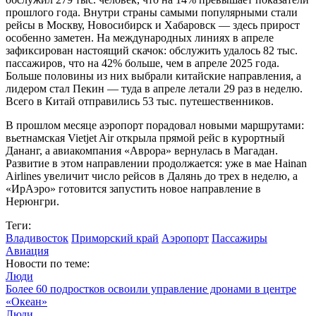
прошлого года. Внутри страны самыми популярными стали
рейсы в Москву, Новосибирск и Хабаровск — здесь прирост
особенно заметен. На международных линиях в апреле
зафиксирован настоящий скачок: обслужить удалось 82 тыс.
пассажиров, что на 42% больше, чем в апреле 2025 года.
Больше половины из них выбрали китайские направления, а
лидером стал Пекин — туда в апреле летали 29 раз в неделю.
Всего в Китай отправились 53 тыс. путешественников.
В прошлом месяце аэропорт порадовал новыми маршрутами:
вьетнамская Vietjet Air открыла прямой рейс в курортный
Дананг, а авиакомпания «Аврора» вернулась в Магадан.
Развитие в этом направлении продолжается: уже в мае Hainan
Airlines увеличит число рейсов в Далянь до трех в неделю, а
«ИрАэро» готовится запустить новое направление в
Нерюнгри.
Теги:
Владивосток
Приморский край
Аэропорт
Пассажиры
Авиация
Новости по теме:
Люди
Более 60 подростков освоили управление дронами в центре
«Океан»
Люди