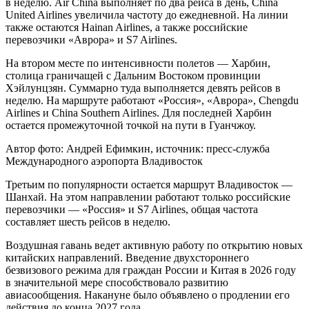
в неделю. Air China выполняет по два рейса в день, China
United Airlines увеличила частоту до ежедневной. На линии
также остаются Hainan Airlines, а также российские
перевозчики «Аврора» и S7 Airlines.
На втором месте по интенсивности полетов — Харбин,
столица граничащей с Дальним Востоком провинции
Хэйлунцзян. Суммарно туда выполняется девять рейсов в
неделю. На маршруте работают «Россия», «Аврора», Chengdu
Airlines и China Southern Airlines. Для последней Харбин
остается промежуточной точкой на пути в Гуанчжоу.
Автор фото: Андрей Ефимкин, источник: пресс-служба
Международного аэропорта Владивосток
Третьим по популярности остается маршрут Владивосток —
Шанхай. На этом направлении работают только российские
перевозчики — «Россия» и S7 Airlines, общая частота
составляет шесть рейсов в неделю.
Воздушная гавань ведет активную работу по открытию новых
китайских направлений. Введение двухстороннего
безвизового режима для граждан России и Китая в 2026 году
в значительной мере способствовало развитию
авиасообщения. Накануне было объявлено о продлении его
действия до конца 2027 года.