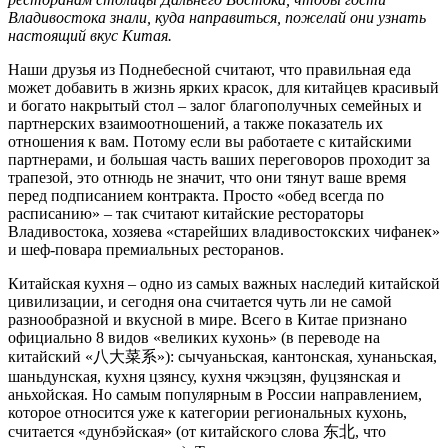
Владивостока знали, куда направиться, пожелай они узнать
настоящий вкус Китая.
Наши друзья из Поднебесной считают, что правильная еда
может добавить в жизнь ярких красок, для китайцев красивый
и богато накрытый стол – залог благополучных семейных и
партнерских взаимоотношений, а также показатель их
отношения к вам. Потому если вы работаете с китайскими
партнерами, и большая часть ваших переговоров проходит за
трапезой, это отнюдь не значит, что они тянут ваше время
перед подписанием контракта. Просто «обед всегда по
расписанию» – так считают китайские рестораторы
Владивостока, хозяева «старейших владивостокских чифанек»
и шеф-повара премиальных ресторанов.
Китайская кухня – одно из самых важных наследий китайской
цивилизации, и сегодня она считается чуть ли не самой
разнообразной и вкусной в мире. Всего в Китае признано
официально 8 видов «великих кухонь» (в переводе на
китайский «八大菜系»): сычуаньская, кантонская, хунаньская,
шаньдунская, кухня цзянсу, кухня чжэцзян, фуцзянская и
аньхойская. Но самым популярным в России направлением,
которое относится уже к категории региональных кухонь,
считается «дунбэйская» (от китайского слова 东北, что