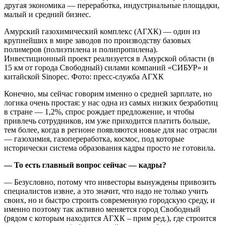
другая экономика — переработка, индустриальные площадки,
малый и средний бизнес.
Амурский газохимический комплекс (АГХК) — один из
крупнейших в мире заводов по производству базовых
полимеров (полиэтилена и полипропилена).
Инвестиционный проект реализуется в Амурской области (в
15 км от города Свободный) силами компаний «СИБУР» и
китайской Sinopec. Фото: пресс-служба АГХК
Конечно, мы сейчас говорим именно о средней зарплате, но
логика очень простая: у нас одна из самых низких безработиц
в стране — 1,2%, спрос рождает предложение, и чтобы
привлечь сотрудников, им уже приходится платить больше,
тем более, когда в регионе появляются новые для нас отрасли
— газохимия, газопереработка, космос, под которые
исторически система образования кадры просто не готовила.
— То есть главный вопрос сейчас — кадры?
— Безусловно, потому что инвесторы вынуждены привозить
специалистов извне, а это значит, что надо не только учить
своих, но и быстро строить современную городскую среду, и
именно поэтому так активно меняется город Свободный
(рядом с которым находится АГХК – прим ред.), где строится