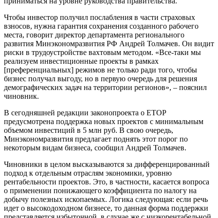
приниматься на уровне руководства правительства.
Чтобы инвестор получил послабления в части страховых
взносов, нужна гарантия сохранения созданного рабочего
места, говорит директор департамента регионального
развития Минэкономразвития РФ Андрей Толмачев. Он видит
риски в трудоустройстве вахтовым методом. «Все-таки мы
реализуем инвестиционные проекты в рамках
[преференциальных] режимов не только ради того, чтобы
бизнес получал выгоду, но в первую очередь для решения
демографических задач на территории регионов», – пояснил
чиновник.
В сегодняшней редакции законопроекта о ЕТОР
предусмотрена поддержка новых проектов с минимальным
объемом инвестиций в 5 млн руб. В свою очередь,
Минэкономразвития предлагает поднять этот порог по
некоторым видам бизнеса, сообщил Андрей Толмачев.
Чиновники в целом высказываются за дифференцированный
подход к отдельным отраслям экономики, уровню
рентабельности проектов. Это, в частности, касается вопроса
о применении понижающего коэффициента по налогу на
добычу полезных ископаемых. Логика следующая: если речь
идет о высокодоходном бизнесе, то данная форма поддержки
представляется избыточной, в случае же с низкорентабельной