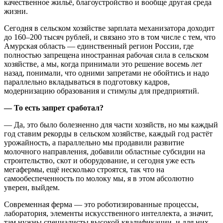
качественное жильё, благоустройство и вообще другая среда
жизни.
Сегодня в сельском хозяйстве зарплата механизатора доходит
до 160–200 тысяч рублей, и связано это в том числе с тем, что
Амурская область — единственный регион России, где
полностью запрещена иностранная рабочая сила в сельском
хозяйстве, а мы, когда принимали это решение восемь лет
назад, понимали, что одними запретами не обойтись и надо
параллельно вкладываться в подготовку кадров,
модернизацию образования и стимулы для предприятий.
— То есть запрет сработал?
— Да, это было болезненно для части хозяйств, но мы каждый
год ставим рекорды в сельском хозяйстве, каждый год растёт
урожайность, а параллельно мы продавили развитие
молочного направления, добавили областные субсидии на
строительство, скот и оборудование, и сегодня уже есть
мегафермы, ещё несколько строятся, так что на
самообеспеченность по молоку мы, я в этом абсолютно
уверен, выйдем.
Современная ферма — это роботизированные процессы,
лаборатория, элементы искусственного интеллекта, а значит,
там нужны специалисты высокой квалификации, и для них