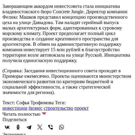
Завершающим аккордом инвестсовета стала инициатива
владивостокского бюро Concrete Jungle. Директор компании
Феликс Машков представил концепцию производственного
цеха на улице Давыдова. Там наладят серийный выпуск
малых архитектурных форм, адаптированных к суровому
морскому климату. Проект предполагает полный цикл
производства и создание креативного пространства для
архитекторов. В обмен на административную поддержку
компания инвестирует 15 млн рублей в благоустройство
территории возле автовокзала на улице Русской. Инициатива
получила единогласную поддержку.
(Справка: Заседания инвестиционного совета проходят в
Приморье ежемесячно. Проекты оцениваются министерством
экономического развития по критериям бюджетной и
социальной эффективности, а также стратегической
значимости для региона).
Текст: Софья Трофимова
Теги:
инвестиции
бизнес
строительство
проект
Читать полностью
Поделиться
Экономика