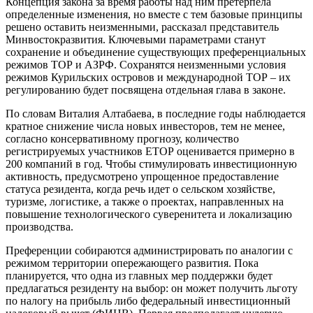
Концепция закона за время работы над ним претерпела
определенные изменения, но вместе с тем базовые принципы
решено оставить неизменными, рассказал представитель
Минвостокразвития. Ключевыми параметрами станут
сохранение и объединение существующих преференциальных
режимов ТОР и АЗРФ. Сохранятся неизменными условия
режимов Курильских островов и международной ТОР – их
регулированию будет посвящена отдельная глава в законе.
По словам Виталия Алтабаева, в последние годы наблюдается
кратное снижение числа новых инвесторов, тем не менее,
согласно консервативному прогнозу, количество
регистрируемых участников ЕТОР оценивается примерно в
200 компаний в год. Чтобы стимулировать инвестиционную
активность, предусмотрено упрощенное предоставление
статуса резидента, когда речь идет о сельском хозяйстве,
туризме, логистике, а также о проектах, направленных на
повышение технологического суверенитета и локализацию
производства.
Преференции собираются администрировать по аналогии с
режимом территории опережающего развития. Пока
планируется, что одна из главных мер поддержки будет
предлагаться резиденту на выбор: он может получить льготу
по налогу на прибыль либо федеральный инвестиционный