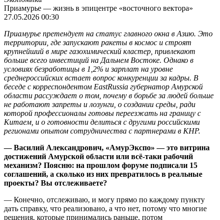
Приамурье — жизнь в эпицентре «восточного вектора»
27.05.2026 00:30
Приамурье претендует на статус главного окна в Азию. Это
территории, где запускают ракеты в космос и строят
крупнейший в мире газохимический кластер, привлекают
больше всего инвестиций на Дальнем Востоке. Однако в
условиях безработицы в 1,2% и зарплат на уровне
среднероссийских встает вопрос конкуренции за кадры. В
беседе с корреспондентом EastRussia губернатор Амурской
области рассуждает о том, почему в борьбе за людей больше
не работают запреты и лозунги, о создании среды, ради
которой профессионалы готовы переезжать на границу с
Китаем, и о готовности делиться с другими российскими
регионами опытом сотрудничества с партнерами в КНР.
— Василий Александрович, «АмурЭкспо» — это витрина
достижений Амурской области или всё-таки рабочий
механизм? Поясню: на прошлом форуме подписали 15
соглашений, а сколько из них превратилось в реальные
проекты? Вы отслеживаете?
— Конечно, отслеживаю, и могу прямо по каждому пункту
дать справку, что реализовано, а что нет, потому что многие
решения, которые принимались раньше, потом