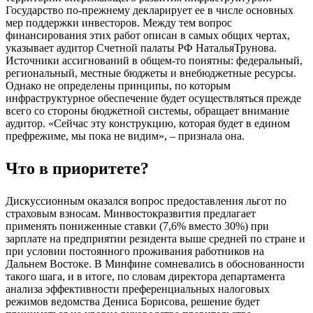
Государство по-прежнему декларирует ее в числе основных
мер поддержки инвесторов. Между тем вопрос
финансирования этих работ описан в самых общих чертах,
указывает аудитор Счетной палаты РФ НатальяТрунова.
Источники ассигнований в общем-то понятны: федеральный,
региональный, местные бюджеты и внебюджетные ресурсы.
Однако не определены принципы, по которым
инфраструктурное обеспечение будет осуществляться прежде
всего со стороны бюджетной системы, обращает внимание
аудитор. «Сейчас эту конструкцию, которая будет в едином
префрежиме, мы пока не видим», – признала она.
Что в приоритете?
Дискуссионным оказался вопрос предоставления льгот по
страховым взносам. Минвостокразвития предлагает
применять пониженные ставки (7,6% вместо 30%) при
зарплате на предприятии резидента выше средней по стране и
при условии постоянного проживания работников на
Дальнем Востоке. В Минфине сомневались в обоснованности
такого шага, и в итоге, по словам директора департамента
анализа эффективности преференциальных налоговых
режимов ведомства Дениса Борисова, решение будет