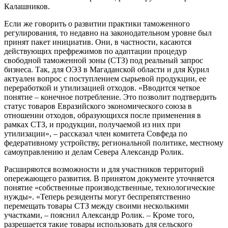
Калашников.
Если же говорить о развитии практики таможенного
регулирования, то недавно на законодательном уровне был
принят пакет инициатив. Они, в частности, касаются
действующих префрежимов по адаптации процедур
свободной таможенной зоны (СТЗ) под реальный запрос
бизнеса. Так, для ОЭЗ в Магаданской области и для Курил
актуален вопрос с поступлением сырьевой продукции, ее
переработкой и утилизацией отходов. «Вводится четкое
понятие – конечное потребление. Это позволит подтвердить
статус товаров Евразийского экономического союза в
отношении отходов, образующихся после применения в
рамках СТЗ, и продукции, получаемой из них при
утилизации», – рассказал член комитета Совфеда по
федеративному устройству, региональной политике, местному
самоуправлению и делам Севера Александр Ролик.
Расширяются возможности и для участников территорий
опережающего развития. В принятом документе уточняется
понятие «собственные производственные, технологические
нужды». «Теперь резиденты могут беспрепятственно
перемещать товары СТЗ между своими несколькими
участками, – пояснил Александр Ролик. – Кроме того,
разрешается такие товары использовать для сельского