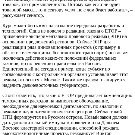
товаров, это промышленность. Потому как если не будет
товарной массы, то и сектору услуг не с чем будет работать», –
рассуждает сенатор.
Курс может быть взят на создание передовых разработок и
технологий. Одна из новелл в редакции закона о ЕТОР –
применение экспериментально-правового режима (ЭПР) на
основании предложений регионов. Сейчас ЭПР для
реализации ряда инновационных проектов (к примеру, в
области телемедицины, беспилотного транспорта) позволяет
исключать действие каких-то положений федеральных
законов, но по решению правительства России.
Единственный на сегодня пример, когда субъект по
согласованию с контрольными органами устанавливает этот
режим, относится к Москве. Таким же правом планируется
наделить дальневосточных губернаторов.
Стоит отметить, что закон о ЕТОР предполагает компенсацию
таможенных расходов на импортное оборудование,
необходимое для наукоемкой деятельности, по аналогии с
режимом научно-технологических центров. Сейчас такой
НТЦ формируется на Русском острове. Новый закон должен
дать дополнительный импульс к появлению на Дальнем
Востоке кластерной специализации, способной рождать
высокотехнологичные проекты, резюмирует Виктор