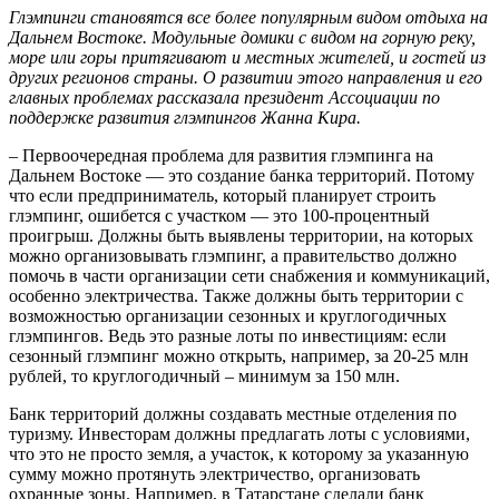
Глэмпинги становятся все более популярным видом отдыха на
Дальнем Востоке. Модульные домики с видом на горную реку,
море или горы притягивают и местных жителей, и гостей из
других регионов страны. О развитии этого направления и его
главных проблемах рассказала президент Ассоциации по
поддержке развития глэмпингов Жанна Кира.
– Первоочередная проблема для развития глэмпинга на
Дальнем Востоке — это создание банка территорий. Потому
что если предприниматель, который планирует строить
глэмпинг, ошибется с участком — это 100-процентный
проигрыш. Должны быть выявлены территории, на которых
можно организовывать глэмпинг, а правительство должно
помочь в части организации сети снабжения и коммуникаций,
особенно электричества. Также должны быть территории с
возможностью организации сезонных и круглогодичных
глэмпингов. Ведь это разные лоты по инвестициям: если
сезонный глэмпинг можно открыть, например, за 20-25 млн
рублей, то круглогодичный – минимум за 150 млн.
Банк территорий должны создавать местные отделения по
туризму. Инвесторам должны предлагать лоты с условиями,
что это не просто земля, а участок, к которому за указанную
сумму можно протянуть электричество, организовать
охранные зоны. Например, в Татарстане сделали банк