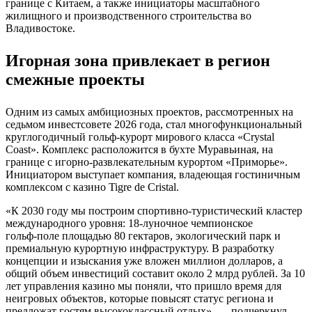
границе с Китаем, а также инициаторы масштабного
жилищного и производственного строительства во
Владивостоке.
Игорная зона привлекает в регион
смежные проекты
Одним из самых амбициозных проектов, рассмотренных на
седьмом инвестсовете 2026 года, стал многофункциональный
круглогодичный гольф‑курорт мирового класса «Crystal
Coast». Комплекс расположится в бухте Муравьиная, на
границе с игорно‑развлекательным курортом «Приморье».
Инициатором выступает компания, владеющая гостиничным
комплексом с казино Tigre de Cristal.
«К 2030 году мы построим спортивно‑туристический кластер
международного уровня: 18‑луночное чемпионское
гольф‑поле площадью 80 гектаров, экологический парк и
премиальную курортную инфраструктуру. В разработку
концепции и изыскания уже вложен миллион долларов, а
общий объем инвестиций составит около 2 млрд рублей. За 10
лет управления казино мы поняли, что пришло время для
неигровых объектов, которые повысят статус региона и
предложат гостям высококлассный отдых», — подчеркнул