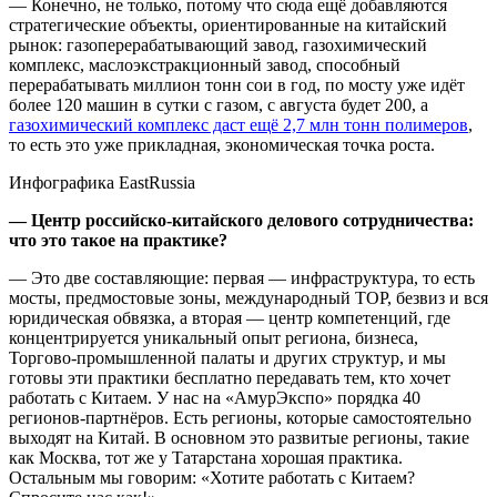
— Конечно, не только, потому что сюда ещё добавляются
стратегические объекты, ориентированные на китайский
рынок: газоперерабатывающий завод, газохимический
комплекс, маслоэкстракционный завод, способный
перерабатывать миллион тонн сои в год, по мосту уже идёт
более 120 машин в сутки с газом, с августа будет 200, а
газохимический комплекс даст ещё 2,7 млн тонн полимеров
,
то есть это уже прикладная, экономическая точка роста.
Инфографика EastRussia
— Центр российско-китайского делового сотрудничества:
что это такое на практике?
— Это две составляющие: первая — инфраструктура, то есть
мосты, предмостовые зоны, международный ТОР, безвиз и вся
юридическая обвязка, а вторая — центр компетенций, где
концентрируется уникальный опыт региона, бизнеса,
Торгово-промышленной палаты и других структур, и мы
готовы эти практики бесплатно передавать тем, кто хочет
работать с Китаем. У нас на «АмурЭкспо» порядка 40
регионов-партнёров. Есть регионы, которые самостоятельно
выходят на Китай. В основном это развитые регионы, такие
как Москва, тот же у Татарстана хорошая практика.
Остальным мы говорим: «Хотите работать с Китаем?