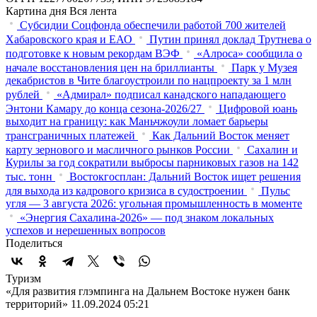
Картина дня
Вся лента
Субсидии Соцфонда обеспечили работой 700 жителей
Хабаровского края и ЕАО
Путин принял доклад Трутнева о
подготовке к новым рекордам ВЭФ
«Алроса» сообщила о
начале восстановления цен на бриллианты
Парк у Музея
декабристов в Чите благоустроили по нацпроекту за 1 млн
рублей
«Адмирал» подписал канадского нападающего
Энтони Камару до конца сезона-2026/27
Цифровой юань
выходит на границу: как Маньчжоули ломает барьеры
трансграничных платежей
Как Дальний Восток меняет
карту зернового и масличного рынков России
Сахалин и
Курилы за год сократили выбросы парниковых газов на 142
тыс. тонн
Востокгосплан: Дальний Восток ищет решения
для выхода из кадрового кризиса в судостроении
Пульс
угля — 3 августа 2026: угольная промышленность в моменте
«Энергия Сахалина-2026» — под знаком локальных
успехов и нерешенных вопросов
Поделиться
Туризм
«Для развития глэмпинга на Дальнем Востоке нужен банк
территорий»
11.09.2024 05:21