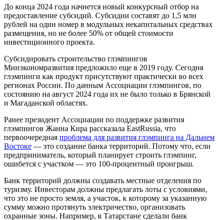
До конца 2024 года начнется новый конкурсный отбор на
предоставление субсидий. Субсидии составят до 1,5 млн
рублей на один номер в модульных некапитальных средствах
размещения, но не более 50% от общей стоимости
инвестиционного проекта.
Субсидировать строительство глэмпингов
Минэкономразвития предложило еще в 2019 году. Сегодня
глэмпинги как продукт присутствуют практически во всех
регионах России. По данным Ассоциации глэмпингов, по
состоянию на август 2024 года их не было только в Брянской
и Магаданской областях.
Ранее президент Ассоциации по поддержке развития
глэмпингов Жанна Кира рассказала EastRussia, что
первоочередная
проблема для развития глэмпинга на Дальнем
Востоке
— это создание банка территорий. Потому что, если
предприниматель, который планирует строить глэмпинг,
ошибется с участком — это 100-процентный проигрыш.
Банк территорий должны создавать местные отделения по
туризму. Инвесторам должны предлагать лоты с условиями,
что это не просто земля, а участок, к которому за указанную
сумму можно протянуть электричество, организовать
охранные зоны. Например, в Татарстане сделали банк