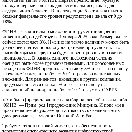
налоговый вычет (ФИНВ). Первая предполагает нулевую
ставку в первые 5 лет как для регионального, так и для
федерального бюджета. В последующие 5 лет для выплат в
бюджет федерального уровня предусмотрена шкала от 0 до
18%.
ФИНВ – сравнительно молодой инструмент поощрения
инвестиций, он действует с 1 января 2025 года. Размер вычета
сейчас составляет 3%. Именно на такую величину может быть
уменьшен платеж по налогу на прибыль при условии, что
высвобождаемые средства будут инвестированы в развитие
производства. В рамках единого префрежима условия
обещают быть более привлекательными. Для обособленных
резидентов ФИНВ предполагает ставку 8% от базы по налогу
в течение 10 лет, но не более 20% от размера капитальных
вложений. Для резидентов, входящих в группы компаний,
предусматривается ставка 5% от базы по налогу на
аналогичный период, но не более 10% от суммы CAPEX.
«Это было [предоставление на выбор налоговой льготы либо
ФИНВ. — Прим. ред.] предложение Минфина. И пока мы в
правительстве обсуждаем допустимость совмещения этих
двух режимов», – уточнил Виталий Алтабаев.
Требует четкости и такой момент, как обеспеченность
территорий опережающего развития инфраструктурой.