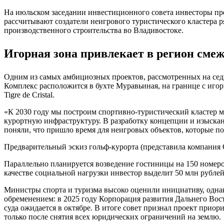
На июльском заседании инвестиционного совета инвесторы пр
рассчитывают создатели неигрового туристического кластера 
производственного строительства во Владивостоке.
Игорная зона привлекает в регион сме
Одним из самых амбициозных проектов, рассмотренных на седь
Комплекс расположится в бухте Муравьиная, на границе с иг
Tigre de Cristal.
«К 2030 году мы построим спортивно‑туристический кластер м
курортную инфраструктуру. В разработку концепции и изыскан
поняли, что пришло время для неигровых объектов, которые п
Предварительный эскиз гольф-курорта (представила компания
Параллельно планируется возведение гостиницы на 150 номеро
качестве социальной нагрузки инвестор выделит 50 млн рубле
Министры спорта и туризма высоко оценили инициативу, однак
обременением: в 2025 году Корпорация развития Дальнего Вос
суда ожидается в октябре. В итоге совет признал проект прио
только после снятия всех юридических ограничений на землю.