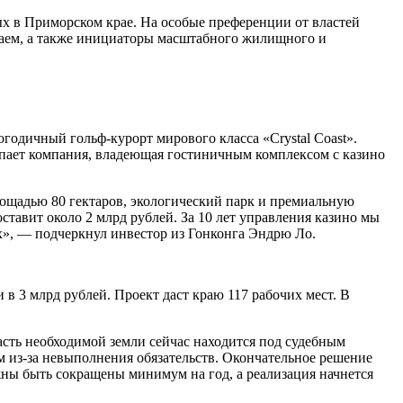
х в Приморском крае. На особые преференции от властей
итаем, а также инициаторы масштабного жилищного и
одичный гольф‑курорт мирового класса «Crystal Coast».
пает компания, владеющая гостиничным комплексом с казино
ощадью 80 гектаров, экологический парк и премиальную
тавит около 2 млрд рублей. За 10 лет управления казино мы
х», — подчеркнул инвестор из Гонконга Эндрю Ло.
 3 млрд рублей. Проект даст краю 117 рабочих мест. В
асть необходимой земли сейчас находится под судебным
м из-за невыполнения обязательств. Окончательное решение
лжны быть сокращены минимум на год, а реализация начнется