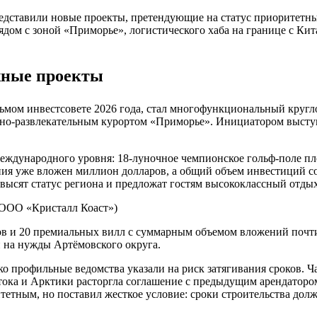
едставили новые проекты, претендующие на статус приоритетны
рядом с зоной «Приморье», логистического хаба на границе с К
жные проекты
мом инвестсовете 2026 года, стал многофункциональный круглог
орно‑развлекательным курортом «Приморье». Инициатором высту
еждународного уровня: 18‑луночное чемпионское гольф‑поле пл
ия уже вложен миллион долларов, а общий объем инвестиций сос
овысят статус региона и предложат гостям высококлассный отды
 ООО «Кристалл Коаст»)
в и 20 премиальных вилл с суммарным объемом вложений почти в
й на нужды Артёмовского округа.
о профильные ведомства указали на риск затягивания сроков. Ч
тока и Арктики расторгла соглашение с предыдущим арендаторо
ритетным, но поставил жесткое условие: сроки строительства до