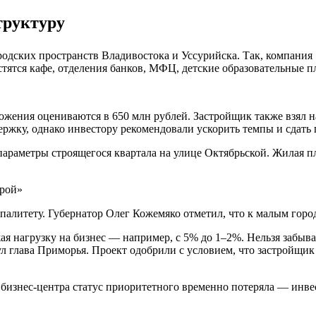
труктуру
одских пространств Владивостока и Уссурийска. Так, компания
тятся кафе, отделения банков, МФЦ, детские образовательные 
ения оцениваются в 650 млн рублей. Застройщик также взял на 
ержку, однако инвестору рекомендовали ускорить темпы и сдать 
аметры строящегося квартала на улице Октябрьской. Жилая пло
трой»
палитету. Губернатор Олег Кожемяко отметил, что к малым гор
я нагрузку на бизнес — например, с 5% до 1–2%. Нельзя забыва
ул глава Приморья. Проект одобрили с условием, что застройщи
бизнес‑центра статус приоритетного временно потеряла — инве