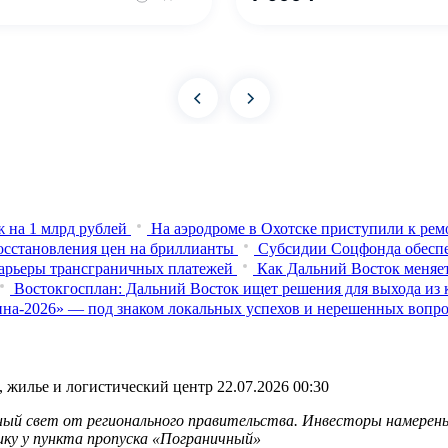
 на 1 млрд рублей
На аэродроме в Охотске приступили к ре
осстановления цен на бриллианты
Субсидии Соцфонда обеспе
барьеры трансграничных платежей
Как Дальний Восток меняет
Востокгосплан: Дальний Восток ищет решения для выхода из 
на-2026» — под знаком локальных успехов и нерешенных вопр
, жилье и логистический центр
22.07.2026 00:30
еный свет от регионального правительства. Инвесторы намерен
ку у пункта пропуска «Пограничный»