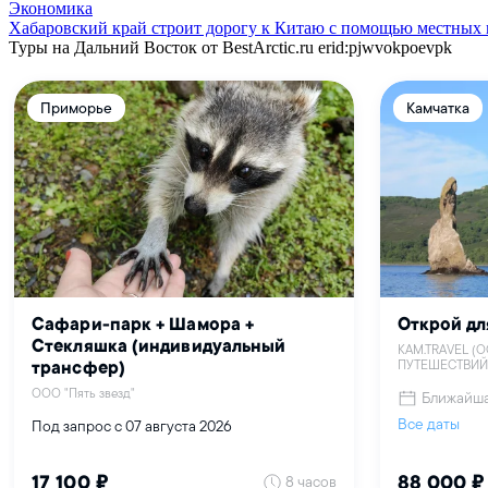
Экономика
Хабаровский край строит дорогу к Китаю с помощью местных
Туры на Дальний Восток от BestArctic.ru
erid:pjwvokpoevpk