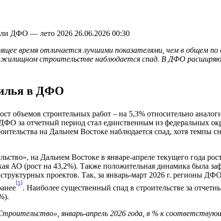
асли ДФО — лето 2026
26.06.2026 00:30
ящее время отличается лучшими показателями, чем в общем по с
в жилищном строительстве наблюдается спад. В ДФО расширяют
у жилья в ДФО
ост объемов строительных работ – на 5,3% относительно аналоги
м ДФО за отчетный период стал единственным из федеральных 
роительства на Дальнем Востоке наблюдается спад, хотя темпы 
ьство», на Дальнем Востоке в январе-апреле текущего года рос
йская АО (рост на 43,2%). Также положительная динамика была з
раструктурных проектов. Так, за январь-март 2026 г. регионы Д
[1]
ранее
. Наиболее существенный спад в строительстве за отчет
%).
Строительство», январь-апрель 2026 года, в % к соответствую