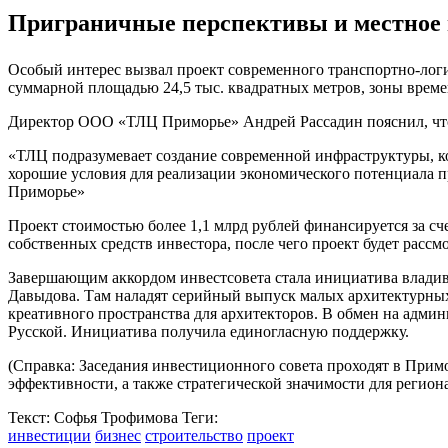
Приграничные перспективы и местное 
Особый интерес вызвал проект современного транспортно‑логи
суммарной площадью 24,5 тыс. квадратных метров, зоны времен
Директор ООО «ТЛЦ Приморье» Андрей Рассадин пояснил, что 
«ТЛЦ подразумевает создание современной инфраструктуры, ко
хорошие условия для реализации экономического потенциала 
Приморье»
Проект стоимостью более 1,1 млрд рублей финансируется за с
собственных средств инвестора, после чего проект будет рассм
Завершающим аккордом инвестсовета стала инициатива владив
Давыдова. Там наладят серийный выпуск малых архитектурных
креативного пространства для архитекторов. В обмен на адми
Русской. Инициатива получила единогласную поддержку.
(Справка: Заседания инвестиционного совета проходят в При
эффективности, а также стратегической значимости для региона
Текст: Софья Трофимова
Теги:
инвестиции
бизнес
строительство
проект