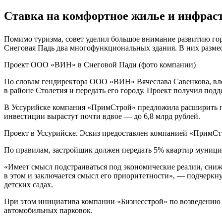
Ставка на комфортное жилье и инфрас
Помимо туризма, совет уделил большое внимание развитию гор
Снеговая Падь два многофункциональных здания. В них размес
Проект ООО «ВИН» в Снеговой Пади (фото компании)
По словам гендиректора ООО «ВИН» Вячеслава Савенкова, влож
в районе Столетия и передать его городу. Проект получил подд
В Уссурийске компания «ПримСтрой» предложила расширить пар
инвестиции вырастут почти вдвое — до 6,8 млрд рублей.
Проект в Уссурийске. Эскиз предоставлен компанией «ПримС
По правилам, застройщик должен передать 5% квартир муници
«Имеет смысл подстраиваться под экономические реалии, снижа
в этом и заключается смысл его приоритетности», — подчеркн
детских садах.
При этом инициатива компании «Бизнесстрой» по возведению 
автомобильных парковок.