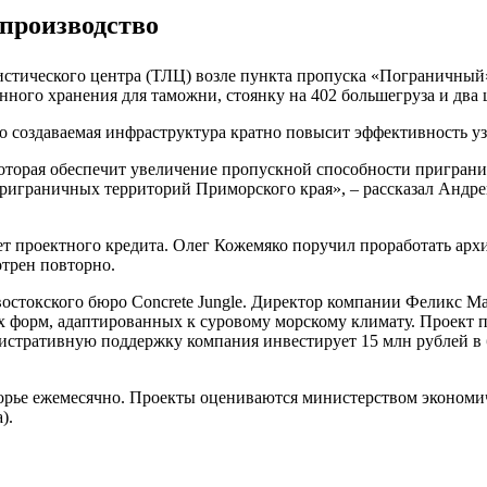
производство
стического центра (ТЛЦ) возле пункта пропуска «Пограничный»
ного хранения для таможни, стоянку на 402 большегруза и два 
создаваемая инфраструктура кратно повысит эффективность уз
торая обеспечит увеличение пропускной способности приграничн
приграничных территорий Приморского края», – рассказал Андр
чет проектного кредита. Олег Кожемяко поручил проработать ар
отрен повторно.
остокского бюро Concrete Jungle. Директор компании Феликс М
 форм, адаптированных к суровому морскому климату. Проект п
нистративную поддержку компания инвестирует 15 млн рублей в б
морье ежемесячно. Проекты оцениваются министерством экономи
).