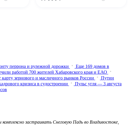
монту перрона и рулежной дорожки
Еще 169 домов в
чили работой 700 жителей Хабаровского края и ЕАО
 карту зернового и масличного рынков России
Путин
кадрового кризиса в судостроении
Пульс угля — 3 августа
осов
ы комплексно застраивать Снеговую Падь во Владивостоке,