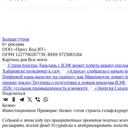
Больше туров
6+ реклама
ООО «Пресс Код ИТ»
ОГРН 1227700267739, ИНН 9725083184
Картина дня
Вся лента
Стрим блогера Даньдань с ВЭФ может побить рекорд продаж
Хабаровске подключат к газу
«Алроса» сообщила о начале в
Цифровой юань выходит на границу: как Маньчжоули ломает 
принял доклад Трутнева о подготовке к новым рекордам ВЭФ
2026: угольная промышленность в моменте
«Энергия Сахали
Поделиться
Бизнес
Инвестиционное Приморье: бизнес готов строить гольф-курорт
Седьмой в этом году пул приоритетных проектов получил зел
расширять жилой фонд Уссурийска и модернизировать логисти