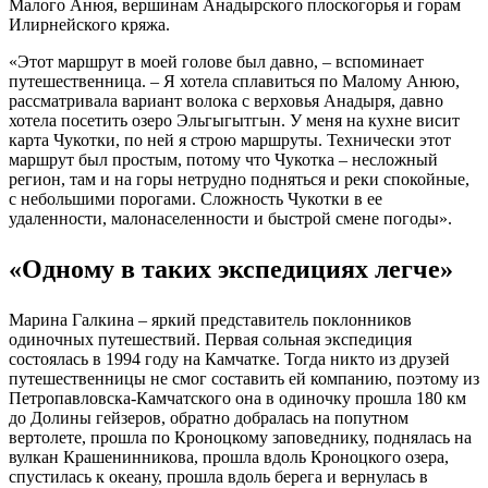
Малого Анюя, вершинам Анадырского плоскогорья и горам
Илирнейского кряжа.
«Этот маршрут в моей голове был давно, – вспоминает
путешественница. – Я хотела сплавиться по Малому Анюю,
рассматривала вариант волока с верховья Анадыря, давно
хотела посетить озеро Эльгыгытгын. У меня на кухне висит
карта Чукотки, по ней я строю маршруты. Технически этот
маршрут был простым, потому что Чукотка – несложный
регион, там и на горы нетрудно подняться и реки спокойные,
с небольшими порогами. Сложность Чукотки в ее
удаленности, малонаселенности и быстрой смене погоды».
«Одному в таких экспедициях легче»
Марина Галкина – яркий представитель поклонников
одиночных путешествий. Первая сольная экспедиция
состоялась в 1994 году на Камчатке. Тогда никто из друзей
путешественницы не смог составить ей компанию, поэтому из
Петропавловска-Камчатского она в одиночку прошла 180 км
до Долины гейзеров, обратно добралась на попутном
вертолете, прошла по Кроноцкому заповеднику, поднялась на
вулкан Крашенинникова, прошла вдоль Кроноцкого озера,
спустилась к океану, прошла вдоль берега и вернулась в