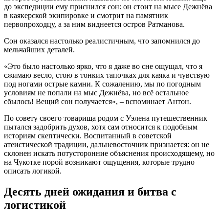
до экспедиции ему приснился сон: он стоит на мысе Дежнёва
в каякерской экипировке и смотрит на памятник
первопроходцу, а за ним виднеется остров Ратманова.
Сон оказался настолько реалистичным, что запомнился до
мельчайших деталей.
«Это было настолько ярко, что я даже во сне ощущал, что я
сжимаю весло, стою в тонких тапочках для каяка и чувствую
под ногами острые камни. К сожалению, мы по погодным
условиям не попали на мыс Дежнёва, но всё остальное
сбылось! Вещий сон получается», – вспоминает Антон.
По совету своего товарища родом с Уэлена путешественник
пытался задобрить духов, хотя сам относится к подобным
историям скептически. Воспитанный в советской
атеистической традиции, дальневосточник признается: он не
склонен искать потусторонние объяснения происходящему, но
на Чукотке порой возникают ощущения, которые трудно
описать логикой.
Десять дней ожидания и битва с
логистикой