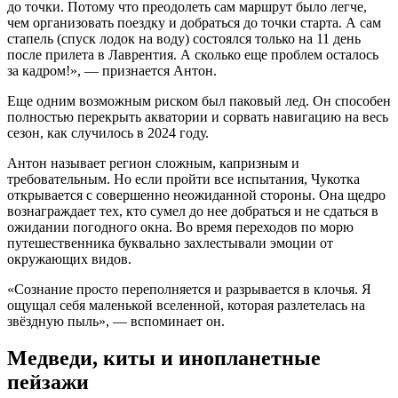
до точки. Потому что преодолеть сам маршрут было легче,
чем организовать поездку и добраться до точки старта. А сам
стапель (спуск лодок на воду) состоялся только на 11 день
после прилета в Лаврентия. А сколько еще проблем осталось
за кадром!», — признается Антон.
Еще одним возможным риском был паковый лед. Он способен
полностью перекрыть акватории и сорвать навигацию на весь
сезон, как случилось в 2024 году.
Антон называет регион сложным, капризным и
требовательным. Но если пройти все испытания, Чукотка
открывается с совершенно неожиданной стороны. Она щедро
вознаграждает тех, кто сумел до нее добраться и не сдаться в
ожидании погодного окна. Во время переходов по морю
путешественника буквально захлестывали эмоции от
окружающих видов.
«Сознание просто переполняется и разрывается в клочья. Я
ощущал себя маленькой вселенной, которая разлетелась на
звёздную пыль», — вспоминает он.
Медведи, киты и инопланетные
пейзажи