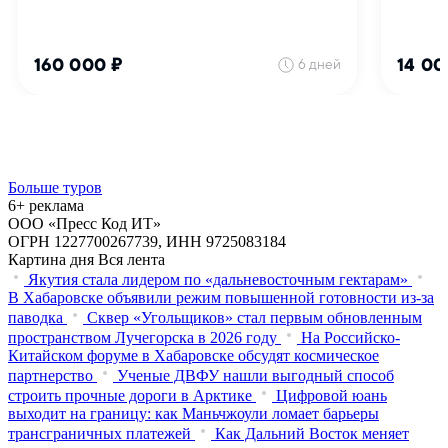
Больше туров
6+ реклама
ООО «Пресс Код ИТ»
ОГРН 1227700267739, ИНН 9725083184
Картина дня
Вся лента
Якутия стала лидером по «дальневосточным гектарам»
В Хабаровске объявили режим повышенной готовности из‑за
паводка
Сквер «Угольщиков» стал первым обновленным
пространством Лучегорска в 2026 году
На Российско-
Китайском форуме в Хабаровске обсудят космическое
партнерство
Ученые ДВФУ нашли выгодный способ
строить прочные дороги в Арктике
Цифровой юань
выходит на границу: как Маньчжоули ломает барьеры
трансграничных платежей
Как Дальний Восток меняет