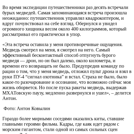
Во время экспедиции путешественники раз десять встречали
бурых медведей. Самая запоминающаяся встреча произошла
неожиданно: путешественник управлял квадрокоптером, и
вдруг почувствовал на себе взгляд. Обернулся и увидел
огромного хищника весом около 400 килограммов, который
рассматривал его практически в упор.
«Эта встреча оставила у меня противоречивые ощущения.
Медведь смотрел на меня, я смотрел на него. Самый
эффективный бесконтактный способ отпугнуть бурого
медведя — дрон, но он был далеко, около километра, и
времени его возвращать не было. Предупредив команду по
рации о том, что у меня медведь, отложил пульт дрона и взял в
руки ПУ-4 “сигнал охотника” и встал. Страха не было, было
какое-то разочарование и осознание, что возможно сейчас моя
жизнь оборвется. Но после пуска ракеты медведь, выдержав
МХАТовскую паузу, медленно развернулся и ушел», – делится
Антон.
Фото: Антон Ковылин
Гораздо более мирными соседями оказались киты, ставшие
главными героями фильма. Кадры, где каяк идет рядом с
морским гигантом, стали одной из самых сильных сцен