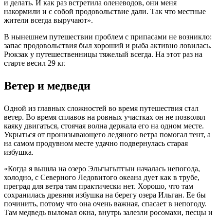
и делать. И как раз встретила оленеводов, они меня
накормили и с собой продовольствие дали. Так что местные
жители всегда выручают».
В нынешнем путешествии проблем с припасами не возникло:
запас продовольствия был хороший и рыба активно ловилась.
Рюкзак у путешественницы тяжелый всегда. На этот раз на
старте весил 29 кг.
Ветер и медведи
Одной из главных сложностей во время путешествия стал
ветер. Во время сплавов на ровных участках он не позволял
каяку двигаться, стоячая волна держала его на одном месте.
Укрыться от пронизывающего ледяного ветра помогал тент, а
на самом продувном месте удачно подвернулась старая
избушка.
«Когда я вышла на озеро Эльгыгытгын началась непогода,
холодно, с Северного Ледовитого океана дует как в трубе,
преград для ветра там практически нет. Хорошо, что там
сохранилась древняя избушка на берегу озера Ильган. Ее бы
починить, потому что она очень важная, спасает в непогоду.
Там медведь выломал окна, внутрь залезли росомахи, песцы и