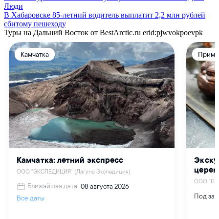
Люди
В Хабаровске 85-летний водитель выплатит 2,2 млн рублей
сбитому пешеходу
Туры на Дальний Восток от BestArctic.ru
erid:pjwvokpoevpk