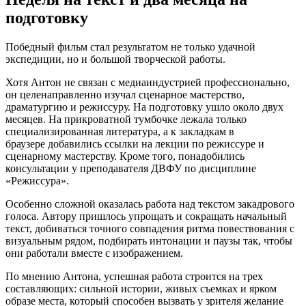
подготовку
Победный фильм стал результатом не только удачной
экспедиции, но и большой творческой работы.
Хотя Антон не связан с медиаиндустрией профессионально,
он целенаправленно изучал сценарное мастерство,
драматургию и режиссуру. На подготовку ушло около двух
месяцев. На прикроватной тумбочке лежала только
специализированная литература, а к закладкам в
браузере добавились ссылки на лекции по режиссуре и
сценарному мастерству. Кроме того, понадобились
консультации у преподавателя ДВФУ по дисциплине
«Режиссура».
Особенно сложной оказалась работа над текстом закадрового
голоса. Автору пришлось упрощать и сокращать начальный
текст, добиваться точного совпадения ритма повествования с
визуальным рядом, подбирать интонации и паузы так, чтобы
они работали вместе с изображением.
По мнению Антона, успешная работа строится на трех
составляющих: сильной истории, живых съемках и ярком
образе места, который способен вызвать у зрителя желание