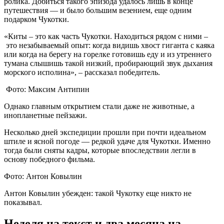
ролика. Добиться такого эпизода удалось лишь в конце
путешествия — и было большим везением, еще одним
подарком Чукотки.
«Киты – это как часть Чукотки. Находиться рядом с ними –
это незабываемый опыт: когда видишь хвост гиганта с каяка
или когда на берегу на горелке готовишь еду и из утреннего
тумана слышишь такой низкий, пробирающий звук дыхания
морского исполина», – рассказал победитель.
Фото: Максим Антипин
Однако главным открытием стали даже не животные, а
инопланетные пейзажи.
Несколько дней экспедиции прошли при почти идеальном
штиле и ясной погоде — редкой удаче для Чукотки. Именно
тогда были сняты кадры, которые впоследствии легли в
основу победного фильма.
Фото: Антон Ковылин
Антон Ковылин убежден: такой Чукотку еще никто не
показывал.
Неделя на текст и два месяца на