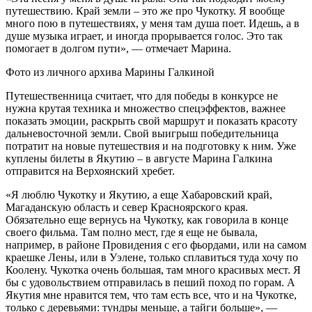
путешествию. Край земли – это же про Чукотку. Я вообще
много пою в путешествиях, у меня там душа поет. Идешь, а в
душе музыка играет, и иногда прорывается голос. Это так
помогает в долгом пути», — отмечает Марина.
Фото из личного архива Марины Галкиной
Путешественница считает, что для победы в конкурсе не
нужна крутая техника и множество спецэффектов, важнее
показать эмоции, раскрыть свой маршрут и показать красоту
дальневосточной земли. Свой выигрыш победительница
потратит на новые путешествия и на подготовку к ним. Уже
куплены билеты в Якутию – в августе Марина Галкина
отправится на Верхоянский хребет.
«Я люблю Чукотку и Якутию, а еще Хабаровский край,
Магаданскую область и север Красноярского края.
Обязательно еще вернусь на Чукотку, как говорила в конце
своего фильма. Там полно мест, где я еще не бывала,
например, в районе Провидения с его фьордами, или на самом
краешке Лены, или в Уэлене, только сплавиться туда хочу по
Коолену. Чукотка очень большая, там много красивых мест. Я
бы с удовольствием отправилась в пеший поход по горам. А
Якутия мне нравится тем, что там есть все, что и на Чукотке,
только с деревьями: тундры меньше, а тайги больше», —