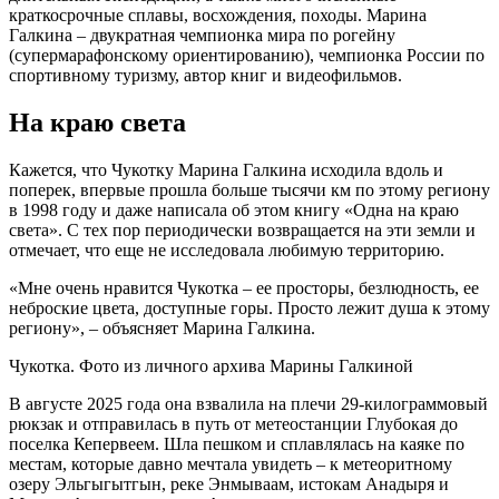
краткосрочные сплавы, восхождения, походы. Марина
Галкина – двукратная чемпионка мира по рогейну
(супермарафонскому ориентированию), чемпионка России по
спортивному туризму, автор книг и видеофильмов.
На краю света
Кажется, что Чукотку Марина Галкина исходила вдоль и
поперек, впервые прошла больше тысячи км по этому региону
в 1998 году и даже написала об этом книгу «Одна на краю
света». С тех пор периодически возвращается на эти земли и
отмечает, что еще не исследовала любимую территорию.
«Мне очень нравится Чукотка – ее просторы, безлюдность, ее
неброские цвета, доступные горы. Просто лежит душа к этому
региону», – объясняет Марина Галкина.
Чукотка. Фото из личного архива Марины Галкиной
В августе 2025 года она взвалила на плечи 29-килограммовый
рюкзак и отправилась в путь от метеостанции Глубокая до
поселка Кепервеем. Шла пешком и сплавлялась на каяке по
местам, которые давно мечтала увидеть – к метеоритному
озеру Эльгыгытгын, реке Энмываам, истокам Анадыря и