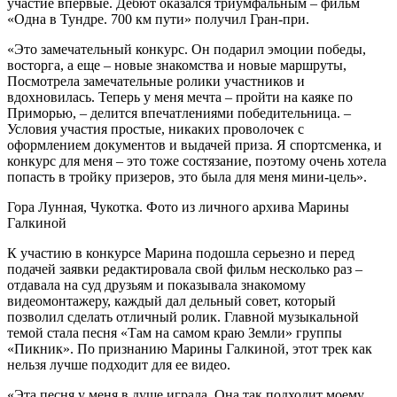
участие впервые. Дебют оказался триумфальным – фильм
«Одна в Тундре. 700 км пути» получил Гран-при.
«Это замечательный конкурс. Он подарил эмоции победы,
восторга, а еще – новые знакомства и новые маршруты,
Посмотрела замечательные ролики участников и
вдохновилась. Теперь у меня мечта – пройти на каяке по
Приморью, – делится впечатлениями победительница. –
Условия участия простые, никаких проволочек с
оформлением документов и выдачей приза. Я спортсменка, и
конкурс для меня – это тоже состязание, поэтому очень хотела
попасть в тройку призеров, это была для меня мини-цель».
Гора Лунная, Чукотка. Фото из личного архива Марины
Галкиной
К участию в конкурсе Марина подошла серьезно и перед
подачей заявки редактировала свой фильм несколько раз –
отдавала на суд друзьям и показывала знакомому
видеомонтажеру, каждый дал дельный совет, который
позволил сделать отличный ролик. Главной музыкальной
темой стала песня «Там на самом краю Земли» группы
«Пикник». По признанию Марины Галкиной, этот трек как
нельзя лучше подходит для ее видео.
«Эта песня у меня в душе играла. Она так подходит моему