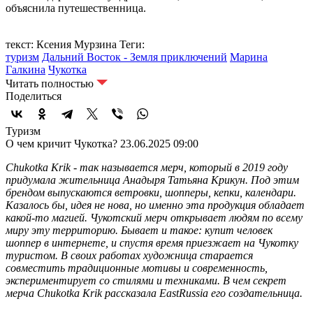
объяснила путешественница.
текст: Ксения Мурзина
Теги:
туризм
Дальний Восток - Земля приключений
Марина
Галкина
Чукотка
Читать полностью
Поделиться
Туризм
О чем кричит Чукотка?
23.06.2025 09:00
Chukotka Krik - так называется мерч, который в 2019 году
придумала жительница Анадыря Татьяна Крикун. Под этим
брендом выпускаются ветровки, шопперы, кепки, календари.
Казалось бы, идея не нова, но именно эта продукция обладает
какой-то магией. Чукотский мерч открывает людям по всему
миру эту территорию. Бывает и такое: купит человек
шоппер в интернете, и спустя время приезжает на Чукотку
туристом. В своих работах художница старается
совместить традиционные мотивы и современность,
экспериментирует со стилями и техниками. В чем секрет
мерча Chukotka Krik рассказала EastRussia его создательница.