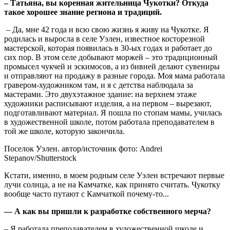
– Татьяна, вы коренная жительница Чукотки? Откуда
такое хорошее знание региона и традиций.
– Да, мне 42 года и всю свою жизнь я живу на Чукотке. Я
родилась и выросла в селе Уэлен, известное косторезной
мастерской, которая появилась в 30-ых годах и работает до
сих пор. В этом селе добывают моржей – это традиционный
промысел чукчей и эскимосов, а из бивней делают сувениры
и отправляют на продажу в разные города. Моя мама работала
гравером-художником там, и я с детства наблюдала за
мастерами. Это двухэтажное здание: на верхнем этаже
художники расписывают изделия, а на первом – вырезают,
подготавливают материал. Я пошла по стопам мамы, училась
в художественной школе, потом работала преподавателем в
той же школе, которую закончила.
Поселок Уэлен. автор/источник фото: Andrei
Stepanov/Shutterstock
Кстати, именно, в моем родным селе Уэлен встречают первые
лучи солнца, а не на Камчатке, как принято считать. Чукотку
вообще часто путают с Камчаткой почему-то...
— А как вы пришли к разработке собственного мерча?
– Я работала преподавателем в художественной школе и