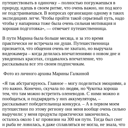
путешествовать в одиночку – полностью погружаешься в
природу, идешь в своем ритме, что очень важно, ни под кого
не подстраиваешься. В вопросах организации одному в таких
экспедициях легче. Чтобы пройти такой серьезный путь, надо
чтобы у напарника тоже была очень сильная мотивация и
хорошая подготовка», — отмечает путешественница.
В пути Марина была больше месяца, и за это время
практически не встречала ни души. Путешественница
признается, что общения очень не хватало, но выручала
видеокамера – когда делилась впечатлениями о новом дне и
увиденных красотах, создавалось впечатление, что
рассказывала все это своим подписчикам.
Фото из личного архива Марины Галкиной
«Я так абстрагируюсь. Главное – могу поделиться эмоциями, а
это важно. Конечно, скучала по людям, но Чукотка хороша
тем, что там можно встретить оленеводов. С ними можно и
пообщаться, и подзарядить у них аккумуляторы, –
рассказывает победительница конкурса. – А в первом моем
путешествии по этому региону они меня вообще очень сильно
выручили: у меня продукты практически закончились,
осталось около 1 кг провизии на 300 км пути. Тогда был снег
и рыба не ловилась, я даже сплавляться не могла, не знала, что