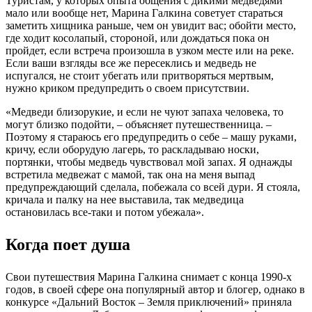
Туристам, у которых опыта общения с дикими медведями
мало или вообще нет, Марина Галкина советует стараться
заметить хищника раньше, чем он увидит вас; обойти место,
где ходит косолапый, стороной, или дождаться пока он
пройдет, если встреча произошла в узком месте или на реке.
Если ваши взгляды все же пересеклись и медведь не
испугался, не стоит убегать или притворяться мертвым,
нужно криком предупредить о своем присутствии.
«Медведи близорукие, и если не чуют запаха человека, то
могут близко подойти, – объясняет путешественница. –
Поэтому я стараюсь его предупредить о себе – машу руками,
кричу, если оборудую лагерь, то раскладываю носки,
портянки, чтобы медведь чувствовал мой запах. Я однажды
встретила медвежат с мамой, так она на меня выпад
предупреждающий сделала, побежала со всей дури. Я стояла,
кричала и палку на нее выставила, так медведица
остановилась все-таки и потом убежала».
Когда поет душа
Свои путешествия Марина Галкина снимает с конца 1990-х
годов, в своей сфере она популярный автор и блогер, однако в
конкурсе «Дальний Восток – Земля приключений» приняла