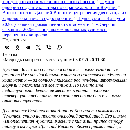
карту зернового и масличного рынков России
Путин
одобрил создание кластера по огранке алмазов в Якутии
Востокгосплан: Дальний Восток ищет решения для выхода из
кадрового кризиса в судостроении
Пульс угля — 3 августа
2026: угольная промышленность в моменте
«Энергия
Сахалина-2026» — под знаком локальных успехов и
нерешенных вопросов
Поделиться
Туризм
«Медведь смотрел на меня в упор»
03.07.2026 11:30
Чукотка до сих пор остается одним из самых загадочных
регионов России. Для большинства она существует где-то на
краю карты — за сотнями километров тундры, штормовыми
морями и сложнейшей логистикой. Но именно эта
недоступность делает ее местом, которое способно
перевернуть представление о путешествиях даже у самых
опытных туристов.
Для жителя Владивостока Антона Ковылина знакомство с
Чукоткой стало не просто очередной экспедицией. Его фильм
«Инопланетная Чукотка. Каякинг с китами» принес автору
победу в конкурсе «Дальний Восток - Земля приключений», а