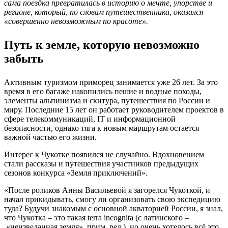
сама поездка превратилась в историю о мечте, упорстве и
регионе, который, по словам путешественника, оказался
«совершенно невозможным по красоте».
Путь к земле, которую невозможно
забыть
Активным туризмом приморец занимается уже 26 лет. За это
время в его багаже накопились пешие и водные походы,
элементы альпинизма и скитура, путешествия по России и
миру. Последние 15 лет он работает руководителем проектов в
сфере телекоммуникаций, IT и информационной
безопасности, однако тяга к новым маршрутам остается
важной частью его жизни.
Интерес к Чукотке появился не случайно. Вдохновением
стали рассказы и путешествия участников предыдущих
сезонов конкурса «Земля приключений».
«После роликов Анны Васильевой я загорелся Чукоткой, и
начал прикидывать, смогу ли организовать свою экспедицию
туда? Будучи знакомым с основной акваторией России, я знал,
что Чукотка – это такая terra incognita (с латинского –
«неизведанная земля», прим. ред.), но очень хотелось всё это