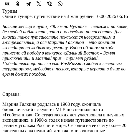
Туризм
Одна в тундре: путешествие на 3 млн рублей
10.06.2026 06:16
Больше месяца в пути, 700 км по Чукотке – пешком и на каяке,
без людей поблизости, зато с медведями по соседству. Для
многих такое путешествие покажется невероятным и
экстремальным, а для Марины Галкиной – это обычная
экспедиция по любимому региону. Видео об этом походе
принесло ей победу в конкурсе «Дальний Восток – Земля
приключений» и главный приз – три млн рублей.
Победительница рассказала EastRussia о любви к северным
территориям, медведях и песнях, которые играют в душе во
время долгих походов.
Справка:
Марина Галкина родилась в 1968 году, окончила
биологический факультет МГУ по специальности
«Геоботаника». Со студенческих лет участвовала в научных
экспедициях, в 1990-х годах начала путешествовать по
разным уголкам России и мира. Сегодня на ее счету более 20
длительных экспедиций, а также многочисленные