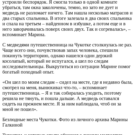
устроили беспорядок. Я смогла только в одной комнате
убраться, там окна заколочены, темно, но зато не дует и
медведь не разломает ничего. Там нашла несколько матрасов и
два старых спальника. В итоге залезала в два своих спальника
и спала на третьем – найденном в избушке, а потом еще и в
него заворачивалась поверх своих двух. Так и согревалась», –
вспоминает Марина.
С медведями путешественница на Чукотке столкнулась не раз.
Чаще всего они, почувствовав запах человека, спешили
покинуть территорию, однако нашелся один дерзкий
косолапый, который не испугался, а шел по следам
исследовательницы. Выкрутиться из ситуации Марине помог
богатый походный опыт.
«Он шел по моим следам – сидел на месте, где я недавно была,
смотрел на меня, вынюхивал что-то, – вспоминает
путешественница. – Я и так собиралась уходить, поэтому
решила не тянуть, и пошла дальше. А медведь оставался
сидеть на прежнем месте. Я за ним наблюдала, чтоб он за
мной не пошел».
Безлюдные места Чукотки. Фото из личного архива Марины
Галкиной