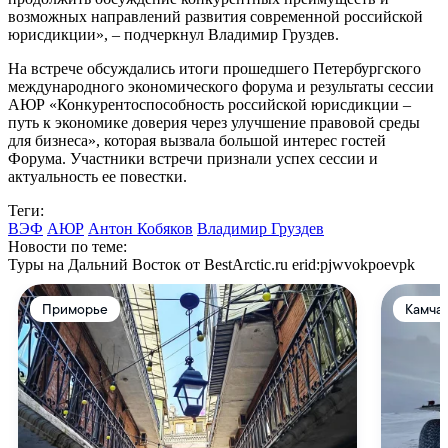
возможных направлений развития современной российской
юрисдикции», – подчеркнул Владимир Груздев.
На встрече обсуждались итоги прошедшего Петербургского
международного экономического форума и результаты сессии
АЮР «Конкурентоспособность российской юрисдикции –
путь к экономике доверия через улучшение правовой среды
для бизнеса», которая вызвала большой интерес гостей
Форума. Участники встречи признали успех сессии и
актуальность ее повестки.
Теги:
ВЭФ
АЮР
Антон Кобяков
Владимир Груздев
Новости по теме:
Туры на Дальний Восток от BestArctic.ru
erid:pjwvokpoevpk