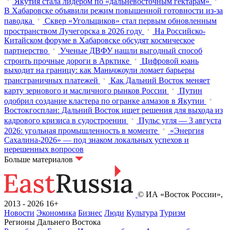
Якутия стала лидером по «дальневосточным гектарам»
В Хабаровске объявили режим повышенной готовности из‑за
паводка
Сквер «Угольщиков» стал первым обновленным
пространством Лучегорска в 2026 году
На Российско-
Китайском форуме в Хабаровске обсудят космическое
партнерство
Ученые ДВФУ нашли выгодный способ
строить прочные дороги в Арктике
Цифровой юань
выходит на границу: как Маньчжоули ломает барьеры
трансграничных платежей
Как Дальний Восток меняет
карту зернового и масличного рынков России
Путин
одобрил создание кластера по огранке алмазов в Якутии
Востокгосплан: Дальний Восток ищет решения для выхода из
кадрового кризиса в судостроении
Пульс угля — 3 августа
2026: угольная промышленность в моменте
«Энергия
Сахалина-2026» — под знаком локальных успехов и
нерешенных вопросов
Больше материалов
© ИА «Восток России»,
2013 - 2026
16+
Новости
Экономика
Бизнес
Люди
Культура
Туризм
Регионы Дальнего Востока