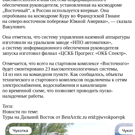
обеспечения руководителя, установленная на космодроме
„Восточный“, в России используется впервые. Она
опробована на космодроме Куру во Французской Гвиане
на северо-восточном побережье Южной Америки», — сказала
Вакулович.
Она отметила, что систему управления наземной аппаратуры
изготовили на уральском заводе «НПО автоматики»,
а систему информационного обеспечения руководителя
запуска изготовил филиал «ЦСКБ Прогресс «ОКБ Спектр».
Отмечается, что всего на стартовом комплексе «Восточного»
будет смонтировано 23 высокотехнологичных системы,
14 из них на командном пункте. Как сообщалось, объекты
технического и стартового комплексов подключены к сетям
электроснабжения, водоснабжения и канализации
по временной схеме, что позволяет проводить пуско-
наладочные работы.
Теги:
Новости по теме:
Туры на Дальний Восток от BestArctic.ru
erid:pjwvokpoevpk