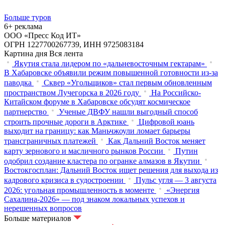
Больше туров
6+ реклама
ООО «Пресс Код ИТ»
ОГРН 1227700267739, ИНН 9725083184
Картина дня
Вся лента
Якутия стала лидером по «дальневосточным гектарам»
В Хабаровске объявили режим повышенной готовности из‑за
паводка
Сквер «Угольщиков» стал первым обновленным
пространством Лучегорска в 2026 году
На Российско-
Китайском форуме в Хабаровске обсудят космическое
партнерство
Ученые ДВФУ нашли выгодный способ
строить прочные дороги в Арктике
Цифровой юань
выходит на границу: как Маньчжоули ломает барьеры
трансграничных платежей
Как Дальний Восток меняет
карту зернового и масличного рынков России
Путин
одобрил создание кластера по огранке алмазов в Якутии
Востокгосплан: Дальний Восток ищет решения для выхода из
кадрового кризиса в судостроении
Пульс угля — 3 августа
2026: угольная промышленность в моменте
«Энергия
Сахалина-2026» — под знаком локальных успехов и
нерешенных вопросов
Больше материалов