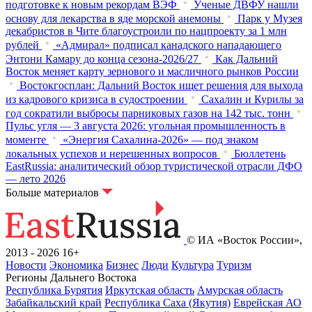
подготовке к новым рекордам ВЭФ
Ученые ДВФУ нашли
основу для лекарства в яде морской анемоны
Парк у Музея
декабристов в Чите благоустроили по нацпроекту за 1 млн
рублей
«Адмирал» подписал канадского нападающего
Энтони Камару до конца сезона-2026/27
Как Дальний
Восток меняет карту зернового и масличного рынков России
Востокгосплан: Дальний Восток ищет решения для выхода
из кадрового кризиса в судостроении
Сахалин и Курилы за
год сократили выбросы парниковых газов на 142 тыс. тонн
Пульс угля — 3 августа 2026: угольная промышленность в
моменте
«Энергия Сахалина-2026» — под знаком
локальных успехов и нерешенных вопросов
Бюллетень
EastRussia: аналитический обзор туристической отрасли ДФО
— лето 2026
Больше материалов
© ИА «Восток России»,
2013 - 2026
16+
Новости
Экономика
Бизнес
Люди
Культура
Туризм
Регионы Дальнего Востока
Республика Бурятия
Иркутская область
Амурская область
Забайкальский край
Республика Саха (Якутия)
Еврейская АО