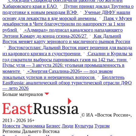
Субсидии Соцфонда обеспечили работой 700 жителей
Хабаровского края и ЕАО
Путин принял доклад Трутнева о
подготовке к новым рекордам ВЭФ
Ученые ДВФУ нашли
основу для лекарства в яде морской анемоны
Парк у Музея
декабристов в Чите благоустроили по нацпроекту за 1 млн
рублей
«Адмирал» подписал канадского нападающего
Энтони Камару до конца сезона-2026/27
Как Дальний
Восток меняет карту зернового и масличного рынков России
Востокгосплан: Дальний Восток ищет решения для выхода
из кадрового кризиса в судостроении
Сахалин и Курилы за
год сократили выбросы парниковых газов на 142 тыс. тонн
Пульс угля — 3 августа 2026: угольная промышленность в
моменте
«Энергия Сахалина-2026» — под знаком
локальных успехов и нерешенных вопросов
Бюллетень
EastRussia: аналитический обзор туристической отрасли ДФО
— лето 2026
Больше материалов
© ИА «Восток России»,
2013 - 2026
16+
Новости
Экономика
Бизнес
Люди
Культура
Туризм
Регионы Дальнего Востока