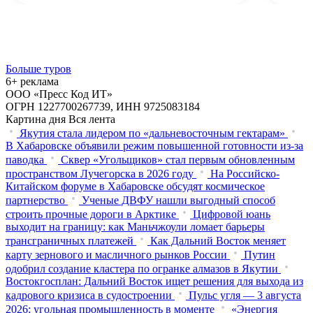
Больше туров
6+ реклама
ООО «Пресс Код ИТ»
ОГРН 1227700267739, ИНН 9725083184
Картина дня
Вся лента
Якутия стала лидером по «дальневосточным гектарам»
В Хабаровске объявили режим повышенной готовности из‑за
паводка
Сквер «Угольщиков» стал первым обновленным
пространством Лучегорска в 2026 году
На Российско-
Китайском форуме в Хабаровске обсудят космическое
партнерство
Ученые ДВФУ нашли выгодный способ
строить прочные дороги в Арктике
Цифровой юань
выходит на границу: как Маньчжоули ломает барьеры
трансграничных платежей
Как Дальний Восток меняет
карту зернового и масличного рынков России
Путин
одобрил создание кластера по огранке алмазов в Якутии
Востокгосплан: Дальний Восток ищет решения для выхода из
кадрового кризиса в судостроении
Пульс угля — 3 августа
2026: угольная промышленность в моменте
«Энергия