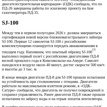
двигателестроительная корпорация» (ОДК) сообщала, что по
ПД-26 завершены работы по эскизному проекту на базе
газогенератора ПД-35.
SJ-100
Между тем в первом полугодии 2026 г. должна завершиться
сертификация новой версии ближнемагистрального лайнера
SJ-100. Первые 12 самолетов SJ-100 с российскими
комплектующими планируется передать авиакомпаниям в
[3]
текущем году. Напомним, что опытный образец SJ-100
выполнил первый полет с российскими двигателями ПД-8
весной прошлого года в Комсомольске-на-Амуре. Самолет
находился в воздухе около 40 минут, достиг скорости 500 км/ч
и высоты до 3 тыс. м.
В конце января двигатели ПД-8 для SJ-100 прошли испытания
на устойчивость при столкновении с птицами. Двигатели
работали на максимальном взлетном режиме, в «ОДК-
Сатурн» сообщили, что двигатель не получил повреждений и
сохранил управляемость. Ранее двигатели ПД-8 также прошли
испытания по забросу воды и на отрыв лопаток вентилятора.
В октябре прошлого года стало известно о подписании ОАК