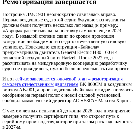
Ремоторизация завершается
Постройка ЛМС-901 неоднократно сдвигалась вправо.
Первые воздушные суда этой серии будущие эксплуатанты
должны были получить несколько лет назад (к примеру,
«Аврора» рассчитывала на поставку самолета еще в 2023
году). В немалой степени сдвиг по срокам произошел
вследствие необходимости создать отечественную силовую
установку. Изначально конструкция «Байкала»
предусматривала двигатель General Electric H80-100 и 4-
лопастной воздушный винт Hartzell. После 2022 года
рассчитывать на международную кооперацию разработчику
судна не приходилось, нужно было переделывать сам проект.
И вот
сейчас завершается ключевой этап – ремоторизация
самолета отечественным двигателем
ВК-800СМ и воздушным
винтом АВ-901, а производитель «Байкала» ожидает получить
одобрение на первый полет с новой силовой установкой,
сообщил коммерческий директор АО «УЗГА» Максим Харин.
С учетом летных испытаний до конца 2026 года предприятие
намерено получить сертификат типа, что откроет путь к
серийному производству, которое при таком раскладе начнется
в 2027-м.