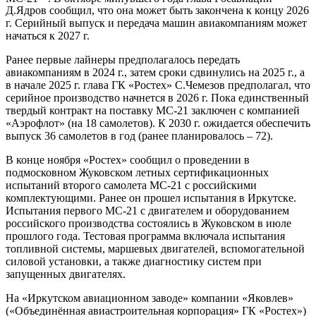
Д.Ядров сообщил, что она может быть закончена к концу 2026
г. Серийный выпуск и передача машин авиакомпаниям может
начаться к 2027 г.
Ранее первые лайнеры предполагалось передать
авиакомпаниям в 2024 г., затем сроки сдвинулись на 2025 г., а
в начале 2025 г. глава ГК «Ростех» С.Чемезов предполагал, что
серийное производство начнется в 2026 г. Пока единственный
твердый контракт на поставку МС-21 заключен с компанией
«Аэрофлот» (на 18 самолетов). К 2030 г. ожидается обеспечить
выпуск 36 самолетов в год (ранее планировалось – 72).
В конце ноября «Ростех» сообщил о проведении в
подмосковном Жуковском летных сертификационных
испытаний второго самолета МС-21 с российскими
комплектующими. Ранее он прошел испытания в Иркутске.
Испытания первого МС-21 с двигателем и оборудованием
российского производства состоялись в Жуковском в июле
прошлого года. Тестовая программа включала испытания
топливной системы, маршевых двигателей, вспомогательной
силовой установки, а также диагностику систем при
запущенных двигателях.
На «Иркутском авиационном заводе» компании «Яковлев»
(«Объединённая авиастроительная корпорация» ГК «Ростех»)