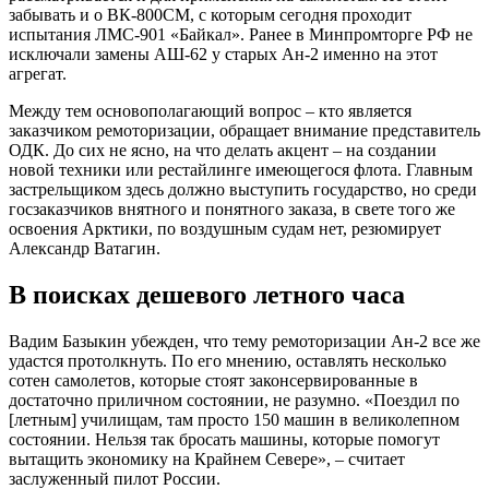
забывать и о ВК-800СМ, с которым сегодня проходит
испытания ЛМС-901 «Байкал». Ранее в Минпромторге РФ не
исключали замены АШ-62 у старых Ан-2 именно на этот
агрегат.
Между тем основополагающий вопрос – кто является
заказчиком ремоторизации, обращает внимание представитель
ОДК. До сих не ясно, на что делать акцент – на создании
новой техники или рестайлинге имеющегося флота. Главным
застрельщиком здесь должно выступить государство, но среди
госзаказчиков внятного и понятного заказа, в свете того же
освоения Арктики, по воздушным судам нет, резюмирует
Александр Ватагин.
В поисках дешевого летного часа
Вадим Базыкин убежден, что тему ремоторизации Ан-2 все же
удастся протолкнуть. По его мнению, оставлять несколько
сотен самолетов, которые стоят законсервированные в
достаточно приличном состоянии, не разумно. «Поездил по
[летным] училищам, там просто 150 машин в великолепном
состоянии. Нельзя так бросать машины, которые помогут
вытащить экономику на Крайнем Севере», – считает
заслуженный пилот России.