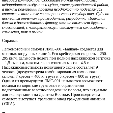
твердых контрактов. Сообщалось о конструкторских
недоработках воздушного судна, смене руководителей работ,
а темпы реализации проекта неоднократно подвергались
критике, в том числе со стороны главы государства. Судя по
последним отчетам производителя, разработка «Байкала»
близка к долгожданному финалу, что не отменяет других
сложностей, с которыми могут столкнуться как создатели
самолета, так и рынок.
Справка:
Легкомоторный самолет ЛМС-901 «Байкал» создается для
местных воздушных линий. Его крейсерская скорость – 250-
295 км/ч, дальность полета при полной пассажирской загрузке
– 1,5 тыс. км, максимальная взлетная масса – 4,8 т.
Пассажировместимость воздушного судна составляет 9
человек (предусмотрена комбинированная компоновка
салона: 7 кресел + 400 кг груза и 5 кресел + 800 кг груза).
Одним из преимуществ ЛМС-901 называется возможность
посадки на короткие грунтовые и ограниченно
подготовленные взлетно-посадочные полосы, что актуально
для эксплуатации на Дальнем Востоке. Производителем
самолета выступает Уральский завод гражданской авиации
(УЗГА).