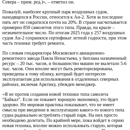
Севера – прим. ред.)», – отметил он.
Пожалуй, наиболее крупный парк воздушных судов,
находящихся в России, относится к Ан-2. Хотя за последние
пять лет он сократился почти на 20%. В стране насчитывается
примерно 850 самолетов этого типа. Правда, на крыле –
незначительное число. По итогам 2025 года у 257 воздушных
судов Ан-2 сохранялся сертификат летной годности, при этом
часть техники требует ремонта.
По словам гендиректора Московского авиационно-
ремонтного завода Павла Ненастьева, у биплана назначенный
ресурс – 20 тыс. часов, и большинство машин не вылетало 5-6
тыс. часов. Они вполне могут быть ремоторизированы,
приведены к тому облику, который будет интересен
эксплуатантам для использования в отдаленных северных
районах, включая Арктику, убежден менеджер.
«Я не против создания новой техники типа самолета
“Байкал”. Если он покажет хорошую экономику, это будет
здорово. Но мировая практика показывает, что не имеет
смысла при введении в эксплуатацию какого-то нового типа
судна радикально истреблять старый парк. На них просто
необходимо долетать. По крайней мере, пока войдет в серию
новая техника, вполне можно использовать старую, которая