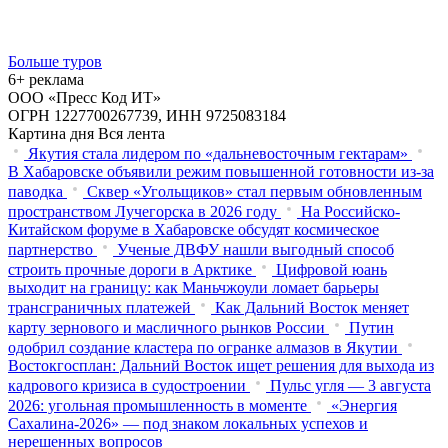
Больше туров
6+ реклама
ООО «Пресс Код ИТ»
ОГРН 1227700267739, ИНН 9725083184
Картина дня
Вся лента
Якутия стала лидером по «дальневосточным гектарам»
В Хабаровске объявили режим повышенной готовности из‑за
паводка
Сквер «Угольщиков» стал первым обновленным
пространством Лучегорска в 2026 году
На Российско-
Китайском форуме в Хабаровске обсудят космическое
партнерство
Ученые ДВФУ нашли выгодный способ
строить прочные дороги в Арктике
Цифровой юань
выходит на границу: как Маньчжоули ломает барьеры
трансграничных платежей
Как Дальний Восток меняет
карту зернового и масличного рынков России
Путин
одобрил создание кластера по огранке алмазов в Якутии
Востокгосплан: Дальний Восток ищет решения для выхода из
кадрового кризиса в судостроении
Пульс угля — 3 августа
2026: угольная промышленность в моменте
«Энергия
Сахалина-2026» — под знаком локальных успехов и
нерешенных вопросов