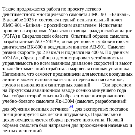
Также продолжается работа по проекту легкого
девятиместного многоцелевого самолета ЛМС-901 «Байкал».
В декабре 2025 г. состоялся первый испытательный полет
ЛМС-901 «Байкал» с российским двигателем. Испытания
прошли на аэродроме Уральского завода гражданской авиации
(УЗГА) в Свердловской области. Опытный образец самолета,
разработанный АО «УЗГА», оснащен новым турбовинтовым
двигателем ВК-800 и воздушным винтом АВ-901. Самолет
развил скорость до 210 км/ч и поднялся на 400 м. По данным
«УЗГА», образец лайнера демонстрировал устойчивость и
управляемость во всем заданном диапазоне скоростей и высот,
также без замечаний отработала маршевая силовая установка.
Напомним, что самолет предназначен для местных воздушных
линий и может использоваться для перевозки пассажиров,
грузов и выполнения санитарных заданий. Тем временем
на Иркутском авиационном заводе осенью минувшего года
был собран второй опытный образец модернизированного
учебно-боевого самолета Як-130М (самолет, разработанный
[4]
для обучения военных летчиков
, для экспортных поставок
позиционируется как легкий штурмовик). Параллельно в
цехах осуществляется сборка третьего прототипа. Первый
образец самолета был направлен для прохождения наземных и
летных испытаний.