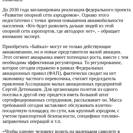
До 2030 года запланирована реализация федерального проекта
«Развитие опорной сети аэродромов». Однако этого
недостаточно с точки зрения повышения авиамобильности
населения. «Кто будет развозить дальше людей из этой
опорной сети аэропортов, где автодорог нет», – обращает
внимание эксперт.
Приобретать «Байкал» могут не только действующие
авиакомпании, но и новые представители малой авиации.
Этот сегмент авиарынка имеет потенциал роста, вместе с тем
необходима эффективная регуляторика. То регулирование,
которое сегодня отражено в рамках Федеральных
авиационных правил (ФАП), фактически сводит на нет
экономику частного перевозчика, считает председатель
правления Ассоциации малых авиационных предприятий
Сергей Детенышев. Для организации полетов из одного
поселка в другой ему придется иметь большой штат
сертифицированных сотрудников, рассказывает он. Масса
требований сегодня заставляют обслуживать взлетно-
посадочную площадку, по сути, как крупный аэродром, с
учетом транспортной безопасности, специфики топливо-
заправочных операций и т.п.
«Чтобы одному человеку возить на маленьком самолете в