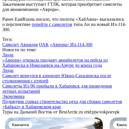
Заказчиком выступает ГТЛК, которая приобретает самолеты
для авиакомпании «Аврора».
Ранее EastRussia писало, что пилоты «ХабАвиа» высказались
о перспективе
перейти с самолетов
типа Ан на новый Ил-114-
300.
Теги:
Самолет
Авиация
ОАК
«Аврора» Ил-114-300
Новости по теме:
Люди
«Аврора» открыла продажу авиабилетов на рейсы из
Хабаровска в Николаевск-на-Амуре до конца года
Люди
Самолет вернулся в аэропорт Южно-Сахалинска после
столкновения с птицей
Самолеты Ил-96 прибыли в Хабаровск для проведения
летных испытаний
Экономика
Подрядчик сорвал строительство цеха для сборки самолетов
«Байкал» в Хабаровском крае
Туры на Дальний Восток от BestArctic.ru
erid:pjwvokpoevpk