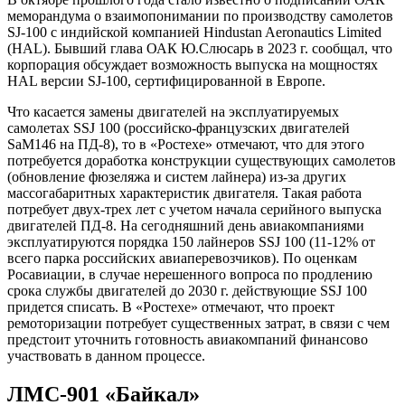
меморандума о взаимопонимании по производству самолетов
SJ-100 с индийской компанией Hindustan Aeronautics Limited
(HAL). Бывший глава ОАК Ю.Слюсарь в 2023 г. сообщал, что
корпорация обсуждает возможность выпуска на мощностях
HAL версии SJ-100, сертифицированной в Европе.
Что касается замены двигателей на эксплуатируемых
самолетах SSJ 100 (российско-французских двигателей
SaM146 на ПД-8), то в «Ростехе» отмечают, что для этого
потребуется доработка конструкции существующих самолетов
(обновление фюзеляжа и систем лайнера) из-за других
массогабаритных характеристик двигателя. Такая работа
потребует двух-трех лет с учетом начала серийного выпуска
двигателей ПД-8. На сегодняшний день авиакомпаниями
эксплуатируются порядка 150 лайнеров SSJ 100 (11-12% от
всего парка российских авиаперевозчиков). По оценкам
Росавиации, в случае нерешенного вопроса по продлению
срока службы двигателей до 2030 г. действующие SSJ 100
придется списать. В «Ростехе» отмечают, что проект
ремоторизации потребует существенных затрат, в связи с чем
предстоит уточнить готовность авиакомпаний финансово
участвовать в данном процессе.
ЛМС-901 «Байкал»