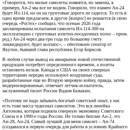
«Говорится, что малые самолеты появятся, но замены, к
примеру, Ан-2 мы все не видим. Говорили, что взамен Ан-24
будет Ил-114, но он на грунтовые дороги не садится. То есть в
одно время предлагаем, в другое [вопрос] не решается (в свою
очередь «Ростех» сообщил, что осенью 2026 года
запланированы испытания самолета Ил-114-300 на
эксплуатацию с грунтовых взлетно-посадочных полос – прим.
ред.) Ан-24 через два-три года по большому счету
ликвидируют, будет коллапс», – обеспокоен сенатор от
Якутии, бывший глава республики Егор Борисов.
В любом случае вывод на авиарынок новой отечественной
продукции потребует определенного времени, а полеты
остановить нельзя. Канада и США на своих северных
территориях нередко используют воздушные суда,
разработанные еще во Вторую мировую войну, правда, затем
модернизированные, отмечает летчик-испытатель,
заслуженный пилот России Вадим Базыкин.
«Поэтому не надо забывать богатый советский опыт, у нас
есть тоже масса чудесных самолетов. Это вся линейка
Антонова, которая подняла северную экономику Советского
Союза и в 1990-е годы России. Не только биплан Ан-2, это
Ан-28, Ан-24. Самый лучший для меня самолет – Ан-74
(создавался в первую очередь для работы в условиях Крайнего