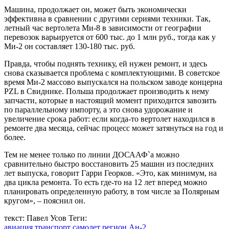
Машина, продолжает он, может быть экономически
эффективна в сравнении с другими сериями техники. Так,
летный час вертолета Ми-8 в зависимости от географии
перевозок варьируется от 600 тыс. до 1 млн руб., тогда как у
Ми-2 он составляет 130-180 тыс. руб.
Правда, чтобы поднять технику, ей нужен ремонт, и здесь
снова сказывается проблема с комплектующими. В советское
время Ми-2 массово выпускался на польском заводе концерна
PZL в Свиднике. Польша продолжает производить к нему
запчасти, которые в настоящий момент приходится завозить
по параллельному импорту, а это снова удорожание и
увеличение срока работ: если когда-то вертолет находился в
ремонте два месяца, сейчас процесс может затянуться на год и
более.
Тем не менее только по линии ДОСААФ`а можно
сравнительно быстро восстановить 25 машин из последних
лет выпуска, говорит Гарри Георков. «Это, как минимум, на
два цикла ремонта. То есть где-то на 12 лет вперед можно
планировать определенную работу, в том числе за Полярным
кругом», – пояснил он.
текст: Павел Усов
Теги:
авиация
транспорт
самолет
регион
Ан-2