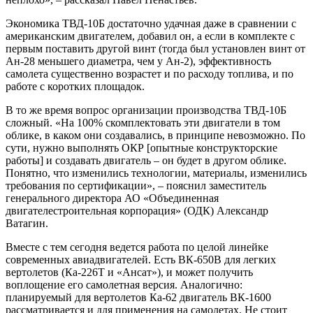
Экономика ТВД-10Б достаточно удачная даже в сравнении с
американским двигателем, добавил он, а если в комплекте с
первым поставить другой винт (тогда был установлен винт от
Ан-28 меньшего диаметра, чем у Ан-2), эффективность
самолета существенно возрастет и по расходу топлива, и по
работе с коротких площадок.
В то же время вопрос организации производства ТВД-10Б
сложный. «На 100% скомплектовать эти двигатели в том
облике, в каком они создавались, в принципе невозможно. По
сути, нужно выполнять ОКР [опытные конструкторские
работы] и создавать двигатель – он будет в другом облике.
Понятно, что изменились технологии, материалы, изменились
требования по сертификации», – пояснил заместитель
генерального директора АО «Объединенная
двигателестроительная корпорация» (ОДК) Александр
Ватагин.
Вместе с тем сегодня ведется работа по целой линейке
современных авиадвигателей. Есть ВК-650В для легких
вертолетов (Ка-226Т и «Ансат»), и может получить
воплощение его самолетная версия. Аналогично:
планируемый для вертолетов Ка-62 двигатель ВК-1600
рассматривается и для применения на самолетах. Не стоит