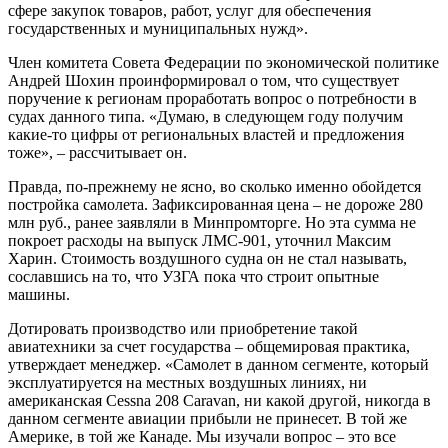
сфере закупок товаров, работ, услуг для обеспечения
государственных и муниципальных нужд».
Член комитета Совета Федерации по экономической политике
Андрей Шохин проинформировал о том, что существует
поручение к регионам проработать вопрос о потребности в
судах данного типа. «Думаю, в следующем году получим
какие-то цифры от региональных властей и предложения
тоже», – рассчитывает он.
Правда, по-прежнему не ясно, во сколько именно обойдется
постройка самолета. Зафиксированная цена – не дороже 280
млн руб., ранее заявляли в Минпромторге. Но эта сумма не
покроет расходы на выпуск ЛМС-901, уточнил Максим
Харин. Стоимость воздушного судна он не стал называть,
сославшись на то, что УЗГА пока что строит опытные
машины.
Дотировать производство или приобретение такой
авиатехники за счет государства – общемировая практика,
утверждает менеджер. «Самолет в данном сегменте, который
эксплуатируется на местных воздушных линиях, ни
американская Cessna 208 Caravan, ни какой другой, никогда в
данном сегменте авиации прибыли не принесет. В той же
Америке, в той же Канаде. Мы изучали вопрос – это все