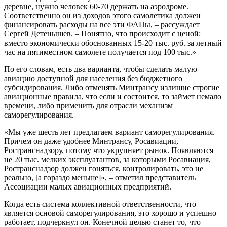
деревне, нужно человек 60-70 держать на аэродроме.
Соответственно он из доходов этого самолетика должен
финансировать расходы на все эти ФАПы, – рассуждает
Сергей Детенышев. – Понятно, что происходит с ценой:
вместо экономически обоснованных 15-20 тыс. руб. за летный
час на пятиместном самолете получается под 100 тыс.»
По его словам, есть два варианта, чтобы сделать малую
авиацию доступной для населения без бюджетного
субсидирования. Либо отменять Минтрансу излишне строгие
авиационные правила, что если и состоится, то займет немало
времени, либо применить для отрасли механизм
саморегулирования.
«Мы уже шесть лет предлагаем вариант саморегулирования.
Причем он даже удобнее Минтрансу, Росавиации,
Ространснадзору, потому что укрупняет рынок. Появляются
не 20 тыс. мелких эксплуатантов, за которыми Росавиация,
Ространснадзор должен гоняться, контролировать, это не
реально, [а гораздо меньше]», – отметил представитель
Ассоциации малых авиационных предприятий.
Когда есть система коллективной ответственности, что
является основой саморегулирования, это хорошо и успешно
работает, подчеркнул он. Конечной целью станет то, что