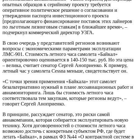
опытных образцов к серийному проекту требуется
оперативное политическое решение о согласовании и
утверждении паспорта инвестиционного проекта
[предполагающего финансирование поставок этих лайнеров
по льготным лизинговым ставкам] в ближайшее время», –
подчеркнул коммерческий директор УЗГА.
В свою очередь у представителей регионов возникают
вопросы с экономическими параметрами эксплуатации
ЛМС-901. Стоимость летного часа самолета «Байкал»
ориентировочно оценивается в 140-150 тыс. руб. Но эта цена
– велика, считает сенатор Сергей Аноприенко. К примеру,
летный час у самолета Cessna меньше, свидетельствует он.
«С точки зрения применения «Байкала» этот самолет
безальтернативно нужный в плане лесоавиационных работ и
авиамониторинга. Лишь бы стоимость летного часа
соответствовала тем закупкам, которые регионы ведут», –
говорит Сергей Аноприенко.
В принципе, рассуждает сенатор, это риски самой
авиакомпании, которая собирается эксплуатировать новую
технику. Хотя договоренностей о стоимости летного часа
возможно достичь с конкретным субъектом РФ, где будет
летать «Байкал», в рамках ФЗ №44 «О контрактной системе в