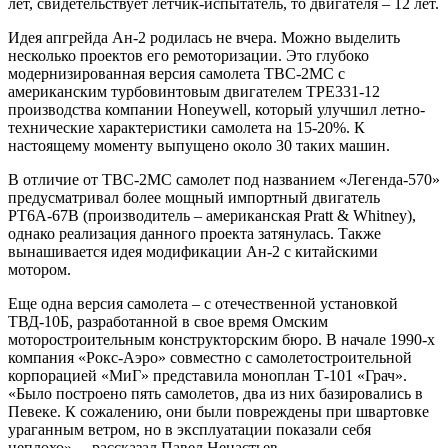
лет, свидетельствует летчик-испытатель, то двигателя – 12 лет.
Идея апгрейда Ан-2 родилась не вчера. Можно выделить
несколько проектов его ремоторизации. Это глубоко
модернизированная версия самолета ТВС-2МС с
американским турбовинтовым двигателем ТРЕ331-12
производства компании Honeywell, который улучшил летно-
технические характеристики самолета на 15-20%. К
настоящему моменту выпущено около 30 таких машин.
В отличие от ТВС-2МС самолет под названием «Легенда-570»
предусматривал более мощный импортный двигатель
РТ6А-67В (производитель – американская Pratt & Whitney),
однако реализация данного проекта затянулась. Также
вынашивается идея модификации Ан-2 с китайскими
мотором.
Еще одна версия самолета – с отечественной установкой
ТВД-10Б, разработанной в свое время Омским
моторостроительным конструкторским бюро. В начале 1990-х
компания «Рокс-Аэро» совместно с самолетостроительной
корпорацией «МиГ» представила моноплан Т-101 «Грач».
«Было построено пять самолетов, два из них базировались в
Певеке. К сожалению, они были повреждены при швартовке
ураганным ветром, но в эксплуатации показали себя
неплохо», – рассказал Павел Ненастьев.