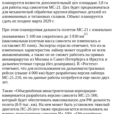
планируется возвести дополнительный цех площадью 3,8 га
для работы над самолетом МС-21. Цех будет предназначаться
для механической обработки крупногабаритных деталей из
алюминиевых и титановых сплавов. Объект планируется
сдать не позднее марта 2029 г.
При этом планируемая дальность полетов МС-21 с изначально
[2]
указываемых 5 100 км сократилась до 3 830 км
(максимальная взлетная масса самолета не изменилась и
составляет 85 тонн). Эксперты отрасли отмечают, что из-за
измененных характеристик лайнер может подойти не всем
авиакомпаниям, а также он не сможет работать на прямых
авиамаршрутах из Москвы и Санкт-Петербурга в Иркутск и
дальневосточные города (без дозаправки). В «Ростехе»
отмечают, что для использования на дальнемагистральных
рейсах (свыше 4 000 км) будет разработана версия лайнера
МС-21-210, но на данные работы потребуется еще около двух
лет.
Также «Объединённая авиастроительная корпорация»
намеревается разработать версию самолета МС-21-500,
который будет обеспечивать максимальную для РФ дальность
полета (8-9 тыс. км). На нем может быть установлен тяжелый
двигатель ПС-26 (его также предполагается использовать на
военно-транспортном самолете Ил-100). «Объединённая