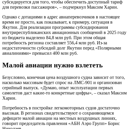
субсидируется для того, чтобы обеспечить доступный тариф
для перевозки пассажиров», – подчеркнул Максим Харин.
Однако с дотациями в адрес авиаперевозчиков в настоящее
время не просто, как показывает, к примеру, ситуация в
Якутии. Для реализации программы субсидирования
внутриреспубликанских авиационных сообщений в 2025 году
из бюджета выделено 84,8 млн руб. При этом общая
потребность региона составляет 556,4 млн руб. Из-за
недостаточности субсидий долг Якутии перед «Полярными
авиалиниями» превысил 400 млн руб.
Малой авиации нужно взлететь
Безусловно, конечная цена воздушного судна зависит от того,
насколько массовым будет спрос на ЛМС-901 и организован
серийный выпуск. «Думаю, опыт эксплуатации первых
самолетов даст какие-то конкретные цифры», – сказал Максим
Харин.
Потребность в постройке легкомоторных судов достаточно
высокая. В регионах свидетельствуют о сохраняющемся
дефиците малой авиации на местных воздушных линиях,
говорит председатель правления «АБН Аэро Групп» Борис
Николаев.