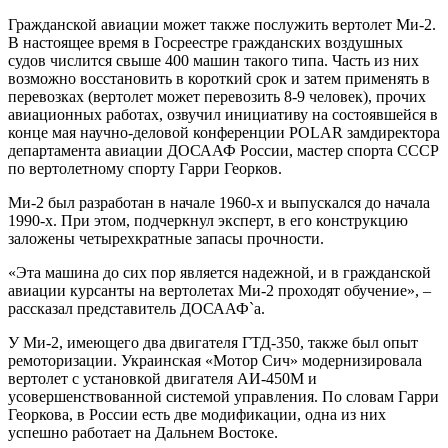
Гражданской авиации может также послужить вертолет Ми-2.
В настоящее время в Госреестре гражданских воздушных
судов числится свыше 400 машин такого типа. Часть из них
возможно восстановить в короткий срок и затем применять в
перевозках (вертолет может перевозить 8-9 человек), прочих
авиационных работах, озвучил инициативу на состоявшейся в
конце мая научно-деловой конференции POLAR замдиректора
департамента авиации ДОСААФ России, мастер спорта СССР
по вертолетному спорту Гарри Георков.
Ми-2 был разработан в начале 1960-х и выпускался до начала
1990-х. При этом, подчеркнул эксперт, в его конструкцию
заложены четырехкратные запасы прочности.
«Эта машина до сих пор является надежной, и в гражданской
авиации курсанты на вертолетах Ми-2 проходят обучение», –
рассказал представитель ДОСААФ`а.
У Ми-2, имеющего два двигателя ГТД-350, также был опыт
ремоторизации. Украинская «Мотор Сич» модернизировала
вертолет с установкой двигателя АИ-450М и
усовершенствованной системой управления. По словам Гарри
Георкова, в России есть две модификации, одна из них
успешно работает на Дальнем Востоке.