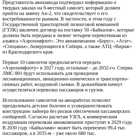
Представитель авиазавода подтвердил информацию о
твердых заказах на 9-местный самолет, который должен
прийти на замену Ан-2, что свидетельствует о его
востребованности рынком. В частности, в этом году с
Государственной транспортной лизинговой компанией
(ГТЛК) заключен договор на поставку 50 «Байкалов», которые
должны быть переданы в лизинг четырем перевозчикам из
альянса «Аэрохимфлот». Это авиакомпании «Борус», «Агат»,
«Спецавиа», базирующиеся в Сибири, а также АТЦ «Вираж»
из Краснодарского края.
Первые 10 самолетов предполагается передать
«Аэрохимфлоту» в 2027 году, остальные – до 2032-го. Сперва
ЛМС-901 будут использовать для проведения
лесоавиационных, авиационно-химических и транспортно-
связных работ, воздушной съемки. В дальнейшем начнут
осуществляться перевозки пассажиров и грузов.
Использование самолетов на авиаработах позволит
преодолевать детские болезни и усовершенствовать
конструкцию лайнера без рисков обеспечения пассажирских
сообщений. Согласно расчетам УЗГА, к коммерческим
воздушным перевозкам авиакомпании приступят в 2029 году.
В 2030 году «Байкалами» может быть перевезено 99,4 тыс.
пассажиров, а в 2035-м – уже около 680 тыс.