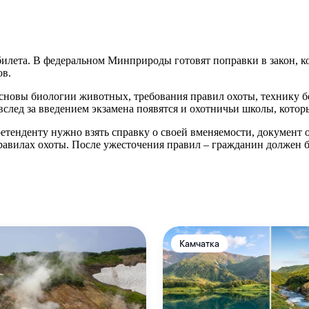
билета. В федеральном Минприроды готовят поправки в закон, к
ов.
основы биологии животных, требования правил охоты, технику 
 вслед за введением экзамена появятся и охотничьи школы, котор
енденту нужно взять справку о своей вменяемости, документ о
вилах охоты. После ужесточения правил – гражданин должен буд