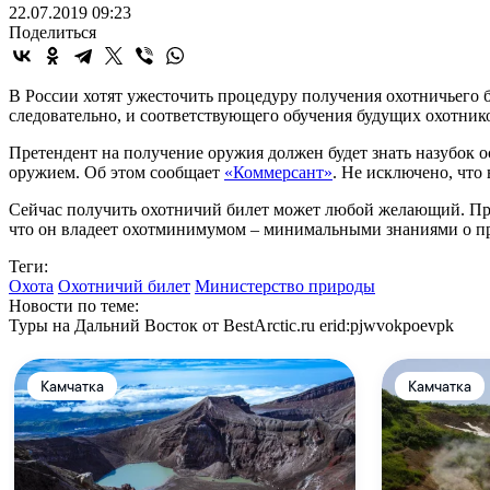
22.07.2019 09:23
Поделиться
В России хотят ужесточить процедуру получения охотничьего 
следовательно, и соответствующего обучения будущих охотник
Претендент на получение оружия должен будет знать назубок 
оружием. Об этом сообщает
«Коммерсант»
. Не исключено, что
Сейчас получить охотничий билет может любой желающий. Прет
что он владеет охотминимумом – минимальными знаниями о пра
Теги:
Охота
Охотничий билет
Министерство природы
Новости по теме:
Туры на Дальний Восток от BestArctic.ru
erid:pjwvokpoevpk