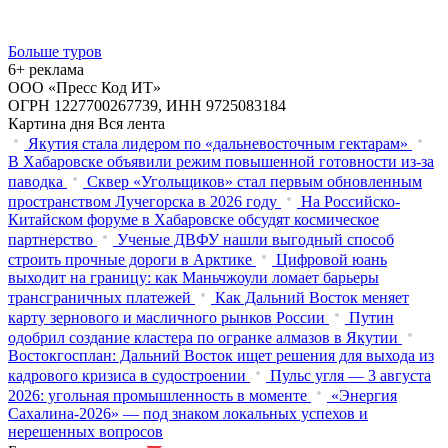
Больше туров
6+ реклама
ООО «Пресс Код ИТ»
ОГРН 1227700267739, ИНН 9725083184
Картина дня
Вся лента
Якутия стала лидером по «дальневосточным гектарам»
В Хабаровске объявили режим повышенной готовности из‑за
паводка
Сквер «Угольщиков» стал первым обновленным
пространством Лучегорска в 2026 году
На Российско-
Китайском форуме в Хабаровске обсудят космическое
партнерство
Ученые ДВФУ нашли выгодный способ
строить прочные дороги в Арктике
Цифровой юань
выходит на границу: как Маньчжоули ломает барьеры
трансграничных платежей
Как Дальний Восток меняет
карту зернового и масличного рынков России
Путин
одобрил создание кластера по огранке алмазов в Якутии
Востокгосплан: Дальний Восток ищет решения для выхода из
кадрового кризиса в судостроении
Пульс угля — 3 августа
2026: угольная промышленность в моменте
«Энергия
Сахалина-2026» — под знаком локальных успехов и
нерешенных вопросов