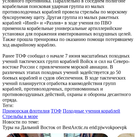
условного противника. Параллельно в соседнем полигоне
корабельная поисковая ударная группа из малых
противолодочных кораблей провела стрельбы по морскому
буксируемому щиту. Другая группа из малых ракетных
кораблей «Иней» и «Разлив» в ходе учения по ПВО
применила корабельные универсальные артиллерийские
установки для поражения имитированных воздушных целей.
Также прошла тренировка по оказанию помощи потерявшему
ход аварийному кораблю.
Ранее ТОФ сообщал о начале 7 июня масштабных походных
учений тактических групп кораблей Войск и сил на Северо-
востоке России с привлечением морской авиации. В
различных этапах походных учений задействуется до 50
боевых кораблей и судов обеспечения. В ходе тактических
учений планируется отработка взаимодействия групп
кораблей, противолодочных, противоминных и
противовоздушных действий, охраны и обороны десантного
отряда.
Теги:
Приморская флотилия
ТОФ
Походные учения кораблей
Стрельбы в море
Новости по теме:
Туры на Дальний Восток от BestArctic.ru
erid:pjwvokpoevpk