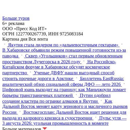
Больше туров
6+ реклама
ООО «Пресс Код ИТ»
ОГРН 1227700267739, ИНН 9725083184
Картина дня
Вся лента
Якутия стала лидером по «дальневосточным гектарам»
В Хабаровске объявили режим повышенной готовности из‑за
паводка
Сквер «Угольщиков» стал первым обновленным
пространством Лучегорска в 2026 году
На Российско-
Китайском форуме в Хабаровске обсудят космическое
партнерство
Ученые ДВФУ нашли выгодный способ
строить прочные дороги в Арктике
Бюллетень EastRussia:
аналитический обзор социальной сферы ДФО — лето 2026
Цифровой юань выходит на границу: как Маньчжоули ломает
барьеры трансграничных платежей
Путин одобрил
создание кластера по огранке алмазов в Якутии
Как
Дальний Восток меняет карту зернового и масличного рынков
России
Востокгосплан: Дальний Восток ищет решения для
выхода из кадрового кризиса в судостроении
Пульс угля —
3 августа 2026: угольная промышленность в моменте
Больше материалов