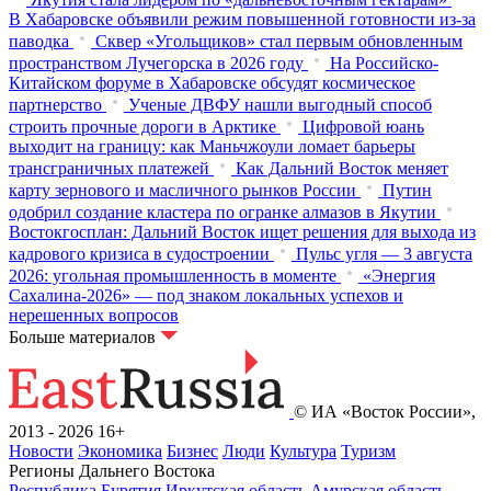
В Хабаровске объявили режим повышенной готовности из‑за
паводка
Сквер «Угольщиков» стал первым обновленным
пространством Лучегорска в 2026 году
На Российско-
Китайском форуме в Хабаровске обсудят космическое
партнерство
Ученые ДВФУ нашли выгодный способ
строить прочные дороги в Арктике
Цифровой юань
выходит на границу: как Маньчжоули ломает барьеры
трансграничных платежей
Как Дальний Восток меняет
карту зернового и масличного рынков России
Путин
одобрил создание кластера по огранке алмазов в Якутии
Востокгосплан: Дальний Восток ищет решения для выхода из
кадрового кризиса в судостроении
Пульс угля — 3 августа
2026: угольная промышленность в моменте
«Энергия
Сахалина-2026» — под знаком локальных успехов и
нерешенных вопросов
Больше материалов
© ИА «Восток России»,
2013 - 2026
16+
Новости
Экономика
Бизнес
Люди
Культура
Туризм
Регионы Дальнего Востока
Республика Бурятия
Иркутская область
Амурская область