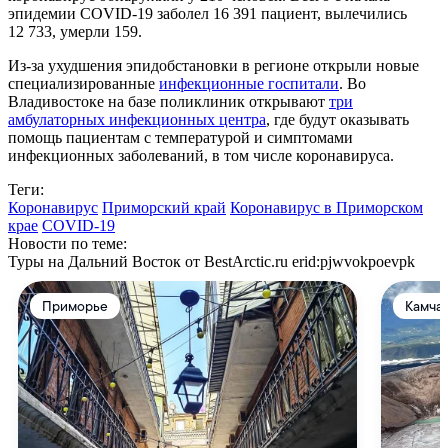
эпидемии COVID-19 заболел 16 391 пациент, вылечились
12 733, умерли 159.
Из-за ухудшения эпидобстановки в регионе открыли новые
специализированные
инфекционные госпитали
. Во
Владивостоке на базе поликлиник открывают
три
амбулаторных инфекционных центра
, где будут оказывать
помощь пациентам с температурой и симптомами
инфекционных заболеваний, в том числе коронавируса.
Теги:
Коронавирус
Приморский край
Коронавирус в Приморском
крае
COVID-19
Новости по теме:
Туры на Дальний Восток от BestArctic.ru
erid:pjwvokpoevpk