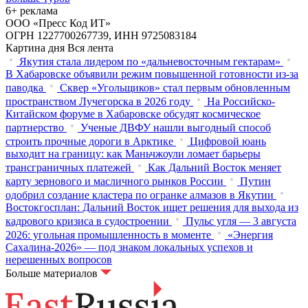
6+ реклама
ООО «Пресс Код ИТ»
ОГРН 1227700267739, ИНН 9725083184
Картина дня
Вся лента
Якутия стала лидером по «дальневосточным гектарам»
В Хабаровске объявили режим повышенной готовности из‑за
паводка
Сквер «Угольщиков» стал первым обновленным
пространством Лучегорска в 2026 году
На Российско-
Китайском форуме в Хабаровске обсудят космическое
партнерство
Ученые ДВФУ нашли выгодный способ
строить прочные дороги в Арктике
Цифровой юань
выходит на границу: как Маньчжоули ломает барьеры
трансграничных платежей
Как Дальний Восток меняет
карту зернового и масличного рынков России
Путин
одобрил создание кластера по огранке алмазов в Якутии
Востокгосплан: Дальний Восток ищет решения для выхода из
кадрового кризиса в судостроении
Пульс угля — 3 августа
2026: угольная промышленность в моменте
«Энергия
Сахалина-2026» — под знаком локальных успехов и
нерешенных вопросов
Больше материалов