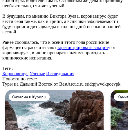
волонтеры, водители такси. Остальным же делать прививку
необязательно, считает ученый.
В будущем, по мнению Виктора Зуева, коронавирус будет
вести себя также, как и грипп, а вспышки заболеваемости
будут происходить дважды в год: поздней осенью и ранней
весной.
Ранее сообщалось, что к осени этого года российские
фармацевты рассчитывают
зарегистрировать вакцину
от
коронавируса, в июне препараты начнут проходить
клинические испытания.
Теги:
Коронавирус
Ученые
Исследования
Новости по теме:
Туры на Дальний Восток от BestArctic.ru
erid:pjwvokpoevpk