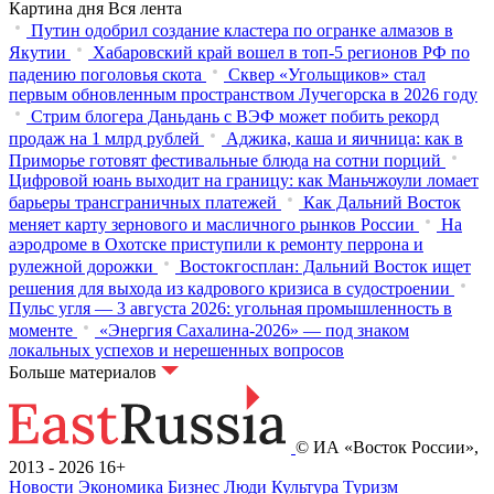
Картина дня
Вся лента
Путин одобрил создание кластера по огранке алмазов в
Якутии
Хабаровский край вошел в топ-5 регионов РФ по
падению поголовья скота
Сквер «Угольщиков» стал
первым обновленным пространством Лучегорска в 2026 году
Стрим блогера Даньдань с ВЭФ может побить рекорд
продаж на 1 млрд рублей
Аджика, каша и яичница: как в
Приморье готовят фестивальные блюда на сотни порций
Цифровой юань выходит на границу: как Маньчжоули ломает
барьеры трансграничных платежей
Как Дальний Восток
меняет карту зернового и масличного рынков России
На
аэродроме в Охотске приступили к ремонту перрона и
рулежной дорожки
Востокгосплан: Дальний Восток ищет
решения для выхода из кадрового кризиса в судостроении
Пульс угля — 3 августа 2026: угольная промышленность в
моменте
«Энергия Сахалина-2026» — под знаком
локальных успехов и нерешенных вопросов
Больше материалов
© ИА «Восток России»,
2013 - 2026
16+
Новости
Экономика
Бизнес
Люди
Культура
Туризм