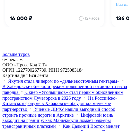
Больше туров
6+ реклама
ООО «Пресс Код ИТ»
ОГРН 1227700267739, ИНН 9725083184
Картина дня
Вся лента
Якутия стала лидером по «дальневосточным гектарам»
В Хабаровске объявили режим повышенной готовности из‑за
паводка
Сквер «Угольщиков» стал первым обновленным
пространством Лучегорска в 2026 году
На Российско-
Китайском форуме в Хабаровске обсудят космическое
партнерство
Ученые ДВФУ нашли выгодный способ
строить прочные дороги в Арктике
Цифровой юань
выходит на границу: как Маньчжоули ломает барьеры
трансграничных платежей
Как Дальний Восток меняет