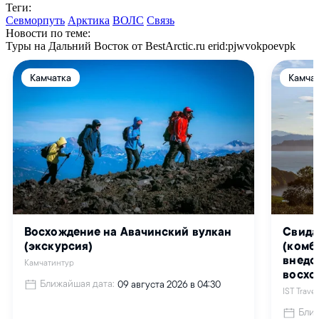
Теги:
Севморпуть
Арктика
ВОЛС
Связь
Новости по теме:
Туры на Дальний Восток от BestArctic.ru
erid:pjwvokpoevpk