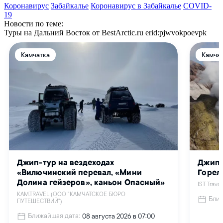
Коронавирус
Забайкалье
Коронавирус в Забайкалье
СOVID-
19
Новости по теме:
Туры на Дальний Восток от BestArctic.ru
erid:pjwvokpoevpk