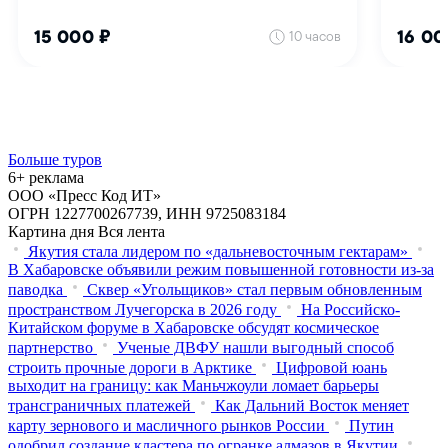
Больше туров
6+ реклама
ООО «Пресс Код ИТ»
ОГРН 1227700267739, ИНН 9725083184
Картина дня
Вся лента
Якутия стала лидером по «дальневосточным гектарам»
В Хабаровске объявили режим повышенной готовности из‑за
паводка
Сквер «Угольщиков» стал первым обновленным
пространством Лучегорска в 2026 году
На Российско-
Китайском форуме в Хабаровске обсудят космическое
партнерство
Ученые ДВФУ нашли выгодный способ
строить прочные дороги в Арктике
Цифровой юань
выходит на границу: как Маньчжоули ломает барьеры
трансграничных платежей
Как Дальний Восток меняет
карту зернового и масличного рынков России
Путин
одобрил создание кластера по огранке алмазов в Якутии