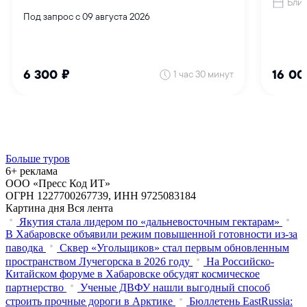
Больше туров
6+ реклама
ООО «Пресс Код ИТ»
ОГРН 1227700267739, ИНН 9725083184
Картина дня
Вся лента
Якутия стала лидером по «дальневосточным гектарам»
В Хабаровске объявили режим повышенной готовности из‑за
паводка
Сквер «Угольщиков» стал первым обновленным
пространством Лучегорска в 2026 году
На Российско-
Китайском форуме в Хабаровске обсудят космическое
партнерство
Ученые ДВФУ нашли выгодный способ
строить прочные дороги в Арктике
Бюллетень EastRussia: