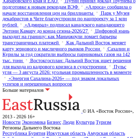
Хабаровского края и ЕАО
Путин принял доклад Трутнева о
подготовке к новым рекордам ВЭФ
«Алроса» сообщила о
начале восстановления цен на бриллианты
Парк у Музея
декабристов в Чите благоустроили по нацпроекту за 1 млн
рублей
«Адмирал» подписал канадского нападающего
Энтони Камару до конца сезона-2026/27
Цифровой юань
выходит на границу: как Маньчжоули ломает барьеры
трансграничных платежей
Как Дальний Восток меняет
карту зернового и масличного рынков России
Сахалин и
Курилы за год сократили выбросы парниковых газов на 142
тыс. тонн
Востокгосплан: Дальний Восток ищет решения
для выхода из кадрового кризиса в судостроении
Пульс
угля — 3 августа 2026: угольная промышленность в моменте
«Энергия Сахалина-2026» — под знаком локальных
успехов и нерешенных вопросов
Больше материалов
© ИА «Восток России»,
2013 - 2026
16+
Новости
Экономика
Бизнес
Люди
Культура
Туризм
Регионы Дальнего Востока
Республика Бурятия
Иркутская область
Амурская область