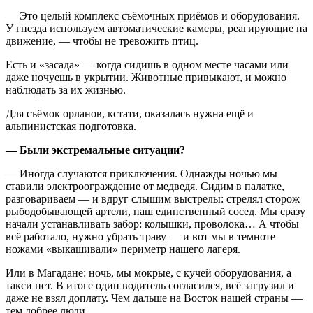
— Это целый комплекс съёмочных приёмов и оборудования.
У гнезда используем автоматические камеры, реагирующие на
движение, — чтобы не тревожить птиц.
Есть и «засада» — когда сидишь в одном месте часами или
даже ночуешь в укрытии. Животные привыкают, и можно
наблюдать за их жизнью.
Для съёмок орланов, кстати, оказалась нужна ещё и
альпинистская подготовка.
— Были экстремальные ситуации?
— Иногда случаются приключения. Однажды ночью мы
ставили электроограждение от медведя. Сидим в палатке,
разговариваем — и вдруг слышим выстрелы: стрелял сторож
рыбодобывающей артели, наш единственный сосед. Мы сразу
начали устанавливать забор: колышки, проволока… А чтобы
всё работало, нужно убрать траву — и вот мы в темноте
ножами «выкашивали» периметр нашего лагеря.
Или в Магадане: ночь, мы мокрые, с кучей оборудования, а
такси нет. В итоге один водитель согласился, всё загрузил и
даже не взял доплату. Чем дальше на Восток нашей страны —
тем добрее люди.