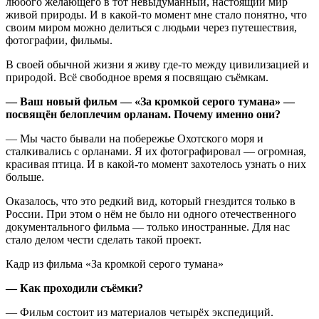
любого желающего в тот невыдуманный, настоящий мир
живой природы. И в какой‑то момент мне стало понятно, что
своим миром можно делиться с людьми через путешествия,
фотографии, фильмы.
В своей обычной жизни я живу где‑то между цивилизацией и
природой. Всё свободное время я посвящаю съёмкам.
— Ваш новый фильм — «За кромкой серого тумана» —
посвящён белоплечим орланам. Почему именно они?
— Мы часто бывали на побережье Охотского моря и
сталкивались с орланами. Я их фотографировал — огромная,
красивая птица. И в какой‑то момент захотелось узнать о них
больше.
Оказалось, что это редкий вид, который гнездится только в
России. При этом о нём не было ни одного отечественного
документального фильма — только иностранные. Для нас
стало делом чести сделать такой проект.
Кадр из фильма «За кромкой серого тумана»
— Как проходили съёмки?
— Фильм состоит из материалов четырёх экспедиций.