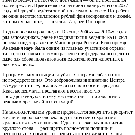
более трёх лет. Правительство региона планирует его в 2027
году. «Переучёт ведётся зимой по следам на снегу. Потребует
не один десяток миллионов рублей финансирования и людей,
которых у нас нет», — пояснил Андрей Гончаров.
Под вопросом и роль науки. В конце 2000-х — 2010-х годах
ряд заповедников, ранее находившихся в ведении РАН, был
передан под управление Минприроды России. Если прежде
Академия наук была одним из главных участников охраны
тигра, то сегодня ей нужно разрешение федерального центра
даже для сбора продуктов жизнедеятельности животных в
научных целях.
Программа компенсации за убитых тиграми собак и скот —
не государственная. Это добровольная инициатива Центра
«Амурский тигр», реализуемая на спонсорские средства.
Краевые депутаты предлагают ввести простую
государственную систему компенсации — по аналогии с
режимом чрезвычайных ситуаций.
На законодательном уровне предлагается закрепить приоритет
жизни и здоровья человека над стратегией сохранения
краснокнижных хищников. Одна из ключевых инициатив
круглого стола — расширить полномочия полиции и
региональных органов: разрешить отстрел животных при