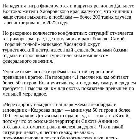
Нападения тигра фиксируются и в других регионах Дальнего
Востока: жители Хабаровского края жалуются, что хищники
чаще стали выходить к посёлкам — более 200 таких случаев
зарегистрированы в 2025 году.
Но рекордное количество конфликтных ситуаций отмечается
в Приморском крае, где популяция в разы больше. Самой
«горячей точкой» называют Хасанский округ —
туристический центр, известный фешенебельными базами
отдыха и строящимся туристическим комплексом
федерального значения.
Учёные отмечают: «тигроёмкость» этой территории
превышена кратно. На площади 4,1 тысячи кв. км обитают
более 50 тигров. Если учитывать, что одному самцу в среднем
требуется 1 тысяча кв. км для охоты, показатель превышен по
меньшей мере вдвое.
«Через дорогу находятся нацпарк «Земля леопарда» и
заповедник «Кедровая падь» — минимум 50 тигров и более
100 леопардов. Деться им отсюда некуда — только в Китай,
потому что от основной территории Сихотэ-Алиня их
отсекают автомагистраль и железная дорога. Что в такой
ситуации делать, я честно скажу, не знаю», —
прокомментировал доктор биологических наук, член-