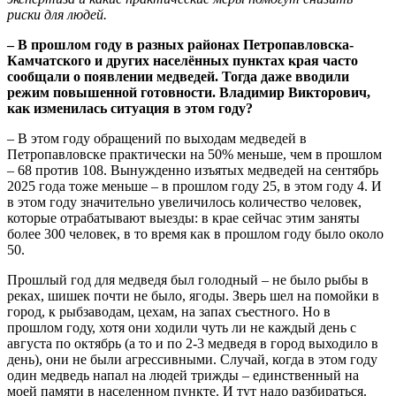
риски для людей.
– В прошлом году в разных районах Петропавловска-
Камчатского и других населённых пунктах края часто
сообщали о появлении медведей. Тогда даже вводили
режим повышенной готовности. Владимир Викторович,
как изменилась ситуация в этом году?
– В этом году обращений по выходам медведей в
Петропавловске практически на 50% меньше, чем в прошлом
– 68 против 108. Вынужденно изъятых медведей на сентябрь
2025 года тоже меньше – в прошлом году 25, в этом году 4. И
в этом году значительно увеличилось количество человек,
которые отрабатывают выезды: в крае сейчас этим заняты
более 300 человек, в то время как в прошлом году было около
50.
Прошлый год для медведя был голодный – не было рыбы в
реках, шишек почти не было, ягоды. Зверь шел на помойки в
город, к рыбзаводам, цехам, на запах съестного. Но в
прошлом году, хотя они ходили чуть ли не каждый день с
августа по октябрь (а то и по 2-3 медведя в город выходило в
день), они не были агрессивными. Случай, когда в этом году
один медведь напал на людей трижды – единственный на
моей памяти в населенном пункте. И тут надо разбираться.