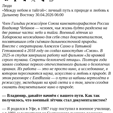
Люди
«Между небом и тайгой»: личный путь к природе и любовь к
Дальнему Востоку
30.04.2026 06:00
Член Гильдии режиссёров Союза кинематографистов России
Владимир Чебанов — человек, чья жизнь будто разделена на
две равные части: небо и тайга. Военный лётчик из
Хабаровска неожиданно для себя стал документалистом,
посвятившим себя съёмкам дальневосточной природы.
Вместе с операторами Алексеем Сахно и Татьяной
Гетмановой в 2018 году он создал киностудию «Сэвэн». В
2025‑м студия завершила работу над фильмом «За кромкой
серого тумана. Секреты белоплечей птицы». Полтора года
заняло создание первого отечественного фильма о белоплечих
орланах. Их работа — это не просто кино, а исследование, в
котором пересекаются наука, искусство и любовь к природе. В
этом разговоре с EastRussia — о пути из кабины вертолёта в
режиссуру, экспедициях на край света и о том, зачем сегодня
снимать документальное кино о природе.
— Владимир, давайте начнём с вашего пути. Как так
получилось, что военный лётчик стал документалистом?
— Я родился в Уфе, в 1987 году поступил в военное училище,