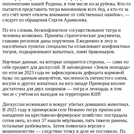
оппонентами нашей Родины, в том числе из-за рубежа. Кто-то
пытается представить тигра виновником всех бед, а кто-то за
его счёт хочет отвлечь внимание от собственных ошибок», —
следует из обращения Сергея Арамилева.
По его словам, бесконфликтное сосуществование тигра и
человека возможно. Приняты стратегические документы,
главами регионов даны поручения. Ежедневно в лесу и
населённых пунктах специалисты отлавливают конфликтных
тигров, подкармливают копытных, ловят браконьеров.
Научные данные, на которые опираются стороны, — сами по
себе предмет для дискуссий. В заповеднике «Земля леопарда»
по итогам 2023 года не зафиксировали дефицита кормовой
базы: по данным авиаучётов, численность пятнистого оленя,
косули и других копытных на юго-западе Приморья вполне
достаточна для двух хищников — тигра и леопарда, в том
числе с учётом их выходов на территорию КНР.
Дискуссии возникают и вокруг убитых домашних животных.
В 2025 году в приморском селе Нежино тигру приписали
нападение на крестьянско-фермерское хозяйство: пострадала
сотня овец, из них 37 нашли мёртвыми, пять тяжело ранены,
остальные разбежались. Затем появилась версия о
мошенничестве — следствие точку в деле не поставило. По