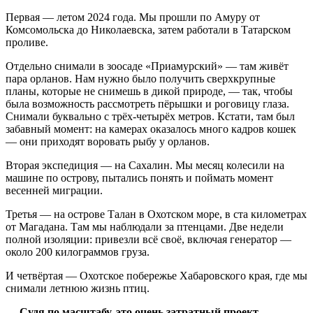
Первая — летом 2024 года. Мы прошли по Амуру от
Комсомольска до Николаевска, затем работали в Татарском
проливе.
Отдельно снимали в зоосаде «Приамурский» — там живёт
пара орланов. Нам нужно было получить сверхкрупные
планы, которые не снимешь в дикой природе, — так, чтобы
была возможность рассмотреть пёрышки и роговицу глаза.
Снимали буквально с трёх‑четырёх метров. Кстати, там был
забавный момент: на камерах оказалось много кадров кошек
— они приходят воровать рыбу у орланов.
Вторая экспедиция — на Сахалин. Мы месяц колесили на
машине по острову, пытались понять и поймать момент
весенней миграции.
Третья — на острове Талан в Охотском море, в ста километрах
от Магадана. Там мы наблюдали за птенцами. Две недели
полной изоляции: привезли всё своё, включая генератор —
около 200 килограммов груза.
И четвёртая — Охотское побережье Хабаровского края, где мы
снимали летнюю жизнь птиц.
— Судя по масштабу, это очень затратный проект.