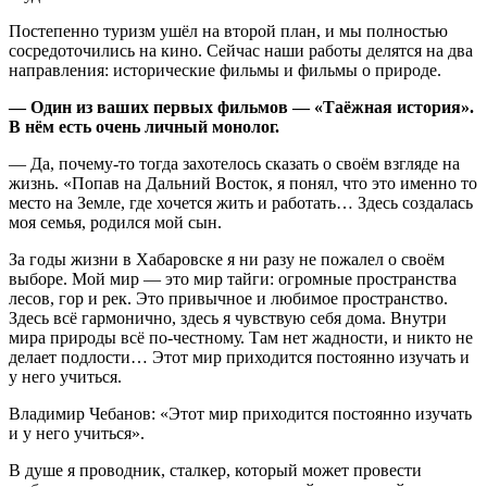
Постепенно туризм ушёл на второй план, и мы полностью
сосредоточились на кино. Сейчас наши работы делятся на два
направления: исторические фильмы и фильмы о природе.
— Один из ваших первых фильмов — «Таёжная история».
В нём есть очень личный монолог.
— Да, почему‑то тогда захотелось сказать о своём взгляде на
жизнь. «Попав на Дальний Восток, я понял, что это именно то
место на Земле, где хочется жить и работать… Здесь создалась
моя семья, родился мой сын.
За годы жизни в Хабаровске я ни разу не пожалел о своём
выборе. Мой мир — это мир тайги: огромные пространства
лесов, гор и рек. Это привычное и любимое пространство.
Здесь всё гармонично, здесь я чувствую себя дома. Внутри
мира природы всё по‑честному. Там нет жадности, и никто не
делает подлости… Этот мир приходится постоянно изучать и
у него учиться.
Владимир Чебанов: «Этот мир приходится постоянно изучать
и у него учиться».
В душе я проводник, сталкер, который может провести