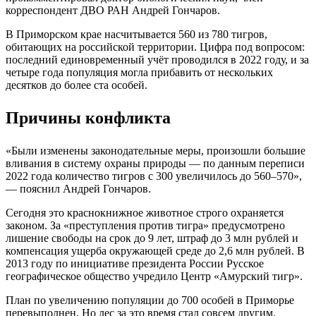
корреспондент ДВО РАН Андрей Гончаров.
В Приморском крае насчитывается 560 из 780 тигров,
обитающих на российской территории. Цифра под вопросом:
последний единовременный учёт проводился в 2022 году, и за
четыре года популяция могла прибавить от нескольких
десятков до более ста особей.
Причины конфликта
«Были изменены законодательные меры, произошли большие
вливания в систему охраны природы — по данным переписи
2022 года количество тигров с 300 увеличилось до 560–570»,
— пояснил Андрей Гончаров.
Сегодня это краснокнижное животное строго охраняется
законом. За «преступления против тигра» предусмотрено
лишение свободы на срок до 9 лет, штраф до 3 млн рублей и
компенсация ущерба окружающей среде до 2,6 млн рублей. В
2013 году по инициативе президента России Русское
географическое общество учредило Центр «Амурский тигр».
План по увеличению популяции до 700 особей в Приморье
перевыполнен. Но лес за это время стал совсем другим.