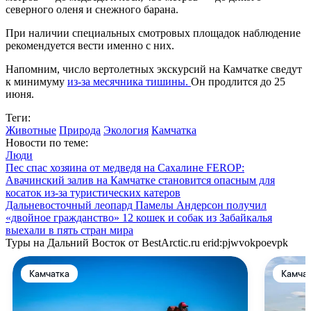
северного оленя и снежного барана.
При наличии специальных смотровых площадок наблюдение
рекомендуется вести именно с них.
Напомним, число вертолетных экскурсий на Камчатке сведут
к минимуму
из-за месячника тишины.
Он продлится до 25
июня.
Теги:
Животные
Природа
Экология
Камчатка
Новости по теме:
Люди
Пес спас хозяина от медведя на Сахалине
FEROP:
Авачинский залив на Камчатке становится опасным для
косаток из-за туристических катеров
Дальневосточный леопард Памелы Андерсон получил
«двойное гражданство»
12 кошек и собак из Забайкалья
выехали в пять стран мира
Туры на Дальний Восток от BestArctic.ru
erid:pjwvokpoevpk