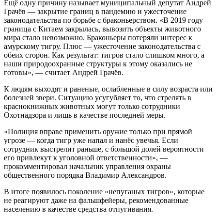
Ещё одну причину называет муниципальный депутат Андрей
Грачёв — закрытие границ в пандемию и ужесточение
законодательства по борьбе с браконьерством. «В 2019 году
граница с Китаем закрылась, вывозить объекты животного
мира стало невозможно. Браконьеры потеряли интерес к
амурскому тигру. Плюс — ужесточение законодательства с
обеих сторон. Как результат: тигров стало слишком много, а
наши природоохранные структуры к этому оказались не
готовы», — считает Андрей Грачёв.
К людям выходят и раненые, ослабленные в силу возраста или
болезней звери. Ситуацию усугубляет то, что стрелять в
краснокнижных животных могут только сотрудники
Охотнадзора и лишь в качестве последней меры.
«Полиция вправе применить оружие только при прямой
угрозе — когда тигр уже напал и нанёс увечья. Если
сотрудник выстрелит раньше, с большой долей вероятности
его привлекут к уголовной ответственности», —
прокомментировал начальник управления охраны
общественного порядка Владимир Александров.
В итоге появилось поколение «непуганых тигров», которые
не реагируют даже на фальшфейеры, рекомендованные
населению в качестве средства отпугивания.