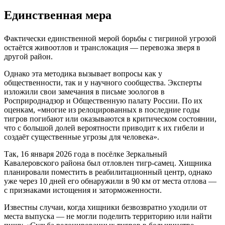
Единственная мера
Фактически единственной мерой борьбы с тигриной угрозой
остаётся живоотлов и транслокация — перевозка зверя в
другой район.
Однако эта методика вызывает вопросы как у
общественности, так и у научного сообщества. Эксперты
изложили свои замечания в письме зоологов в
Росприроднадзор и Общественную палату России. По их
оценкам, «многие из релоцированных в последние годы
тигров погибают или оказываются в критическом состоянии,
что с большой долей вероятности приводит к их гибели и
создаёт существенные угрозы для человека».
Так, 16 января 2026 года в посёлке Зеркальный
Кавалеровского района был отловлен тигр-самец. Хищника
планировали поместить в реабилитационный центр, однако
уже через 10 дней его обнаружили в 90 км от места отлова —
с признаками истощения и заторможенности.
Известны случаи, когда хищники безвозвратно уходили от
места выпуска — не могли поделить территорию или найти