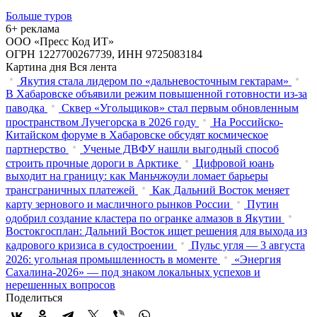
Больше туров
6+ реклама
ООО «Пресс Код ИТ»
ОГРН 1227700267739, ИНН 9725083184
Картина дня
Вся лента
Якутия стала лидером по «дальневосточным гектарам»
В Хабаровске объявили режим повышенной готовности из‑за
паводка
Сквер «Угольщиков» стал первым обновленным
пространством Лучегорска в 2026 году
На Российско-
Китайском форуме в Хабаровске обсудят космическое
партнерство
Ученые ДВФУ нашли выгодный способ
строить прочные дороги в Арктике
Цифровой юань
выходит на границу: как Маньчжоули ломает барьеры
трансграничных платежей
Как Дальний Восток меняет
карту зернового и масличного рынков России
Путин
одобрил создание кластера по огранке алмазов в Якутии
Востокгосплан: Дальний Восток ищет решения для выхода из
кадрового кризиса в судостроении
Пульс угля — 3 августа
2026: угольная промышленность в моменте
«Энергия
Сахалина-2026» — под знаком локальных успехов и
нерешенных вопросов
Поделиться