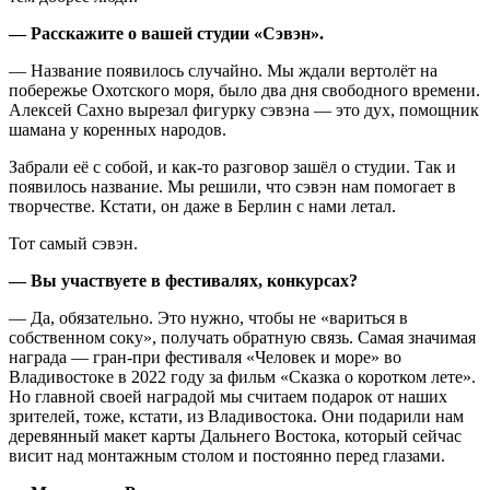
— Расскажите о вашей студии «Сэвэн».
— Название появилось случайно. Мы ждали вертолёт на
побережье Охотского моря, было два дня свободного времени.
Алексей Сахно вырезал фигурку сэвэна — это дух, помощник
шамана у коренных народов.
Забрали её с собой, и как‑то разговор зашёл о студии. Так и
появилось название. Мы решили, что сэвэн нам помогает в
творчестве. Кстати, он даже в Берлин с нами летал.
Тот самый сэвэн.
— Вы участвуете в фестивалях, конкурсах?
— Да, обязательно. Это нужно, чтобы не «вариться в
собственном соку», получать обратную связь. Самая значимая
награда — гран‑при фестиваля «Человек и море» во
Владивостоке в 2022 году за фильм «Сказка о коротком лете».
Но главной своей наградой мы считаем подарок от наших
зрителей, тоже, кстати, из Владивостока. Они подарили нам
деревянный макет карты Дальнего Востока, который сейчас
висит над монтажным столом и постоянно перед глазами.