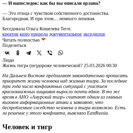
— И напоследок: как бы вы описали орлана?
— Это птица с чувством собственного достоинства.
Благородная. И при этом… немного ленивая.
Беседовала Ольга Кошелева
Теги:
креатив
кино
природа
документальное
экспдиция
Читать полностью
Поделиться
Люди
Жизнь тигра (не)дороже человеческой?
25.03.2026 00:30
На Дальнем Востоке предлагают законодательно прописать
приоритет жизни человека над жизнью тигра. За последние
три года число конфликтных ситуаций с участием
краснокнижных хищников выросло почти вдвое. В то же
время в АНО «Амурский тигр» считают одним из главных
вызовов информационные атаки и заявляют, что
беспроблемное соседство человека и тигра возможно. Есть
ли решение у этого конфликта, выясняло EastRussia.
Человек и тигр