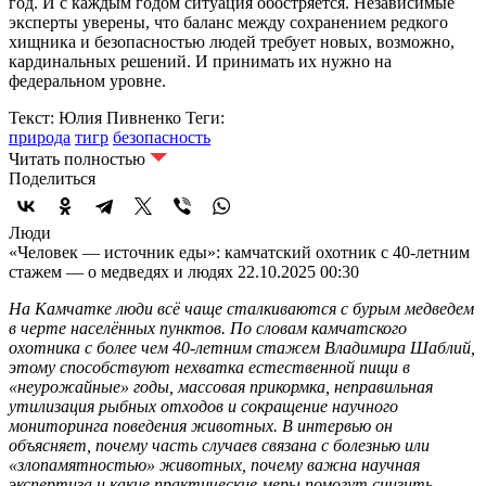
год. И с каждым годом ситуация обостряется. Независимые
эксперты уверены, что баланс между сохранением редкого
хищника и безопасностью людей требует новых, возможно,
кардинальных решений. И принимать их нужно на
федеральном уровне.
Текст: Юлия Пивненко
Теги:
природа
тигр
безопасность
Читать полностью
Поделиться
Люди
«Человек — источник еды»: камчатский охотник с 40-летним
стажем — о медведях и людях
22.10.2025 00:30
На Камчатке люди всё чаще сталкиваются с бурым медведем
в черте населённых пунктов. По словам камчатского
охотника с более чем 40-летним стажем Владимира Шаблий,
этому способствуют нехватка естественной пищи в
«неурожайные» годы, массовая прикормка, неправильная
утилизация рыбных отходов и сокращение научного
мониторинга поведения животных. В интервью он
объясняет, почему часть случаев связана с болезнью или
«злопамятностью» животных, почему важна научная
экспертиза и какие практические меры помогут снизить