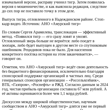
изначальной версии, расправу учинил тигр. Затем появилась
версия о мошенничестве, и как выяснила редакция, следствие
до сих пор не поставило точку в этом деле.
Выпуск тигра, отловленного в Надеждинском районе. Стоп-
кадр видео. Источник: АНО «Амурский тигр»
По словам Сергея Арамилева, транслокация — эффективный
метод. «Появился тигр — его сразу ловят и увозят.
Отловленный зверь больше не вернётся: либо поедет в
зоопарк, либо будет выпущен в другом месте со спутниковым
ошейником. Рецидивов пока не было. Для населения
конкретного посёлка история на этом заканчивается», —
говорит он.
Отметим, что АНО «Амурский тигр» ведёт свою деятельность
без бюджетного финансирования, исключительно благодаря
спонсорской поддержке организаций и частных лиц. Среди
генеральных спонсоров организации – «Россельхозбанк»,
ВТБ, «Газпром», «Роснефть» и РЖД. Согласно данным за 2024
год, чистая прибыль организации составила 67 млн рублей. А
её активы оцениваются более чем 1,1 млрд рублей.
Дискуссии между широкой общественностью, научным
сообществом и АНО «Амурский тигр» длятся уже не первый