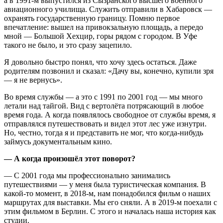
а в 1991‑м выпустился из Сызранского высшего военного
авиационного училища. Служить отправили в Хабаровск —
охранять государственную границу. Помню первое
впечатление: вышел на привокзальную площадь, а передо
мной — Большой Хехцир, горы рядом с городом. В Уфе
такого не было, и это сразу зацепило.
Я довольно быстро понял, что хочу здесь остаться. Даже
родителям позвонил и сказал: «Дачу вы, конечно, купили зря
— я не вернусь».
Во время службы — а это с 1991 по 2001 год — мы много
летали над тайгой. Вид с вертолёта потрясающий в любое
время года. А когда появлялось свободное от службы время, я
отправлялся путешествовать и видел этот лес уже изнутри.
Но, честно, тогда я и представить не мог, что когда‑нибудь
займусь документальным кино.
— А когда произошёл этот поворот?
— С 2001 года мы профессионально занимались
путешествиями — у меня была туристическая компания. В
какой‑то момент, в 2018‑м, нам понадобился фильм о наших
маршрутах для выставки. Мы его сняли. А в 2019‑м поехали с
этим фильмом в Берлин. С этого и началась наша история как
студии.