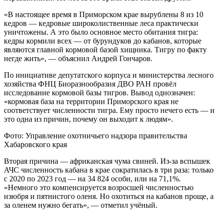
«В настоящее время в Приморском крае вырублены 8 из 10
кедров — кедровые широколиственные леса практически
уничтожены. А это было основное место обитания тигра:
кедры кормили всех — от бурундуков до кабанов, которые
являются главной кормовой базой хищника. Тигру по факту
негде жить», — объяснил Андрей Гончаров.
По инициативе депутатского корпуса и министерства лесного
хозяйства ФНЦ Биоразнообразия ДВО РАН провёл
исследование кормовой базы тигров. Вывод однозначен:
«кормовая база на территории Приморского края не
соответствует численности тигра. Ему просто нечего есть — и
это одна из причин, почему он выходит к людям».
Фото: Управление охотничьего надзора правительства
Хабаровского края
Вторая причина — африканская чума свиней. Из-за вспышек
АЧС численность кабана в крае сократилась в три раза: только
с 2020 по 2023 год — на 34 824 особи, или на 71,1%.
«Немного это компенсируется возросшей численностью
изюбря и пятнистого оленя. Но охотиться на кабанов проще, а
за оленем нужно бегать», — отметил учёный.