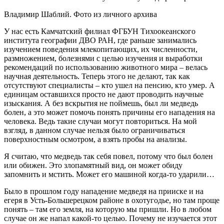
Владимир Шаблий. Фото из личного архива
У нас есть Камчатский филиал ФГБУН Тихоокеанского
института географии ДВО РАН, где раньше занимались
изучением поведения млекопитающих, их численности,
размножением, болезнями с целью изучения и выработки
рекомендаций по использованию животного мира – велась
научная деятельность. Теперь этого не делают, так как
отсутствуют специалисты – кто ушел на пенсию, кто умер. А
единицам оставшихся просто не дают проводить научные
изыскания. А без вскрытия не поймешь, был ли медведь
болен, а это может помочь понять причины его нападения на
человека. Ведь такие случаи могут повториться. На мой
взгляд, в данном случае нельзя было ограничиваться
поверхностным осмотром, а взять пробы на анализы.
Я считаю, что медведь так себя повел, потому что был болен
или обижен. Это злопамятный вид, он может обиду
запомнить и мстить. Может его машиной когда-то ударили…
Было в прошлом году нападение медведя на прииске и на
егеря в Усть-Большерецком районе в охотугодье, но там проще
понять – там его земля, на которую мы пришли. Но в любом
случае он же напал какой-то целью. Почему не изучается этот