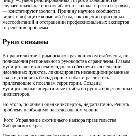
пищу. «Судьба релоцированных тигров в большинстве
случаев плачевна: они погибают от голода, стресса и травм»,
— констатируют зоологи. Причину научное сообщество
видит в дефиците кормовой базы, сокращении пригодных
местообитаний и отстранении профессиональных экспертов
от решения проблемы.
Руки связаны
В правительстве Приморского края вопросом озабочены, но
полномочия регионального руководства ограничены. Главам
муниципалитетов рекомендовано обеспечить освещение
населённых пунктов, ликвидировать несанкционированные
свалки, отловить безнадзорных собак и расчистить
прилегающие к посёлкам территории. Созданы
муниципальные оперативные штабы и группы общественных
инспекторов.
Но этого, по общей оценке экспертов, недостаточно. Решать
проблему необходимо на федеральном уровне.
Фото: Управление охотничьего надзора правительства
Хабаровского края
Начать следует с переучёта популяции — он не проводился