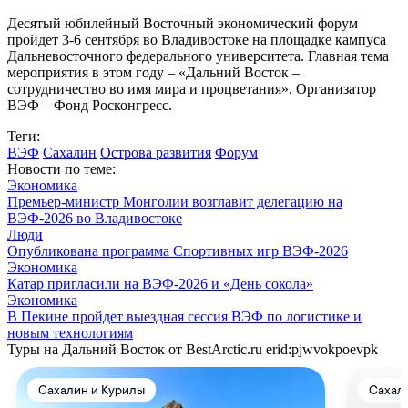
Десятый юбилейный Восточный экономический форум
пройдет 3-6 сентября во Владивостоке на площадке кампуса
Дальневосточного федерального университета. Главная тема
мероприятия в этом году – «Дальний Восток –
сотрудничество во имя мира и процветания». Организатор
ВЭФ – Фонд Росконгресс.
Теги:
ВЭФ
Сахалин
Острова развития
Форум
Новости по теме:
Экономика
Премьер-министр Монголии возглавит делегацию на
ВЭФ‑2026 во Владивостоке
Люди
Опубликована программа Спортивных игр ВЭФ-2026
Экономика
Катар пригласили на ВЭФ-2026 и «День сокола»
Экономика
В Пекине пройдет выездная сессия ВЭФ по логистике и
новым технологиям
Туры на Дальний Восток от BestArctic.ru
erid:pjwvokpoevpk