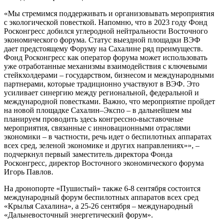
«Мы стремимся поддерживать и организовывать мероприятия
с экологической повесткой. Напомню, что в 2023 году Фонд
Росконгресс добился углеродной нейтральности Восточного
экономического форума. Статус выездной площадки ВЭФ
дает предстоящему Форуму на Сахалине ряд преимуществ.
Фонд Росконгресс как оператор форума может использовать
уже отработанные механизмы взаимодействия с ключевыми
стейкхолдерами – государством, бизнесом и международными
партнерами, которые традиционно участвуют в ВЭФ. Это
усиливает синергию между региональной, федеральной и
международной повестками. Важно, что мероприятие пройдет
на новой площадке Сахалин–Экспо – в дальнейшем мы
планируем проводить здесь конгрессно-выставочные
мероприятия, связанные с инновационными отраслями
экономики – в частности, речь идет о беспилотных аппаратах
всех сред, зеленой экономике и других направлениях»», –
подчеркнул первый заместитель директора Фонда
Росконгресс, директор Восточного экономического форума
Игорь Павлов.
На дронопорте «Пушистый» также 6-8 сентября состоится
международный форум беспилотных аппаратов всех сред
«Крылья Сахалина», а 25-26 сентября – международный
«Дальневосточный энергетический форум».