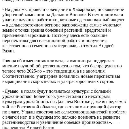
«На днях мы провели совещание в Хабаровске, посвященное
уборочной компании на Дальнем Востоке. В нем принимали
участие научные работники, которые сделали важный акцент
– в дальневосточном регионе расположены самые «чистые»
земли с точки зрения болезней растений, вредителей и
применения агрохимии. Поэтому здесь есть большие
перспективы для селекционной работы и получения
качественного семенного материала», - отметил Андрей
Разин.
Говоря об изменениях климата, замминистра поддержал
мнение научной общественности о том, что беспрецедентно
теплое лото 2025-го – это тенденция, а не аномалия.
Соответственно, у аграриев появились новые перспективы
выращивания скороспелых и ультраскороспелых сортов.
«Думаю, в полях будут появляться культуры с большей
урожайностью. Более того, уже сегодня по некоторым
культурам урожайность на Дальнем Востоке даже выше, чем в
той же Ростовской области, где есть лимитирующий фактор
по влаге. У дальневосточных сельхозпроизводителей проблем
с влагой нет, и в будущем это должно повлиять на развитие
растениеводства и увеличение объемов производства», —
подчеркнул Андрей Разин.