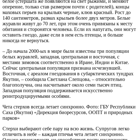
белое (стершата же появляются на свет рыжими, и меняют
оперение, только став размером почти с родителей), концы
маховых перьев на крыльях черные, клюв красный. Рост до
140 сантиметров, размах крыльев более двух метров. Белые
журавли живут до 70 лет, при этом очень привязаны к месту
обитания и сторонятся человека. Если их напугать, они могут
оставить гнездо, даже если в нем есть птенцы, и больше
никогда не вернуться.
– До начала 2000-ых в мире были известны три популяции
белых журавлей, западная, центральная и восточная, с
местами зимовок соответственно в Иране, Индии и Китае.
Сейчас центральная популяция признана исчезнувшей.
Восточная, с ареалом гнездования в субарктических тундрах
Якутии, – сообщила Светлана Слепцова, – относительно
благополучна, она насчитывает около семи тысяч птиц.
Западная популяция поддерживается искусственно
реинтродуцируемыми особями.
Чета стерхов всегда летает синхронно. Фото: ГБУ Республики
Саха (Якутия) «Дирекция биоресурсов, ООПТ и природных
парков»
Стерхи выбирают себе пару на всю жизнь. Супругов легко
отличить в небе – каждая птичья чета летает синхронно.
Однако моногамность не способствует росту численности