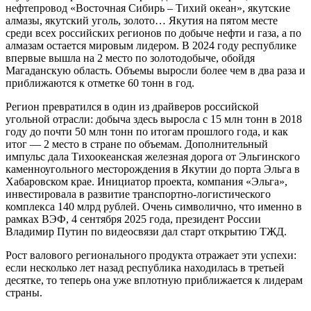
нефтепровод «Восточная Сибирь – Тихий океан», якутские
алмазы, якутский уголь, золото… Якутия на пятом месте
среди всех российских регионов по добыче нефти и газа, а по
алмазам остается мировым лидером. В 2024 году республике
впервые вышла на 2 место по золотодобыче, обойдя
Магаданскую область. Объемы выросли более чем в два раза и
приближаются к отметке 60 тонн в год.
Регион превратился в один из драйверов российской
угольной отрасли: добыча здесь выросла с 15 млн тонн в 2018
году до почти 50 млн тонн по итогам прошлого года, и как
итог — 2 место в стране по объемам. Дополнительный
импульс дала Тихоокеанская железная дорога от Эльгинского
каменноугольного месторождения в Якутии до порта Эльга в
Хабаровском крае. Инициатор проекта, компания «Эльга»,
инвестировала в развитие транспортно-логистического
комплекса 140 млрд рублей. Очень символично, что именно в
рамках ВЭФ, 4 сентября 2025 года, президент России
Владимир Путин по видеосвязи дал старт открытию ТЖД.
Рост валового регионального продукта отражает эти успехи:
если несколько лет назад республика находилась в третьей
десятке, то теперь она уже вплотную приближается к лидерам
страны.