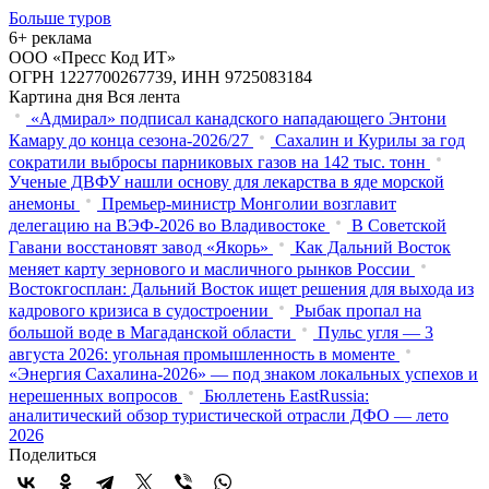
Больше туров
6+ реклама
ООО «Пресс Код ИТ»
ОГРН 1227700267739, ИНН 9725083184
Картина дня
Вся лента
«Адмирал» подписал канадского нападающего Энтони
Камару до конца сезона-2026/27
Сахалин и Курилы за год
сократили выбросы парниковых газов на 142 тыс. тонн
Ученые ДВФУ нашли основу для лекарства в яде морской
анемоны
Премьер-министр Монголии возглавит
делегацию на ВЭФ‑2026 во Владивостоке
В Советской
Гавани восстановят завод «Якорь»
Как Дальний Восток
меняет карту зернового и масличного рынков России
Востокгосплан: Дальний Восток ищет решения для выхода из
кадрового кризиса в судостроении
Рыбак пропал на
большой воде в Магаданской области
Пульс угля — 3
августа 2026: угольная промышленность в моменте
«Энергия Сахалина-2026» — под знаком локальных успехов и
нерешенных вопросов
Бюллетень EastRussia:
аналитический обзор туристической отрасли ДФО — лето
2026
Поделиться