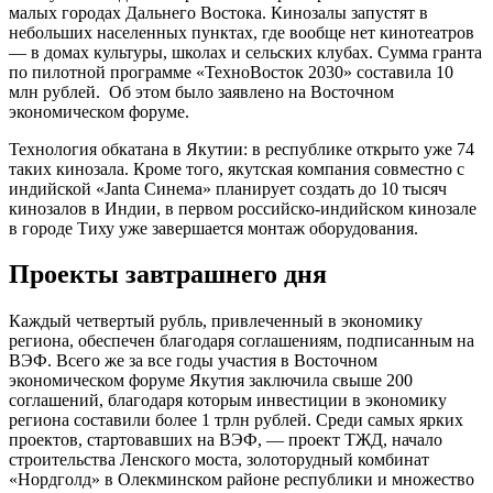
малых городах Дальнего Востока. Кинозалы запустят в
небольших населенных пунктах, где вообще нет кинотеатров
— в домах культуры, школах и сельских клубах. Сумма гранта
по пилотной программе «ТехноВосток 2030» составила 10
млн рублей. Об этом было заявлено на Восточном
экономическом форуме.
Технология обкатана в Якутии: в республике открыто уже 74
таких кинозала. Кроме того, якутская компания совместно с
индийской «Janta Синема» планирует создать до 10 тысяч
кинозалов в Индии, в первом российско-индийском кинозале
в городе Тиху уже завершается монтаж оборудования.
Проекты завтрашнего дня
Каждый четвертый рубль, привлеченный в экономику
региона, обеспечен благодаря соглашениям, подписанным на
ВЭФ. Всего же за все годы участия в Восточном
экономическом форуме Якутия заключила свыше 200
соглашений, благодаря которым инвестиции в экономику
региона составили более 1 трлн рублей. Среди самых ярких
проектов, стартовавших на ВЭФ, — проект ТЖД, начало
строительства Ленского моста, золоторудный комбинат
«Нордголд» в Олекминском районе республики и множество