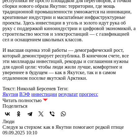
республики не просто площадкой для переговоров, а точкой
сборки нового образа Якутии: территории, где мощь
традиционной промышленности умножается на инновации,
креативные индустрии и масштабные инфраструктурные
проекты. Здесь инвестиции в уголь и золото идут рука об
руку с поддержкой киноиндустрии и цифровой экономикой, а
строительство мостов и электростанций — с газификацией
сел и оснащением школьных классов.
И высшая оценка этой работы — демографический рост,
который демонстрирует республика. В конечном счете, все
эти миллиарды инвестиций, рекорды и соглашения нужны
для одной цели: чтобы люди жили лучше, комфортнее и
увереннее в будущем — как в Якутске, так и в самом
отдаленном поселке якутской Арктики.
Текст: Николай Берсенев
Теги:
Якутия
ВЭФ
инвестиции
результат
прогресс
Читать полностью
Поделиться
Люди
Следуя за стерхом: как в Якутии помогают редкой птице
09.09.2025 10:10