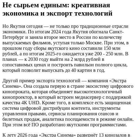
Не сырьем единым: креативная
экономика и экспорт технологий
Но Якутия сегодня — не только про традиционные отрасли
экономики. По итогам 2024 года Якутия обогнала Санкт-
Петербург и заняла второе место в России по количеству
выпускаемых фильмов, уступая только Москве. При этом, в
прошлом году сборы якутского кино составили 150 млн
рублей, а по итогам 2025-го ожидается уже 200 - 250 млн. В
планах — к 2030 году выйти на 2 млрд рублей в
сопоставимых ценах и построить павильон полного цикла,
который позволит выпускать до 40 картин в год.
Другой пример экспорта технологий — компания «Экстра
Синема». Она создала первую в стране экосистему цифрового
кинопроката, которая объединяет высокотехнологичный
кинопроектор, в который встроен медиасервер с поддержкой
качества 4К UHD. Кроме того, в комплексе есть защищенная
система цифровой дистрибуции контента, инструменты
управления правами, сервисы планирования сеансов и
билетных продаж, аналитика посещаемости в режиме онлайн.
При этом всё ПО разработано якутскими программистами.
К лету 2026 года «Экстра Синема» развернёт 13 кинозалов в