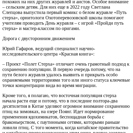
похожих на них других журавлей и аистов. Особое внимание
– сельским детям. Для них еще в 2022 году Светлана
Слепцова выпустила первый комикс о белом журавле «Путь
стерха», орнитологи Охотоперевозовской школы помогают
учителям проводить День журавля – с игрой «Пройди путь
стерха» и мастер-классом по оригами.
Дорога с двусторонним движением
Юрий Гафаров, ведущий специалист научно-
исследовательского центра «Красная книга»:
– Проект «Полет Стерха» отличает очень грамотный подход к
сохранению популяции. В первую очередь потому, что на
пути белого журавля удалось выявить и прикрыть особо
охраняемыми территориями того или иного статуса ключевые
точки концентрации вида во время миграции.
Кроме того, я полагаю, что восточная популяция стерха
начала расти еще и потому, что в последние полтора-два
десятилетия в Китае уделяют огромное внимание сохранению
птиц на зимовках, на озере Поянг. Идет нормирование
применения ядохимикатов, беспощадная борьба с
браконьерством, с паутинными сетями, которыми раньше
ловили птиц. С того момента, когда китайское правительство
и китайские природоохранники этим очень плотно занялись,