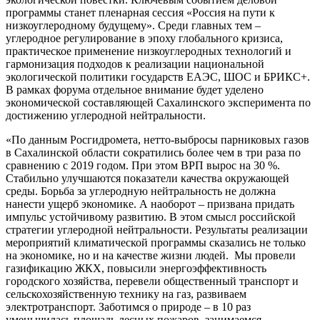
программы станет пленарная сессия «Россия на пути к
низкоуглеродному будущему». Среди главных тем –
углеродное регулирование в эпоху глобального кризиса,
практическое применение низкоуглеродных технологий и
гармонизация подходов к реализации национальной
экологической политики государств ЕАЭС, ШОС и БРИКС+.
В рамках форума отдельное внимание будет уделено
экономической составляющей Сахалинского эксперимента по
достижению углеродной нейтральности.
«По данным Росгидромета, нетто-выбросы парниковых газов
в Сахалинской области сократились более чем в три раза по
сравнению с 2019 годом. При этом ВРП вырос на 30 %.
Стабильно улучшаются показатели качества окружающей
среды. Борьба за углеродную нейтральность не должна
нанести ущерб экономике. А наоборот – призвана придать
импульс устойчивому развитию. В этом смысл российской
стратегии углеродной нейтральности. Результаты реализации
мероприятий климатической программы сказались не только
на экономике, но и на качестве жизни людей. Мы провели
газификацию ЖКХ, повысили энергоэффективность
городского хозяйства, перевели общественный транспорт и
сельскохозяйственную технику на газ, развиваем
электротранспорт. Заботимся о природе – в 10 раз
уменьшилась площадь лесных пожаров, занимаемся