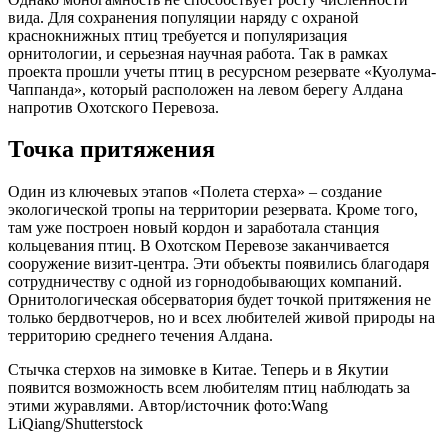
вида. Для сохранения популяции наряду с охраной
краснокнижных птиц требуется и популяризация
орнитологии, и серьезная научная работа. Так в рамках
проекта прошли учеты птиц в ресурсном резервате «Куолума-
Чаппанда», который расположен на левом берегу Алдана
напротив Охотского Перевоза.
Точка притяжения
Один из ключевых этапов «Полета стерха» – создание
экологической тропы на территории резервата. Кроме того,
там уже построен новый кордон и заработала станция
кольцевания птиц. В Охотском Перевозе заканчивается
сооружение визит-центра. Эти объекты появились благодаря
сотрудничеству с одной из горнодобывающих компаний.
Орнитологическая обсерватория будет точкой притяжения не
только бердвотчеров, но и всех любителей живой природы на
территорию среднего течения Алдана.
Стычка стерхов на зимовке в Китае. Теперь и в Якутии
появится возможность всем любителям птиц наблюдать за
этими журавлями. Автор/источник фото:Wang
LiQiang/Shutterstock