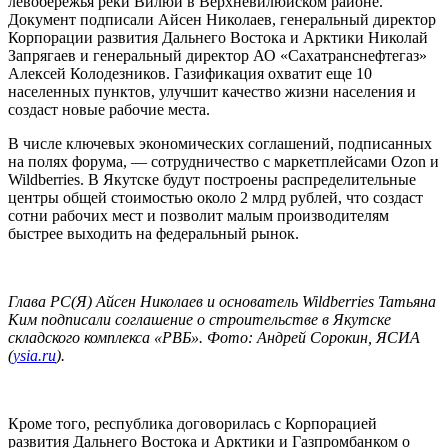
левобережья реки Вилюй в Верхневилюйском районе.
Документ подписали Айсен Николаев, генеральный директор
Корпорации развития Дальнего Востока и Арктики Николай
Запрягаев и генеральный директор АО «Сахатранснефтегаз»
Алексей Колодезников. Газификация охватит еще 10
населенных пунктов, улучшит качество жизни населения и
создаст новые рабочие места.
В числе ключевых экономических соглашений, подписанных
на полях форума, — сотрудничество с маркетплейсами Ozon и
Wildberries. В Якутске будут построены распределительные
центры общей стоимостью около 2 млрд рублей, что создаст
сотни рабочих мест и позволит малым производителям
быстрее выходить на федеральный рынок.
Глава РС(Я) Айсен Николаев и основатель Wildberries Татьяна
Ким подписали соглашение о строительстве в Якутске
складского комплекса «РВБ». Фото: Андрей Сорокин, ЯСИА
(
ysia.ru
).
Кроме того, республика договорилась с Корпорацией
развития Дальнего Востока и Арктики и Газпромбанком о