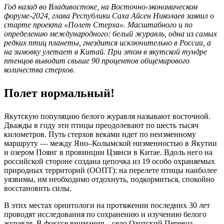
Год назад во Владивостоке, на Восточно-экономическом
форуме-2024, глава Республики Саха Айсен Николаев заявил о
старте проекта «Полет Стерха». Масштабного и по
определению международного: белый журавль, одна из самых
редких птиц планеты, гнездится исключительно в России, а
на зимовку улетает в Китай. При этом в якутской тундре
птенцов выводит свыше 90 процентов общемирового
количества стерхов.
Полет нормальный!
Якутскую популяцию белого журавля называют восточной.
Дважды в году эти птицы преодолевают по шесть тысяч
километров. Путь стерхов веками идет по неизменному
маршруту — между Яно–Колымской низменностью в Якутии
и озером Поянг в провинции Цзянси в Китае. Вдоль него на
российской стороне создана цепочка из 19 особо охраняемых
природных территорий (ООПТ): на перелете птицы наиболее
уязвимы, им необходимо отдохнуть, подкормиться, спокойно
восстановить силы.
В этих местах орнитологи на протяжении последних 30 лет
проводят исследования по сохранению и изучению белого
журавля. В фокусе внимания – село Охотский Перевоз