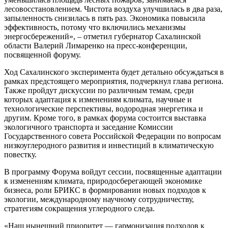
лесовосстановлением. Чистота воздуха улучшилась в два раза,
запыленность снизилась в пять раз. Экономика повысила
эффективность, потому что включились механизмы
энергосбережений», – отметил губернатор Сахалинской
области Валерий Лимаренко на пресс-конференции,
посвященной форуму.
Ход Сахалинского эксперимента будет детально обсуждаться в
рамках предстоящего мероприятия, подчеркнул глава региона.
Также пройдут дискуссии по различным темам, среди
которых адаптация к изменениям климата, научные и
технологические перспективы, водородная энергетика и
другим. Кроме того, в рамках форума состоится выставка
экологичного транспорта и заседание Комиссии
Государственного совета Российской Федерации по вопросам
низкоуглеродного развития и инвестиций в климатическую
повестку.
В программу Форума войдут сессии, посвященные адаптации
к изменениям климата, природосберегающей экономике
бизнеса, роли БРИКС в формировании новых подходов к
экологии, международному научному сотрудничеству,
стратегиям сокращения углеродного следа.
«Наш нынешний приоритет — гармонизация подходов к