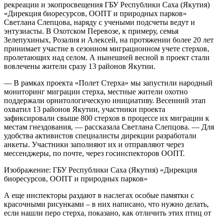
рекреации и экопросвещения ГБУ Республики Саха (Якутия)
«Дирекция биоресурсов, ООПТ и природных парков»
Светлана Слепцова, наряду с учеными подсчеты ведут и
энтузиасты. В Охотском Перевозе, к примеру, семья
Зелепухиных, Розалия и Алексей, на протяжении более 20 лет
принимает участие в сезонном миграционном учете стерхов,
пролетающих над селом. А нынешней весной в проект стали
вовлечены жители сразу 13 районов Якутии.
— В рамках проекта «Полет Стерха» мы запустили народный
мониторинг миграции стерха, местные жители охотно
поддержали орнитологическую инициативу. Весенний этап
охватил 13 районов Якутии, участники проекта
зафиксировали свыше 800 стерхов в процессе их миграции к
местам гнездования, — рассказала Светлана Слепцова. — Для
удобства активистов специалисты дирекции разработали
анкеты. Участники заполняют их и отправляют через
мессенджеры, по почте, через госинспекторов ООПТ.
Изображение: ГБУ Республики Саха (Якутия) «Дирекция
биоресурсов, ООПТ и природных парков»
А еще инспекторы раздают в наслегах особые памятки с
красочными рисунками – в них написано, что нужно делать,
если нашли перо стерха, показано, как отличить этих птиц от