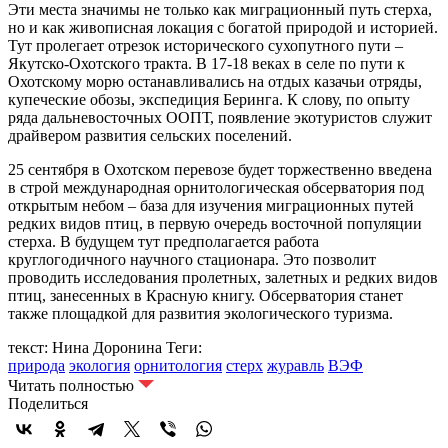
Эти места значимы не только как миграционный путь стерха,
но и как живописная локация с богатой природой и историей.
Тут пролегает отрезок исторического сухопутного пути –
Якутско-Охотского тракта. В 17-18 веках в селе по пути к
Охотскому морю останавливались на отдых казачьи отряды,
купеческие обозы, экспедиция Беринга. К слову, по опыту
ряда дальневосточных ООПТ, появление экотуристов служит
драйвером развития сельских поселений.
25 сентября в Охотском перевозе будет торжественно введена
в строй международная орнитологическая обсерватория под
открытым небом – база для изучения миграционных путей
редких видов птиц, в первую очередь восточной популяции
стерха. В будущем тут предполагается работа
круглогодичного научного стационара. Это позволит
проводить исследования пролетных, залетных и редких видов
птиц, занесенных в Красную книгу. Обсерватория станет
также площадкой для развития экологического туризма.
текст: Нина Доронина
Теги:
природа
экология
орнитология
стерх
журавль
ВЭФ
Читать полностью
Поделиться