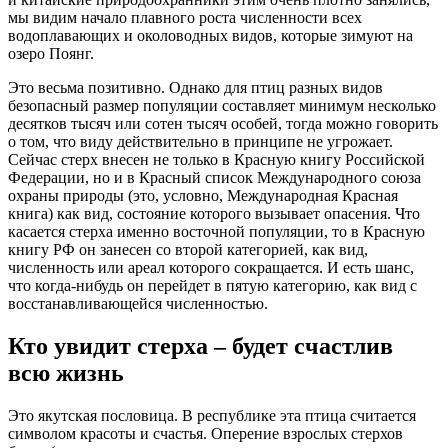
мы видим начало плавного роста численности всех
водоплавающих и околоводных видов, которые зимуют на
озеро Поянг.
Это весьма позитивно. Однако для птиц разных видов
безопасный размер популяции составляет минимум несколько
десятков тысяч или сотен тысяч особей, тогда можно говорить
о том, что виду действительно в принципе не угрожает.
Сейчас стерх внесен не только в Красную книгу Российской
Федерации, но и в Красный список Международного союза
охраны природы (это, условно, Международная Красная
книга) как вид, состояние которого вызывает опасения. Что
касается стерха именно восточной популяции, то в Красную
книгу РФ он занесен со второй категорией, как вид,
численность или ареал которого сокращается. И есть шанс,
что когда-нибудь он перейдет в пятую категорию, как вид с
восстанавливающейся численностью.
Кто увидит стерха – будет счастлив
всю жизнь
Это якутская пословица. В республике эта птица считается
символом красоты и счастья. Оперение взрослых стерхов