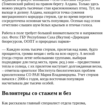
(Томпонский район) на правом берегу Алдана. Только здесь
можно увидеть тысячные стаи краснокнижных птиц. Тут, на
выходе в долину Алдана, находится точка сужения
миграционного коридора стерхов, где во время перелета
сосредоточена основная часть популяции. Осенью над селом
отчетливо слышен шум белых крыльев и птичьи голоса.
Работа в поле требует большой внимательности и напряжения
сил. Фото: ГБУ Республики Саха (Якутия) «Дирекция
биоресурсов, ООПТ и природных парков»
— Каждую осень тысячи стерхов, пролетая над нами, будто
прощаются, громко вещая с неба на всю округу. А весной
(тогда стерхи летят небольшими группами, выбирая
подходящие для гнезд места, прим. ред.) они – предвестники
тепла и солнца, с их прилетом наступает долгожданная весна,
– отметила орнитолог Института биологических проблем
криолитозоны СО РАН Мария Владимирцева. Учет стерхов
начался с 2000-х годов, когда восточная популяция
насчитывала две тысячи особей.
Волонтеры со стажем и без
Как рассказала главный специалист отдела туризма,