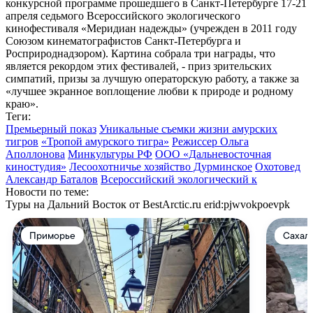
конкурсной программе прошедшего в Санкт-Петербурге 17-21
апреля седьмого Всероссийского экологического
кинофестиваля «Меридиан надежды» (учрежден в 2011 году
Союзом кинематографистов Санкт-Петербурга и
Росприроднадзором). Картина собрала три награды, что
является рекордом этих фестивалей, - приз зрительских
симпатий, призы за лучшую операторскую работу, а также за
«лучшее экранное воплощение любви к природе и родному
краю».
Теги:
Премьерный показ
Уникальные съемки жизни амурских
тигров
«Тропой амурского тигра»
Режиссер Ольга
Аполлонова
Минкультуры РФ
ООО «Дальневосточная
киностудия»
Лесоохотничье хозяйство Дурминское
Охотовед
Александр Баталов
Всероссийский экологический к
Новости по теме:
Туры на Дальний Восток от BestArctic.ru
erid:pjwvokpoevpk