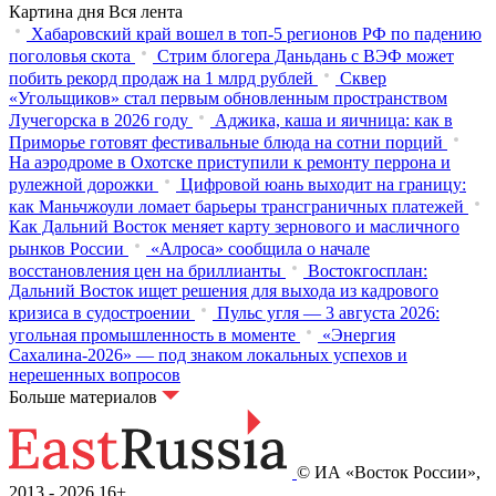
Картина дня
Вся лента
Хабаровский край вошел в топ-5 регионов РФ по падению
поголовья скота
Стрим блогера Даньдань с ВЭФ может
побить рекорд продаж на 1 млрд рублей
Сквер
«Угольщиков» стал первым обновленным пространством
Лучегорска в 2026 году
Аджика, каша и яичница: как в
Приморье готовят фестивальные блюда на сотни порций
На аэродроме в Охотске приступили к ремонту перрона и
рулежной дорожки
Цифровой юань выходит на границу:
как Маньчжоули ломает барьеры трансграничных платежей
Как Дальний Восток меняет карту зернового и масличного
рынков России
«Алроса» сообщила о начале
восстановления цен на бриллианты
Востокгосплан:
Дальний Восток ищет решения для выхода из кадрового
кризиса в судостроении
Пульс угля — 3 августа 2026:
угольная промышленность в моменте
«Энергия
Сахалина-2026» — под знаком локальных успехов и
нерешенных вопросов
Больше материалов
© ИА «Восток России»,
2013 - 2026
16+