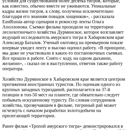
условия для существования более десятка тигров, которые,
как известно, обычно вместе не уживаются. Уникальные
кадры жизни тигров, к слову, получены исключительно
благодаря его знаниям повадок хищников», - рассказала
EastRussia автор сценария и режиссер ленты Ольга
Аполлонова. Съемки фильма проходили на территории
лесоохотничьего хозяйства Дурминское, которое возглавляет
ведущий исследователь амурского тигра в Хабаровском крае
Александр Баталов. Ученый охотовед на премьерном показе
впервые увидел ленту и высоко оценил работу. «В принципе,
мы даже не участвовали в каких-то постановочных съемках.
Все прошло в работе. Снято с ходу, на одном дыхании,
желании», - сказал он в выступлении, отметив также работу
оператора.
Хозяйство Дурминское в Хабаровском крае является центром
притяжения иностранных туристов. По оценкам одного из
крупных западных туризданий, располагается на 37-й
позиции в топ-50 мест на планете, где обязательно следует
побывать искушенному туристу. По словам сотрудников
хозяйства, прозвучавшим в фильме, тигриный рай может
исчезнуть с началом разработки золотодобычи на
прилегающей территории.
Ранее фильм «Тропой амурского тигра» демонстрировался в