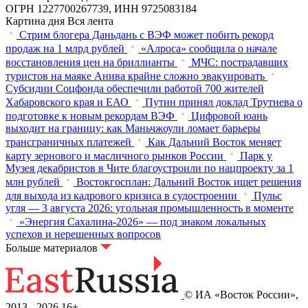
ОГРН 1227700267739, ИНН 9725083184
Картина дня
Вся лента
Стрим блогера Даньдань с ВЭФ может побить рекорд
продаж на 1 млрд рублей
«Алроса» сообщила о начале
восстановления цен на бриллианты
МЧС: пострадавших
туристов на маяке Анива крайне сложно эвакуировать
Субсидии Соцфонда обеспечили работой 700 жителей
Хабаровского края и ЕАО
Путин принял доклад Трутнева о
подготовке к новым рекордам ВЭФ
Цифровой юань
выходит на границу: как Маньчжоули ломает барьеры
трансграничных платежей
Как Дальний Восток меняет
карту зернового и масличного рынков России
Парк у
Музея декабристов в Чите благоустроили по нацпроекту за 1
млн рублей
Востокгосплан: Дальний Восток ищет решения
для выхода из кадрового кризиса в судостроении
Пульс
угля — 3 августа 2026: угольная промышленность в моменте
«Энергия Сахалина-2026» — под знаком локальных
успехов и нерешенных вопросов
Больше материалов
© ИА «Восток России»,
2013 - 2026
16+