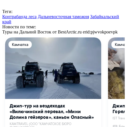
Теги:
Контрабанда леса
Дальневосточная таможня
Забайкальский
край
Новости по теме:
Туры на Дальний Восток от BestArctic.ru
erid:pjwvokpoevpk