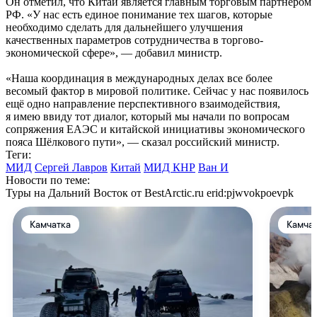
Он отметил, что Китай является главным торговым партнёром
РФ. «У нас есть единое понимание тех шагов, которые
необходимо сделать для дальнейшего улучшения
качественных параметров сотрудничества в торгово-
экономической сфере», — добавил министр.
«Наша координация в международных делах все более
весомый фактор в мировой политике. Сейчас у нас появилось
ещё одно направление перспективного взаимодействия,
я имею ввиду тот диалог, который мы начали по вопросам
сопряжения ЕАЭС и китайской инициативы экономического
пояса Шёлкового пути», — сказал российский министр.
Теги:
МИД
Сергей Лавров
Китай
МИД КНР
Ван И
Новости по теме:
Туры на Дальний Восток от BestArctic.ru
erid:pjwvokpoevpk