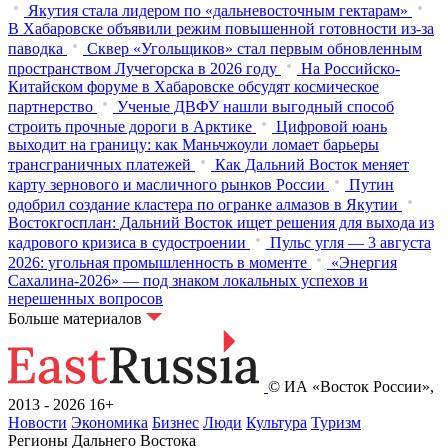
Якутия стала лидером по «дальневосточным гектарам»
В Хабаровске объявили режим повышенной готовности из‑за
паводка
Сквер «Угольщиков» стал первым обновленным
пространством Лучегорска в 2026 году
На Российско-
Китайском форуме в Хабаровске обсудят космическое
партнерство
Ученые ДВФУ нашли выгодный способ
строить прочные дороги в Арктике
Цифровой юань
выходит на границу: как Маньчжоули ломает барьеры
трансграничных платежей
Как Дальний Восток меняет
карту зернового и масличного рынков России
Путин
одобрил создание кластера по огранке алмазов в Якутии
Востокгосплан: Дальний Восток ищет решения для выхода из
кадрового кризиса в судостроении
Пульс угля — 3 августа
2026: угольная промышленность в моменте
«Энергия
Сахалина-2026» — под знаком локальных успехов и
нерешенных вопросов
Больше материалов
© ИА «Восток России»,
2013 - 2026
16+
Новости
Экономика
Бизнес
Люди
Культура
Туризм
Регионы Дальнего Востока