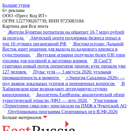
Больше туров
6+ реклама
ООО «Пресс Код ИТ»
ОГРН 1227700267739, ИНН 9725083184
Картина дня
Вся лента
Жители Бурятии потратили на общепит 16,7 млрд рублей
за полгода
Амурский центр поддержки бизнеса попал в
топ 10 лучших организаций РФ
Востокгосплан: Дальний
Восток ищет решения для выхода из кадрового кризиса в
судостроении
Якутские аграрии получили более 630 тонн
топлива для посевной и заготовки кормов
В СахГУ
стартовал новый поток операторов дронов: курс прошли уже
127 человек
Пульс угля — 3 августа 2026: угольная
промышленность в моменте
«Энергия Сахалина-2026» —
под знаком локальных успехов и нерешенных вопросов
В
Хабаровском крае возрождают легендарную студию
кинохроники
Бюллетень EastRussia: аналитический обзор
туристической отрасли ДФО — лето 2026
Участников
«Территории смыслов» пригласили на ПМЖ в Чукотский АО
Опубликована программа Спортивных игр ВЭФ-2026
Больше материалов