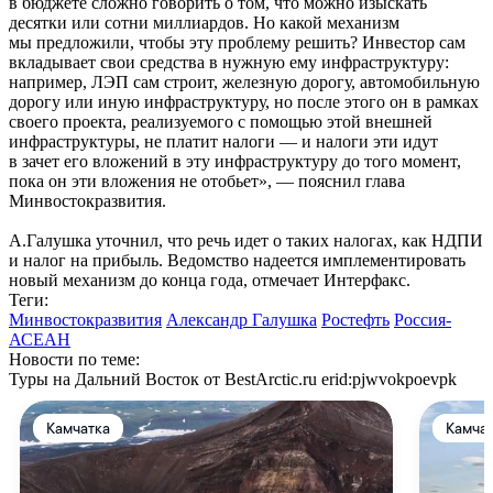
в бюджете сложно говорить о том, что можно изыскать
десятки или сотни миллиардов. Но какой механизм
мы предложили, чтобы эту проблему решить? Инвестор сам
вкладывает свои средства в нужную ему инфраструктуру:
например, ЛЭП сам строит, железную дорогу, автомобильную
дорогу или иную инфраструктуру, но после этого он в рамках
своего проекта, реализуемого с помощью этой внешней
инфраструктуры, не платит налоги — и налоги эти идут
в зачет его вложений в эту инфраструктуру до того момент,
пока он эти вложения не отобьет», — пояснил глава
Минвостокразвития.
А.Галушка уточнил, что речь идет о таких налогах, как НДПИ
и налог на прибыль. Ведомство надеется имплементировать
новый механизм до конца года, отмечает Интерфакс.
Теги:
Минвостокразвития
Александр Галушка
Ростефть
Россия-
АСЕАН
Новости по теме:
Туры на Дальний Восток от BestArctic.ru
erid:pjwvokpoevpk