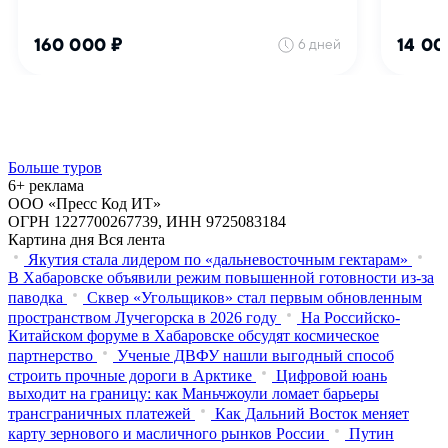
Больше туров
6+ реклама
ООО «Пресс Код ИТ»
ОГРН 1227700267739, ИНН 9725083184
Картина дня
Вся лента
Якутия стала лидером по «дальневосточным гектарам»
В Хабаровске объявили режим повышенной готовности из‑за
паводка
Сквер «Угольщиков» стал первым обновленным
пространством Лучегорска в 2026 году
На Российско-
Китайском форуме в Хабаровске обсудят космическое
партнерство
Ученые ДВФУ нашли выгодный способ
строить прочные дороги в Арктике
Цифровой юань
выходит на границу: как Маньчжоули ломает барьеры
трансграничных платежей
Как Дальний Восток меняет
карту зернового и масличного рынков России
Путин