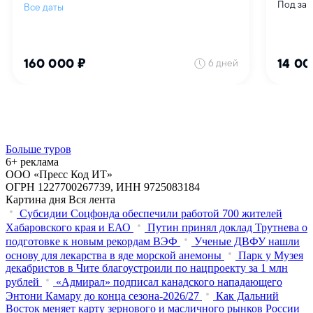
Больше туров
6+ реклама
ООО «Пресс Код ИТ»
ОГРН 1227700267739, ИНН 9725083184
Картина дня
Вся лента
Субсидии Соцфонда обеспечили работой 700 жителей
Хабаровского края и ЕАО
Путин принял доклад Трутнева о
подготовке к новым рекордам ВЭФ
Ученые ДВФУ нашли
основу для лекарства в яде морской анемоны
Парк у Музея
декабристов в Чите благоустроили по нацпроекту за 1 млн
рублей
«Адмирал» подписал канадского нападающего
Энтони Камару до конца сезона-2026/27
Как Дальний
Восток меняет карту зернового и масличного рынков России