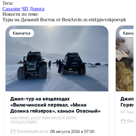
Теги:
Сахалин
ЧП
Дорога
Новости по теме:
Туры на Дальний Восток от BestArctic.ru
erid:pjwvokpoevpk