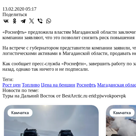
13.02.2020 05:17
Поделиться
«Роснефть» предложила властям Магаданской области заключи
компании заявляют, что это позволит снизить риск повышения
На встрече с губернатором представители компании заявили,
логистическими активами в Магаданской области, продавать 
Как сообщает пресс-служба «Роснефти», завершить работу по
назад, однако так ничего и не подписали.
Теги:
Рост цен
Топливо
Цена на бенщин
Роснефть
Магаданская обла
Новости по теме:
Туры на Дальний Восток от BestArctic.ru
erid:pjwvokpoevpk