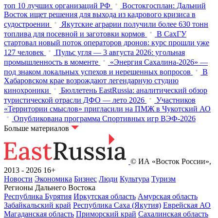
топ 10 лучших организаций РФ
Востокгосплан: Дальний
Восток ищет решения для выхода из кадрового кризиса в
судостроении
Якутские аграрии получили более 630 тонн
топлива для посевной и заготовки кормов
В СахГУ
стартовал новый поток операторов дронов: курс прошли уже
127 человек
Пульс угля — 3 августа 2026: угольная
промышленность в моменте
«Энергия Сахалина-2026» —
под знаком локальных успехов и нерешенных вопросов
В
Хабаровском крае возрождают легендарную студию
кинохроники
Бюллетень EastRussia: аналитический обзор
туристической отрасли ДФО — лето 2026
Участников
«Территории смыслов» пригласили на ПМЖ в Чукотский АО
Опубликована программа Спортивных игр ВЭФ-2026
Больше материалов
© ИА «Восток России»,
2013 - 2026
16+
Новости
Экономика
Бизнес
Люди
Культура
Туризм
Регионы Дальнего Востока
Республика Бурятия
Иркутская область
Амурская область
Забайкальский край
Республика Саха (Якутия)
Еврейская АО
Магаданская область
Приморский край
Сахалинская область