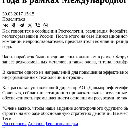
30.03.2017 15:15
Поделиться
Как говорится в сообщении Росгеологии, реализация Форсайта
геологоразведки в России. После этого на базе Инновационног
компаний-недропользователей, представители компаний-резид
года.
Часть наработок были представлены холдингом в рамках Форум
запасе редкоземельных металлов, а также олова, титана, вольф
В качестве одного из направлений для повышения эффективно
информационных технологий в отрасли.
Как рассказал управляющий директор АО «Дальморнефтегеофиз
Соловьев, сейчас инвестиционно привлекательные, изученные 
обеспеченность промышленности основными ресурсами не так
"Очень важно, чтобы наше видение долгосрочного будущего бы
строить на его базе обоснованную стратегию действий. В каче
Теги:
Росгеология
Арктика
Геологоразведка