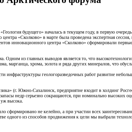
 «Геология будущего» началась в текущем году, в первую очере
о центра «Сколково» в марте была проведена экспертная сессия,
ентов инновационного центра «Сколково» сформировали первые 
а. Одним из главных выводов является то, что высокотехнологи
рама, марганца, хрома, золота и ряда других минералов, что обу
сти инфраструктуры геологоразведочных работ развитие небол
ика» (г. Южно-Сахалинск, предприятие входит в холдинг Росге
запасы недр серьезно сокращаются, при номинально высоких оц
 уж высока.
ло сформировано не келейно, а при участии всех заинтересован
стве одного из способов продвижения к цели мы выбрали техноло