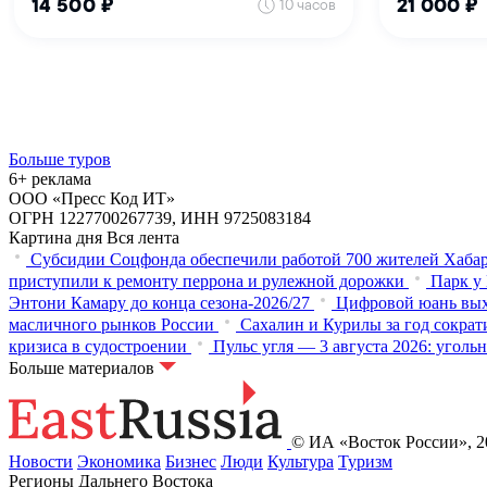
Больше туров
6+ реклама
ООО «Пресс Код ИТ»
ОГРН 1227700267739, ИНН 9725083184
Картина дня
Вся лента
Субсидии Соцфонда обеспечили работой 700 жителей Хабар
приступили к ремонту перрона и рулежной дорожки
Парк у 
Энтони Камару до конца сезона-2026/27
Цифровой юань вых
масличного рынков России
Сахалин и Курилы за год сократ
кризиса в судостроении
Пульс угля — 3 августа 2026: угол
Больше материалов
© ИА «Восток России», 20
Новости
Экономика
Бизнес
Люди
Культура
Туризм
Регионы Дальнего Востока