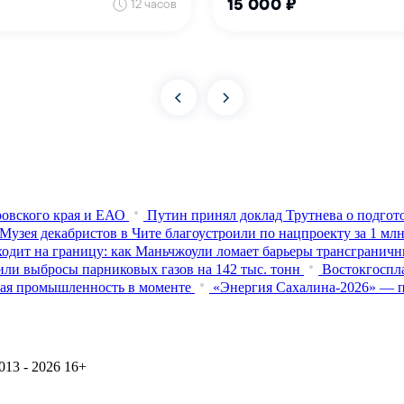
овского края и ЕАО
Путин принял доклад Трутнева о подго
Музея декабристов в Чите благоустроили по нацпроекту за 1 мл
одит на границу: как Маньчжоули ломает барьеры трансгранич
или выбросы парниковых газов на 142 тыс. тонн
Востокгоспла
ьная промышленность в моменте
«Энергия Сахалина-2026» — п
13 - 2026
16+