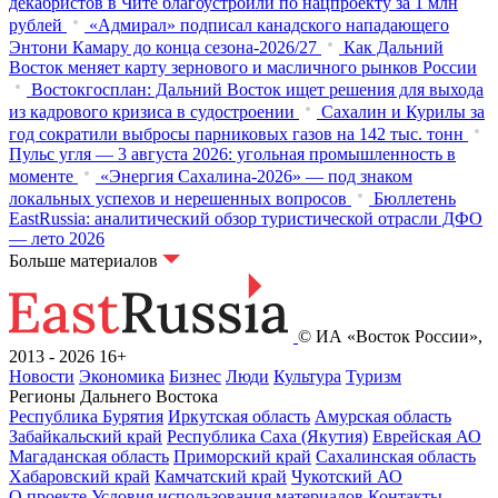
декабристов в Чите благоустроили по нацпроекту за 1 млн
рублей
«Адмирал» подписал канадского нападающего
Энтони Камару до конца сезона-2026/27
Как Дальний
Восток меняет карту зернового и масличного рынков России
Востокгосплан: Дальний Восток ищет решения для выхода
из кадрового кризиса в судостроении
Сахалин и Курилы за
год сократили выбросы парниковых газов на 142 тыс. тонн
Пульс угля — 3 августа 2026: угольная промышленность в
моменте
«Энергия Сахалина-2026» — под знаком
локальных успехов и нерешенных вопросов
Бюллетень
EastRussia: аналитический обзор туристической отрасли ДФО
— лето 2026
Больше материалов
© ИА «Восток России»,
2013 - 2026
16+
Новости
Экономика
Бизнес
Люди
Культура
Туризм
Регионы Дальнего Востока
Республика Бурятия
Иркутская область
Амурская область
Забайкальский край
Республика Саха (Якутия)
Еврейская АО
Магаданская область
Приморский край
Сахалинская область
Хабаровский край
Камчатский край
Чукотский АО
О проекте
Условия использования материалов
Контакты