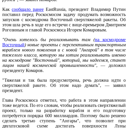
Как
сообщало ранее
EastRussia, президент Владимир Путин
поставил перед Роскосмосом задачу продумать возможность
запусков с космодрома Восточный сверхтяжелой ракеты. Об
этом шла речь в ходе его встречи с вице-премьером Дмитрием
Рогозиным и главой Роскосмоса Игорем Комаровым.
"Очень хотелось бы реализовывать там (
на космодроме
Восточный
) новые проекты с перспективным транспортным
кораблем нового поколения и с новой "Ангарой" в том числе
тяжелого класса, которую мы хотим реализовывать именно
на космодроме "Восточный", который, мы надеемся, станет
лицом нашей космической промышленности"
, — доложил
президенту Комаров.
"Тяжелая и так была предусмотрена, речь должна идти о
сверхтяжелой ракете. Об этом надо думать", — заявил
президент.
Глава Роскосмоса отметил, что работа в этом направлении
тоже ведется. По его словам, чтобы реализовать сверхтяжелый
проект, только на разработку корабля и его подготовку
потребуется порядка 600 миллиардов. Поэтому было решено
сделать третью ступень "Ангары", что позволит при
двухпусковой схеме достигать поверхности Луны