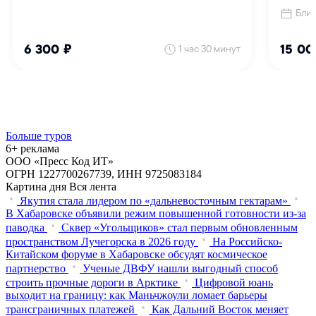
Больше туров
6+ реклама
ООО «Пресс Код ИТ»
ОГРН 1227700267739, ИНН 9725083184
Картина дня
Вся лента
Якутия стала лидером по «дальневосточным гектарам»
В Хабаровске объявили режим повышенной готовности из‑за
паводка
Сквер «Угольщиков» стал первым обновленным
пространством Лучегорска в 2026 году
На Российско-
Китайском форуме в Хабаровске обсудят космическое
партнерство
Ученые ДВФУ нашли выгодный способ
строить прочные дороги в Арктике
Цифровой юань
выходит на границу: как Маньчжоули ломает барьеры
трансграничных платежей
Как Дальний Восток меняет