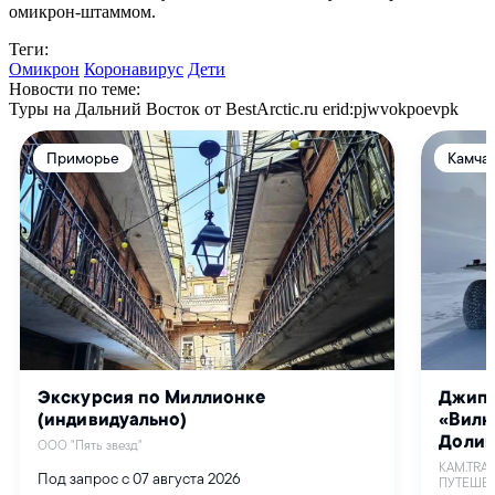
омикрон-штаммом.
Теги:
Омикрон
Коронавирус
Дети
Новости по теме:
Туры на Дальний Восток от BestArctic.ru
erid:pjwvokpoevpk