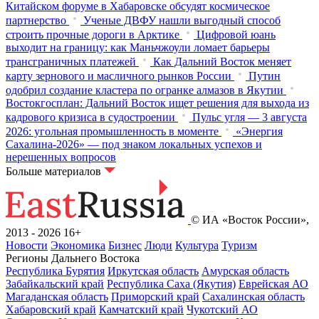
Китайском форуме в Хабаровске обсудят космическое
партнерство
Ученые ДВФУ нашли выгодный способ
строить прочные дороги в Арктике
Цифровой юань
выходит на границу: как Маньчжоули ломает барьеры
трансграничных платежей
Как Дальний Восток меняет
карту зернового и масличного рынков России
Путин
одобрил создание кластера по огранке алмазов в Якутии
Востокгосплан: Дальний Восток ищет решения для выхода из
кадрового кризиса в судостроении
Пульс угля — 3 августа
2026: угольная промышленность в моменте
«Энергия
Сахалина-2026» — под знаком локальных успехов и
нерешенных вопросов
Больше материалов
© ИА «Восток России»,
2013 - 2026
16+
Новости
Экономика
Бизнес
Люди
Культура
Туризм
Регионы Дальнего Востока
Республика Бурятия
Иркутская область
Амурская область
Забайкальский край
Республика Саха (Якутия)
Еврейская АО
Магаданская область
Приморский край
Сахалинская область
Хабаровский край
Камчатский край
Чукотский АО