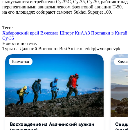
выпускаются истребители Су-35С, Су-35, Су-30, работают над
перспективными авиакомплексом фронтовой авиации Т-50,
на его площадях собирают самолет Sukhoi Superjet 100.
Теги:
Хабаровский край
Вячеслав Шпорт
КнААЗ
Поставки в Китай
Су-35
Новости по теме:
Туры на Дальний Восток от BestArctic.ru
erid:pjwvokpoevpk