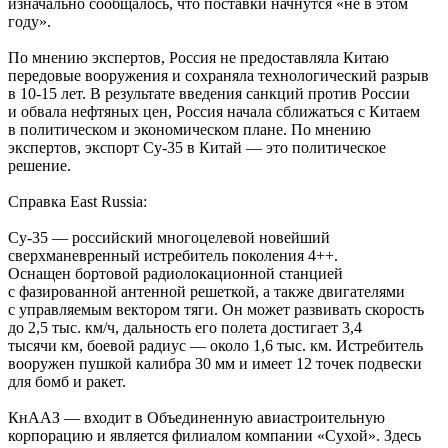
изначально сообщалось, что поставки начнутся «не в этом
году».
По мнению экспертов, Россия не предоставляла Китаю
передовые вооружения и сохраняла технологический разрыв
в
10-15 лет.
В результате введения санкций против России
и обвала нефтяных цен, Россия начала сближаться с Китаем
в политическом и экономическом плане. По мнению
экспертов, экспорт Су-35 в Китай — это политическое
решение.
Справка East Russia:
Су-35 — российский многоцелевой новейший
сверхманевренный истребитель поколения 4++.
Оснащен бортовой радиолокационной станцией
с фазированной антенной решеткой, а также двигателями
с управляемым вектором тяги. Он может развивать скорость
до 2,5 тыс. км/ч, дальность его полета достигает 3,4
тысячи км, боевой радиус — около 1,6 тыс. км. Истребитель
вооружен пушкой калибра 30 мм и имеет 12 точек подвески
для бомб и ракет.
КнААЗ — входит в Объединенную авиастроительную
корпорацию и является филиалом компании «Сухой». Здесь