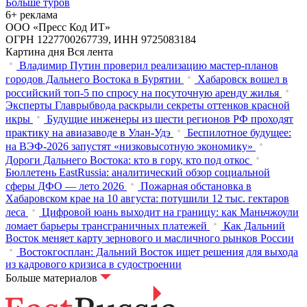
Больше туров
6+ реклама
ООО «Пресс Код ИТ»
ОГРН 1227700267739, ИНН 9725083184
Картина дня
Вся лента
Владимир Путин проверил реализацию мастер-планов
городов Дальнего Востока в Бурятии
Хабаровск вошел в
российский топ-5 по спросу на посуточную аренду жилья
Эксперты Главрыбвода раскрыли секреты оттенков красной
икры
Будущие инженеры из шести регионов РФ проходят
практику на авиазаводе в Улан-Удэ
Беспилотное будущее:
на ВЭФ-2026 запустят «низковысотную экономику»
Дороги Дальнего Востока: кто в гору, кто под откос
Бюллетень EastRussia: аналитический обзор социальной
сферы ДФО — лето 2026
Пожарная обстановка в
Хабаровском крае на 10 августа: потушили 12 тыс. гектаров
леса
Цифровой юань выходит на границу: как Маньчжоули
ломает барьеры трансграничных платежей
Как Дальний
Восток меняет карту зернового и масличного рынков России
Востокгосплан: Дальний Восток ищет решения для выхода
из кадрового кризиса в судостроении
Больше материалов