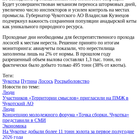
Будет усовершенствован механизм переноса штормовых дней,
увеличено число инспекторов и усилен контроль на местах
промысла. Губернатор Чукотского АО Владислав Кузнецов
подчеркнул важность сохранения популяции анадырской кеты
как уникального природного ресурса.
Проходные дни необходимы для беспрепятственного прохода
лососей к местам нереста. Решение принято по итогам
мониторинга: авиаучеты показали, что нерестилища
заполнены лишь на 2% от нормы. В прошлом году
разрешенный объем вылова составлял 1,3 тыс. тонн, но
фактически было добыто только 495 тонн (38% от квоты).
Теги:
Чукотка
Путина
Лосось
Росрыболовство
Новости по теме:
Люди
Участников «Территории смыслов» пригласили на ПМЖ в
Чукотский АО
Люди
Концепцию молодежного форума «Точка сборки. Чукотка»
представили в СМИ
Экономика
На Чукотке добыли более 11 тонн золота за первое полугодие
2026 года