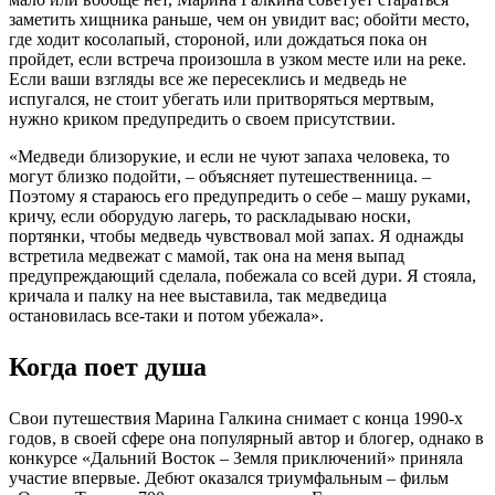
заметить хищника раньше, чем он увидит вас; обойти место,
где ходит косолапый, стороной, или дождаться пока он
пройдет, если встреча произошла в узком месте или на реке.
Если ваши взгляды все же пересеклись и медведь не
испугался, не стоит убегать или притворяться мертвым,
нужно криком предупредить о своем присутствии.
«Медведи близорукие, и если не чуют запаха человека, то
могут близко подойти, – объясняет путешественница. –
Поэтому я стараюсь его предупредить о себе – машу руками,
кричу, если оборудую лагерь, то раскладываю носки,
портянки, чтобы медведь чувствовал мой запах. Я однажды
встретила медвежат с мамой, так она на меня выпад
предупреждающий сделала, побежала со всей дури. Я стояла,
кричала и палку на нее выставила, так медведица
остановилась все-таки и потом убежала».
Когда поет душа
Свои путешествия Марина Галкина снимает с конца 1990-х
годов, в своей сфере она популярный автор и блогер, однако в
конкурсе «Дальний Восток – Земля приключений» приняла
участие впервые. Дебют оказался триумфальным – фильм