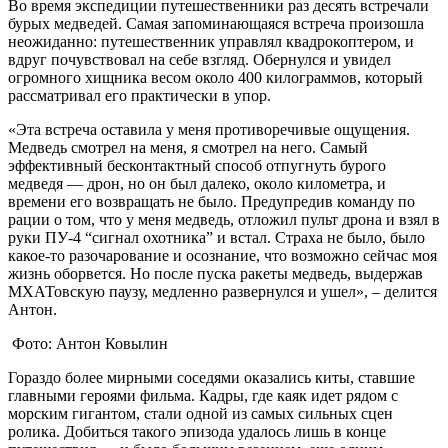
Во время экспедиции путешественники раз десять встречали
бурых медведей. Самая запоминающаяся встреча произошла
неожиданно: путешественник управлял квадрокоптером, и
вдруг почувствовал на себе взгляд. Обернулся и увидел
огромного хищника весом около 400 килограммов, который
рассматривал его практически в упор.
«Эта встреча оставила у меня противоречивые ощущения.
Медведь смотрел на меня, я смотрел на него. Самый
эффективный бесконтактный способ отпугнуть бурого
медведя — дрон, но он был далеко, около километра, и
времени его возвращать не было. Предупредив команду по
рации о том, что у меня медведь, отложил пульт дрона и взял в
руки ПУ-4 “сигнал охотника” и встал. Страха не было, было
какое-то разочарование и осознание, что возможно сейчас моя
жизнь оборвется. Но после пуска ракеты медведь, выдержав
МХАТовскую паузу, медленно развернулся и ушел», – делится
Антон.
Фото: Антон Ковылин
Гораздо более мирными соседями оказались киты, ставшие
главными героями фильма. Кадры, где каяк идет рядом с
морским гигантом, стали одной из самых сильных сцен
ролика. Добиться такого эпизода удалось лишь в конце