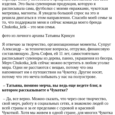
изделия. Это была сувенирная продукция, которую я
расписывала сама, футболки с моими евражками, чукотская
матрешка, магниты. Я увидела большой спрос на это и
решила двигаться в этом направлении. Спасибо моей семье за
то, что поддержали меня и сейчас команда моего бренда
Chukotka_krik – это моя семья.
фото из личного архива Татьяны Крикун
Я отвечаю за творчество, организационные моменты. Супруг
Александр – за технические вопросы, отгрузки, финансовую
составляющую. Дочь София, ей 11 лет, самостоятельно
расписывает сувениры из дерева, панно, украшения из бисера.
Мерч Chukotka_krik сейчас можно встретить в любом уголке
мира. Одни не расстаются с вещью, потому что она
напоминает им о путешествии на Чукотку. Другие носят,
потому что это мечта побывать у нас на полуострове.
– Татьяна, помимо мерча, вы ведь еще ведете блог, в
котором рассказываете о Чукотке?
– Да, все верно. Можно сказать, что через свое творчество,
свой мерч, работу в социальных сетях, я знакомлю людей со
всей страны и за ее пределами с суровой и красивой
Чукоткой. Хотя мы живем в одной стране, для многих Чукотка