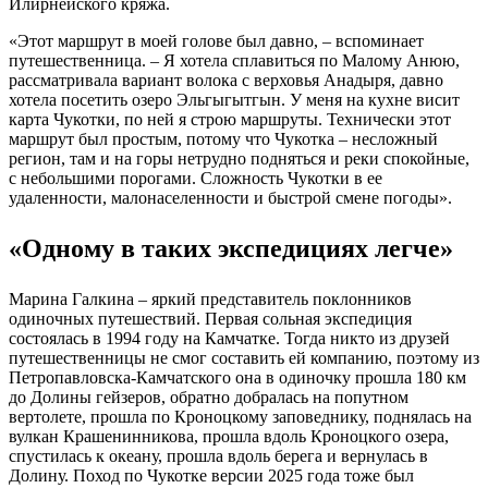
Илирнейского кряжа.
«Этот маршрут в моей голове был давно, – вспоминает
путешественница. – Я хотела сплавиться по Малому Анюю,
рассматривала вариант волока с верховья Анадыря, давно
хотела посетить озеро Эльгыгытгын. У меня на кухне висит
карта Чукотки, по ней я строю маршруты. Технически этот
маршрут был простым, потому что Чукотка – несложный
регион, там и на горы нетрудно подняться и реки спокойные,
с небольшими порогами. Сложность Чукотки в ее
удаленности, малонаселенности и быстрой смене погоды».
«Одному в таких экспедициях легче»
Марина Галкина – яркий представитель поклонников
одиночных путешествий. Первая сольная экспедиция
состоялась в 1994 году на Камчатке. Тогда никто из друзей
путешественницы не смог составить ей компанию, поэтому из
Петропавловска-Камчатского она в одиночку прошла 180 км
до Долины гейзеров, обратно добралась на попутном
вертолете, прошла по Кроноцкому заповеднику, поднялась на
вулкан Крашенинникова, прошла вдоль Кроноцкого озера,
спустилась к океану, прошла вдоль берега и вернулась в
Долину. Поход по Чукотке версии 2025 года тоже был