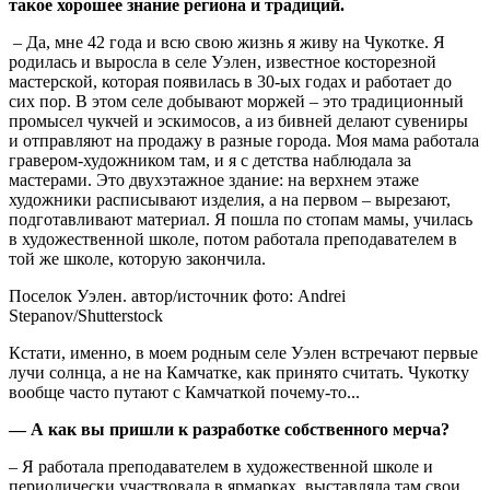
такое хорошее знание региона и традиций.
– Да, мне 42 года и всю свою жизнь я живу на Чукотке. Я
родилась и выросла в селе Уэлен, известное косторезной
мастерской, которая появилась в 30-ых годах и работает до
сих пор. В этом селе добывают моржей – это традиционный
промысел чукчей и эскимосов, а из бивней делают сувениры
и отправляют на продажу в разные города. Моя мама работала
гравером-художником там, и я с детства наблюдала за
мастерами. Это двухэтажное здание: на верхнем этаже
художники расписывают изделия, а на первом – вырезают,
подготавливают материал. Я пошла по стопам мамы, училась
в художественной школе, потом работала преподавателем в
той же школе, которую закончила.
Поселок Уэлен. автор/источник фото: Andrei
Stepanov/Shutterstock
Кстати, именно, в моем родным селе Уэлен встречают первые
лучи солнца, а не на Камчатке, как принято считать. Чукотку
вообще часто путают с Камчаткой почему-то...
— А как вы пришли к разработке собственного мерча?
– Я работала преподавателем в художественной школе и
периодически участвовала в ярмарках, выставляла там свои