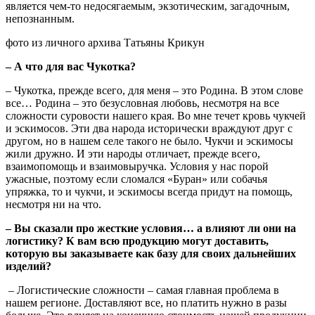
является чем-то недосягаемым, экзотическим, загадочным,
непознанным.
фото из личного архива Татьяны Крикун
– А что для вас Чукотка?
– Чукотка, прежде всего, для меня – это Родина. В этом слове
все… Родина – это безусловная любовь, несмотря на все
сложности суровости нашего края. Во мне течет кровь чукчей
и эскимосов. Эти два народа исторически враждуют друг с
другом, но в нашем селе такого не было. Чукчи и эскимосы
жили дружно. И эти народы отличает, прежде всего,
взаимопомощь и взаимовыручка. Условия у нас порой
ужасные, поэтому если сломался «Буран» или собачья
упряжка, то и чукчи, и эскимосы всегда придут на помощь,
несмотря ни на что.
– Вы сказали про жесткие условия… а влияют ли они на
логистику? К вам всю продукцию могут доставить,
которую вы заказываете как базу для своих дальнейших
изделий?
– Логистические сложности – самая главная проблема в
нашем регионе. Доставляют все, но платить нужно в разы