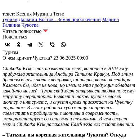
текст: Ксения Мурзина
Теги:
туризм
Дальний Восток - Земля приключений
Марина
Галкина
Чукотка
Читать полностью
Поделиться
Туризм
О чем кричит Чукотка?
23.06.2025 09:00
Chukotka Krik - так называется мерч, который в 2019 году
придумала жительница Анадыря Татьяна Крикун. Под этим
брендом выпускаются ветровки, шопперы, кепки, календари.
Казалось бы, идея не нова, но именно эта продукция обладает
какой-то магией. Чукотский мерч открывает людям по всему
миру эту территорию. Бывает и такое: купит человек
шоппер в интернете, и спустя время приезжает на Чукотку
туристом. В своих работах художница старается
совместить традиционные мотивы и современность,
экспериментирует со стилями и техниками. В чем секрет
мерча Chukotka Krik рассказала EastRussia его создательница.
– Татьяна, вы коренная жительница Чукотки? Откуда