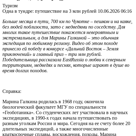
Туризм
Одна в тундре: путешествие на 3 млн рублей
10.06.2026 06:16
Больше месяца в пути, 700 км по Чукотке – пешком и на каяке,
без людей поблизости, зато с медведями по соседству. Для
многих такое путешествие покажется невероятным и
экстремальным, а для Марины Галкиной – это обычная
экспедиция по любимому региону. Видео об этом походе
принесло ей победу в конкурсе «Дальний Восток – Земля
приключений» и главный приз – три млн рублей.
Победительница рассказала EastRussia о любви к северным
территориям, медведях и песнях, которые играют в душе во
время долгих походов.
Справка:
Марина Галкина родилась в 1968 году, окончила
биологический факультет МГУ по специальности
«Геоботаника». Со студенческих лет участвовала в научных
экспедициях, в 1990-х годах начала путешествовать по
разным уголкам России и мира. Сегодня на ее счету более 20
длительных экспедиций, а также многочисленные
краткосрочные сплавы, восхождения, походы. Марина