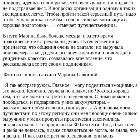
природу, идешь в своем ритме, что очень важно, ни под кого
не подстраиваешься. В вопросах организации одному в таких
экспедициях легче. Чтобы пройти такой серьезный путь, надо
чтобы у напарника тоже была очень сильная мотивация и
хорошая подготовка», — отмечает путешественница.
В пути Марина была больше месяца, и за это время
практически не встречала ни души. Путешественница
признается, что общения очень не хватало, но выручала
видеокамера – когда делилась впечатлениями о новом дне и
увиденных красотах, создавалось впечатление, что
рассказывала все это своим подписчикам.
Фото из личного архива Марины Галкиной
«Я так абстрагируюсь. Главное – могу поделиться эмоциями, а
это важно. Конечно, скучала по людям, но Чукотка хороша
тем, что там можно встретить оленеводов. С ними можно и
пообщаться, и подзарядить у них аккумуляторы, –
рассказывает победительница конкурса. – А в первом моем
путешествии по этому региону они меня вообще очень сильно
выручили: у меня продукты практически закончились,
осталось около 1 кг провизии на 300 км пути. Тогда был снег
и рыба не ловилась, я даже сплавляться не могла, не знала, что
и делать. И как раз встретила оленеводов, они меня