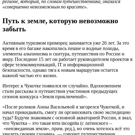
регионе, который, по словам путешественника, оказался
«совершенно невозможным по красоте».
Путь к земле, которую невозможно
забыть
Активным туризмом приморец занимается уже 26 лет. За это
время в его багаже накопились пешие и водные походы,
элементы альпинизма и скитура, путешествия по России и
миру. Последние 15 лет он работает руководителем проектов в
сфере телекоммуникаций, IT и информационной
безопасности, однако тяга к новым маршрутам остается
важной частью его жизни.
Интерес к Чукотке появился не случайно. Вдохновением
стали рассказы и путешествия участников предыдущих
сезонов конкурса «Земля приключений».
«После роликов Анны Васильевой я загорелся Чукоткой, и
начал прикидывать, смогу ли организовать свою экспедицию
туда? Будучи знакомым с основной акваторией России, я знал,
что Чукотка – это такая terra incognita (с латинского –
«неизведанная земля», прим. ред.), но очень хотелось всё это
увидеть своими глазами», — говорит путешественник.