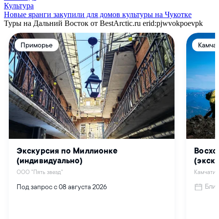
Культура
Новые яранги закупили для домов культуры на Чукотке
Туры на Дальний Восток от BestArctic.ru
erid:pjwvokpoevpk