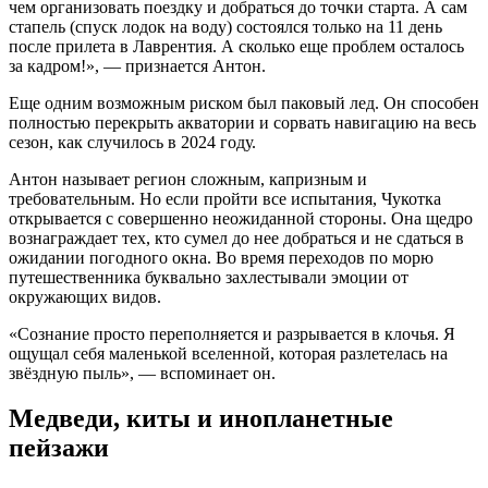
чем организовать поездку и добраться до точки старта. А сам
стапель (спуск лодок на воду) состоялся только на 11 день
после прилета в Лаврентия. А сколько еще проблем осталось
за кадром!», — признается Антон.
Еще одним возможным риском был паковый лед. Он способен
полностью перекрыть акватории и сорвать навигацию на весь
сезон, как случилось в 2024 году.
Антон называет регион сложным, капризным и
требовательным. Но если пройти все испытания, Чукотка
открывается с совершенно неожиданной стороны. Она щедро
вознаграждает тех, кто сумел до нее добраться и не сдаться в
ожидании погодного окна. Во время переходов по морю
путешественника буквально захлестывали эмоции от
окружающих видов.
«Сознание просто переполняется и разрывается в клочья. Я
ощущал себя маленькой вселенной, которая разлетелась на
звёздную пыль», — вспоминает он.
Медведи, киты и инопланетные
пейзажи