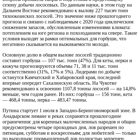
сезону добычи лососевых. По данным науки, в этом году на
Дальнем Востоке рекомендовано к вылову 227 тысяч тонн
тихоокеанских лососей. Это значение ниже прошлогоднего
прогноза и связано с наблюдаемым с 2020 года циклическим
снижением запасов, обусловленным изменениями климата:
потеплением на юге региона и похолоданием на севере. Такие
условия выходят за рамки оптимальных для горбуши, что
негативно сказывается на выживаемости молоди.
Основную долю в общем вылове лососей традиционно
составит горбуша — 107 тыс. тонн (47%). Для кеты, нерки и
кижуча прогнозируются объемы 71, 38 и 11 тыс. тонн
соответственно (31%, 17% и 5%). Лидерами по добыче
останутся Камчатский и Хабаровский края, последний
впервые опередит Сахалинскую область. На Чукотке
рекомендовано к освоению 1107,8 тонны лососей — на 14,8%
меньше, чем годом ранее. Из них: горбуша — 156 тонн, кета
— 468,4 тонны, нерка — 483,47 тонны.
Путина стартует 1 июля в Западно-Беринговоморской зоне. В
Анадырском лимане и реках сохранятся прошлогодние
ограничения: для коренных малочисленных народов и общин
предусмотрены четыре проходных дня, лов разрешен по
пятницам, субботам и воскресеньям; для любителей — только
по выходным; промышленный лов полностью запрещен.