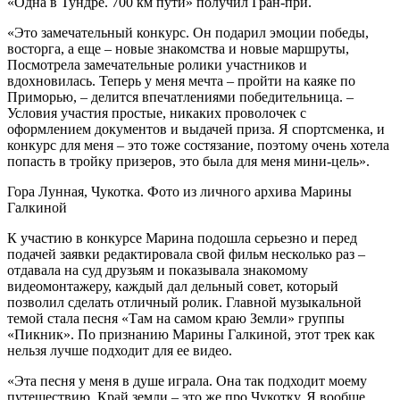
«Одна в Тундре. 700 км пути» получил Гран-при.
«Это замечательный конкурс. Он подарил эмоции победы,
восторга, а еще – новые знакомства и новые маршруты,
Посмотрела замечательные ролики участников и
вдохновилась. Теперь у меня мечта – пройти на каяке по
Приморью, – делится впечатлениями победительница. –
Условия участия простые, никаких проволочек с
оформлением документов и выдачей приза. Я спортсменка, и
конкурс для меня – это тоже состязание, поэтому очень хотела
попасть в тройку призеров, это была для меня мини-цель».
Гора Лунная, Чукотка. Фото из личного архива Марины
Галкиной
К участию в конкурсе Марина подошла серьезно и перед
подачей заявки редактировала свой фильм несколько раз –
отдавала на суд друзьям и показывала знакомому
видеомонтажеру, каждый дал дельный совет, который
позволил сделать отличный ролик. Главной музыкальной
темой стала песня «Там на самом краю Земли» группы
«Пикник». По признанию Марины Галкиной, этот трек как
нельзя лучше подходит для ее видео.
«Эта песня у меня в душе играла. Она так подходит моему
путешествию. Край земли – это же про Чукотку. Я вообще