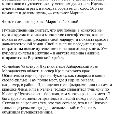
много пою в путешествиях, у меня там душа поет. Идешь, а в
душе музыка играет, и иногда прорывается голос. Это так
помогает в долгом пути», — отмечает Марина.
Фото из личного архива Марины Галкиной
Путешественница считает, что для победы в конкурсе не
нужна крутая техника и множество спецэффектов, важнее
показать эмоции, раскрыть свой маршрут и показать красоту
дальневосточной земли. Свой выигрыш победительница
потратит на новые путешествия и на подготовку к ним. Уже
куплены билеты в Якутию – в августе Марина Галкина
отправится на Верхоянский хребет.
«Я люблю Чукотку и Якутию, а еще Хабаровский край,
Магаданскую область и север Красноярского края.
Обязательно еще вернусь на Чукотку, как говорила в конце
своего фильма. Там полно мест, где я еще не бывала,
например, в районе Провидения с его фьордами, или на самом
краешке Лены, или в Уэлене, только сплавиться туда хочу по
Коолену. Чукотка очень большая, там много красивых мест. Я
бы с удовольствием отправилась в пеший поход по горам. А
Якутия мне нравится тем, что там есть все, что и на Чукотке,
только с деревьями: тундры меньше, а тайги больше», —
объяснила путешественница.