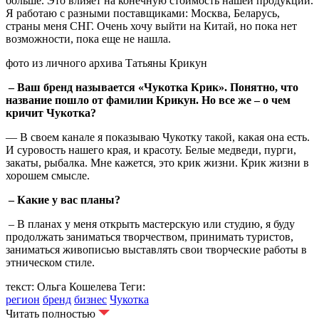
больше. Это влияет на конечную стоимость нашей продукции.
Я работаю с разными поставщиками: Москва, Беларусь,
страны меня СНГ. Очень хочу выйти на Китай, но пока нет
возможности, пока еще не нашла.
фото из личного архива Татьяны Крикун
– Ваш бренд называется «Чукотка Крик». Понятно, что
название пошло от фамилии Крикун. Но все же – о чем
кричит Чукотка?
— В своем канале я показываю Чукотку такой, какая она есть.
И суровость нашего края, и красоту. Белые медведи, пурги,
закаты, рыбалка. Мне кажется, это крик жизни. Крик жизни в
хорошем смысле.
– Какие у вас планы?
– В планах у меня открыть мастерскую или студию, я буду
продолжать заниматься творчеством, принимать туристов,
заниматься живописью выставлять свои творческие работы в
этническом стиле.
текст: Ольга Кошелева
Теги:
регион
бренд
бизнес
Чукотка
Читать полностью