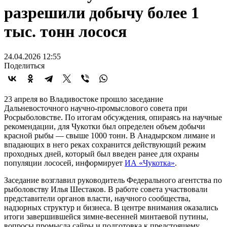
разрешили добычу более 1
тыс. тонн лосося
24.04.2026 12:55
Поделиться
23 апреля во Владивостоке прошло заседание
Дальневосточного научно-промыслового совета при
Росрыболовстве. По итогам обсуждения, опираясь на научные
рекомендации, для Чукотки был определен объем добычи
красной рыбы — свыше 1000 тонн. В Анадырском лимане и
впадающих в него реках сохранится действующий режим
проходных дней, который был введен ранее для охраны
популяции лососей, информирует
ИА «Чукотка»
.
Заседание возглавил руководитель Федерального агентства по
рыболовству Илья Шестаков. В работе совета участвовали
представители органов власти, научного сообщества,
надзорных структур и бизнеса. В центре внимания оказались
итоги завершившейся зимне-весенней минтаевой путины,
вопросы промысла сайры и подготовка к предстоящему