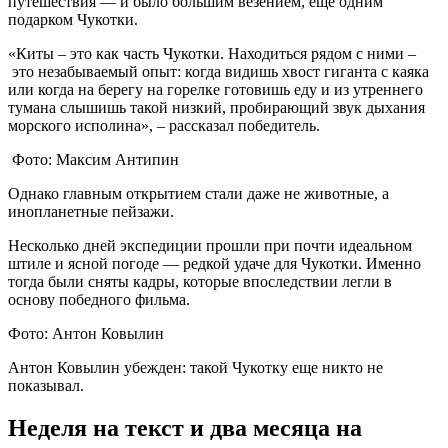
путешествия — и было большим везением, еще одним
подарком Чукотки.
«Киты – это как часть Чукотки. Находиться рядом с ними –
это незабываемый опыт: когда видишь хвост гиганта с каяка
или когда на берегу на горелке готовишь еду и из утреннего
тумана слышишь такой низкий, пробирающий звук дыхания
морского исполина», – рассказал победитель.
Фото: Максим Антипин
Однако главным открытием стали даже не животные, а
инопланетные пейзажи.
Несколько дней экспедиции прошли при почти идеальном
штиле и ясной погоде — редкой удаче для Чукотки. Именно
тогда были сняты кадры, которые впоследствии легли в
основу победного фильма.
Фото: Антон Ковылин
Антон Ковылин убежден: такой Чукотку еще никто не
показывал.
Неделя на текст и два месяца на