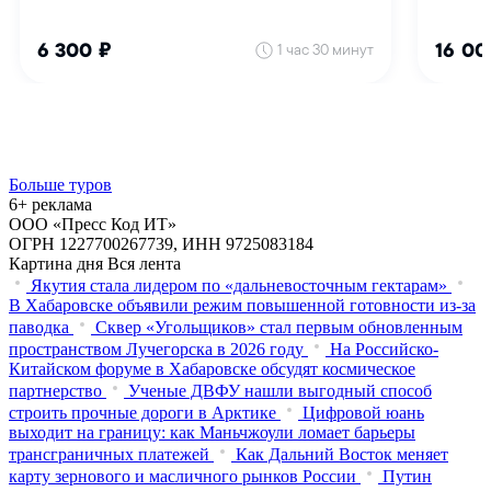
Больше туров
6+ реклама
ООО «Пресс Код ИТ»
ОГРН 1227700267739, ИНН 9725083184
Картина дня
Вся лента
Якутия стала лидером по «дальневосточным гектарам»
В Хабаровске объявили режим повышенной готовности из‑за
паводка
Сквер «Угольщиков» стал первым обновленным
пространством Лучегорска в 2026 году
На Российско-
Китайском форуме в Хабаровске обсудят космическое
партнерство
Ученые ДВФУ нашли выгодный способ
строить прочные дороги в Арктике
Цифровой юань
выходит на границу: как Маньчжоули ломает барьеры
трансграничных платежей
Как Дальний Восток меняет
карту зернового и масличного рынков России
Путин