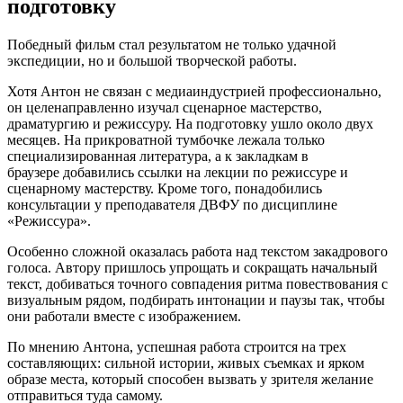
подготовку
Победный фильм стал результатом не только удачной
экспедиции, но и большой творческой работы.
Хотя Антон не связан с медиаиндустрией профессионально,
он целенаправленно изучал сценарное мастерство,
драматургию и режиссуру. На подготовку ушло около двух
месяцев. На прикроватной тумбочке лежала только
специализированная литература, а к закладкам в
браузере добавились ссылки на лекции по режиссуре и
сценарному мастерству. Кроме того, понадобились
консультации у преподавателя ДВФУ по дисциплине
«Режиссура».
Особенно сложной оказалась работа над текстом закадрового
голоса. Автору пришлось упрощать и сокращать начальный
текст, добиваться точного совпадения ритма повествования с
визуальным рядом, подбирать интонации и паузы так, чтобы
они работали вместе с изображением.
По мнению Антона, успешная работа строится на трех
составляющих: сильной истории, живых съемках и ярком
образе места, который способен вызвать у зрителя желание
отправиться туда самому.