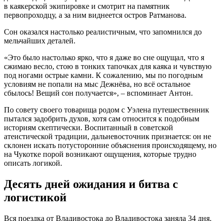
в каякерской экипировке и смотрит на памятник
первопроходцу, а за ним виднеется остров Ратманова.
Сон оказался настолько реалистичным, что запомнился до
мельчайших деталей.
«Это было настолько ярко, что я даже во сне ощущал, что я
сжимаю весло, стою в тонких тапочках для каяка и чувствую
под ногами острые камни. К сожалению, мы по погодным
условиям не попали на мыс Дежнёва, но всё остальное
сбылось! Вещий сон получается», – вспоминает Антон.
По совету своего товарища родом с Уэлена путешественник
пытался задобрить духов, хотя сам относится к подобным
историям скептически. Воспитанный в советской
атеистической традиции, дальневосточник признается: он не
склонен искать потусторонние объяснения происходящему, но
на Чукотке порой возникают ощущения, которые трудно
описать логикой.
Десять дней ожидания и битва с
логистикой
Вся поездка от Владивостока до Владивостока заняла 34 дня.