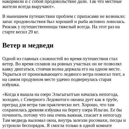
накормили и с собой продовольствие дали. Так что местные
жители всегда выручают».
В нынешнем путешествии проблем с припасами не возникло:
запас продовольствия был хороший и рыба активно ловилась.
Рюкзак у путешественницы тяжелый всегда. На этот раз на
старте весил 29 кг.
Ветер и медведи
Одной из главных сложностей во время путешествия стал
ветер. Во время сплавов на ровных участках он не позволял
каяку двигаться, стоячая волна держала его на одном месте.
Укрыться от пронизывающего ледяного ветра помогал тент, а
на самом продувном месте удачно подвернулась старая
избушка.
«Когда я вышла на озеро Эльгыгытгын началась непогода,
холодно, с Северного Ледовитого океана дует как в трубе,
преград для ветра там практически нет. Хорошо, что там
сохранилась древняя избушка на берегу озера Ильган. Ее бы
починить, потому что она очень важная, спасает в непогоду.
Там медведь выломал окна, внутрь залезли росомахи, песцы и
устроили беспорядок. Я смогла только в одной комнате