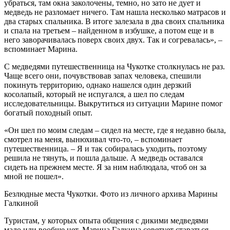
убраться, там окна заколочены, темно, но зато не дует и
медведь не разломает ничего. Там нашла несколько матрасов и
два старых спальника. В итоге залезала в два своих спальника
и спала на третьем – найденном в избушке, а потом еще и в
него заворачивалась поверх своих двух. Так и согревалась», –
вспоминает Марина.
С медведями путешественница на Чукотке столкнулась не раз.
Чаще всего они, почувствовав запах человека, спешили
покинуть территорию, однако нашелся один дерзкий
косолапый, который не испугался, а шел по следам
исследовательницы. Выкрутиться из ситуации Марине помог
богатый походный опыт.
«Он шел по моим следам – сидел на месте, где я недавно была,
смотрел на меня, вынюхивал что-то, – вспоминает
путешественница. – Я и так собиралась уходить, поэтому
решила не тянуть, и пошла дальше. А медведь оставался
сидеть на прежнем месте. Я за ним наблюдала, чтоб он за
мной не пошел».
Безлюдные места Чукотки. Фото из личного архива Марины
Галкиной
Туристам, у которых опыта общения с дикими медведями
мало или вообще нет, Марина Галкина советует стараться