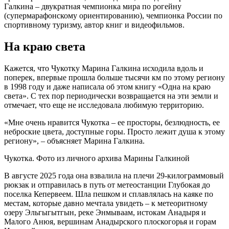
Галкина – двукратная чемпионка мира по рогейну
(супермарафонскому ориентированию), чемпионка России по
спортивному туризму, автор книг и видеофильмов.
На краю света
Кажется, что Чукотку Марина Галкина исходила вдоль и
поперек, впервые прошла больше тысячи км по этому региону
в 1998 году и даже написала об этом книгу «Одна на краю
света». С тех пор периодически возвращается на эти земли и
отмечает, что еще не исследовала любимую территорию.
«Мне очень нравится Чукотка – ее просторы, безлюдность, ее
неброские цвета, доступные горы. Просто лежит душа к этому
региону», – объясняет Марина Галкина.
Чукотка. Фото из личного архива Марины Галкиной
В августе 2025 года она взвалила на плечи 29-килограммовый
рюкзак и отправилась в путь от метеостанции Глубокая до
поселка Кепервеем. Шла пешком и сплавлялась на каяке по
местам, которые давно мечтала увидеть – к метеоритному
озеру Эльгыгытгын, реке Энмываам, истокам Анадыря и
Малого Анюя, вершинам Анадырского плоскогорья и горам