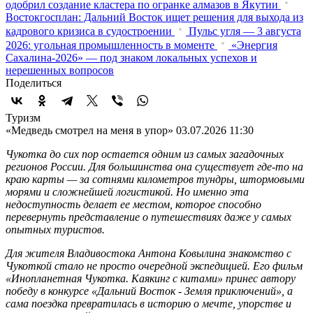
одобрил создание кластера по огранке алмазов в Якутии
Востокгосплан: Дальний Восток ищет решения для выхода из
кадрового кризиса в судостроении
Пульс угля — 3 августа
2026: угольная промышленность в моменте
«Энергия
Сахалина-2026» — под знаком локальных успехов и
нерешенных вопросов
Поделиться
Туризм
«Медведь смотрел на меня в упор»
03.07.2026 11:30
Чукотка до сих пор остается одним из самых загадочных
регионов России. Для большинства она существует где-то на
краю карты — за сотнями километров тундры, штормовыми
морями и сложнейшей логистикой. Но именно эта
недоступность делает ее местом, которое способно
перевернуть представление о путешествиях даже у самых
опытных туристов.
Для жителя Владивостока Антона Ковылина знакомство с
Чукоткой стало не просто очередной экспедицией. Его фильм
«Инопланетная Чукотка. Каякинг с китами» принес автору
победу в конкурсе «Дальний Восток - Земля приключений», а
сама поездка превратилась в историю о мечте, упорстве и