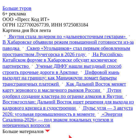
Больше туров
6+ реклама
ООО «Пресс Код ИТ»
ОГРН 1227700267739, ИНН 9725083184
Картина дня
Вся лента
Якутия стала лидером по «дальневосточным гектарам»
В Хабаровске объявили режим повышенной готовности из‑за
паводка
Сквер «Угольщиков» стал первым обновленным
пространством Лучегорска в 2026 году
На Российско-
Китайском форуме в Хабаровске обсудят космическое
партнерство
Ученые ДВФУ нашли выгодный способ
строить прочные дороги в Арктике
Цифровой юань
выходит на границу: как Маньчжоули ломает барьеры
трансграничных платежей
Как Дальний Восток меняет
карту зернового и масличного рынков России
Путин
одобрил создание кластера по огранке алмазов в Якутии
Востокгосплан: Дальний Восток ищет решения для выхода из
кадрового кризиса в судостроении
Пульс угля — 3 августа
2026: угольная промышленность в моменте
«Энергия
Сахалина-2026» — под знаком локальных успехов и
нерешенных вопросов
Больше материалов