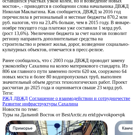
оставшихся участках узкой колеи, но и возведение новых
мостов», - приводятся в сообщении слова начальника ДВЖД
Николая Маклыгина. Как сообщается, ДВЖД за 2016 год
перечислила в региональный и местные бюджеты 870,2 млн
руб. налогов, что на 23,4% больше, чем в 2015 году. В январе-
ноябре текущего года платежи уже составили 1 млрд руб.
(рост 13,6%). Увеличение бюджета за счет налогов позволит
региону направить дополнительные средства на
строительство и ремонт жилья, дорог, возведение социально-
культурных объектов, отмечается в пресс-релизе.
Ранее сообщалось, что с 2003 года ДВЖД проводит замену
узкоколейку Сахалина на колею материкового стандарта. Из
806 км главного пути заменено почти 620 км, сооружено 64
новых моста и более 80 водопропускных труб, выполнен
значительный объем других технологических работ. Проект
рассчитан до 2025 года и оценивается свыше 23 млрд руб.
Теги:
РЖД
ДВЖД
Соглашение о взаимодействии и сотрудничестве
Развитие инфраструктуры Сахалина
Новости по теме:
Туры на Дальний Восток от BestArctic.ru
erid:pjwvokpoevpk