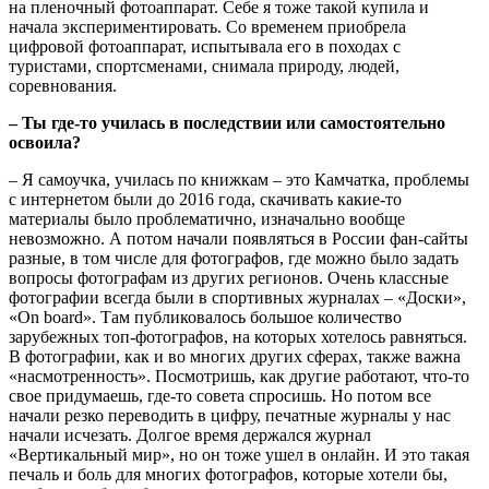
на пленочный фотоаппарат. Себе я тоже такой купила и
начала экспериментировать. Со временем приобрела
цифровой фотоаппарат, испытывала его в походах с
туристами, спортсменами, снимала природу, людей,
соревнования.
– Ты где-то училась в последствии или самостоятельно
освоила?
– Я самоучка, училась по книжкам – это Камчатка, проблемы
с интернетом были до 2016 года, скачивать какие-то
материалы было проблематично, изначально вообще
невозможно. А потом начали появляться в России фан-сайты
разные, в том числе для фотографов, где можно было задать
вопросы фотографам из других регионов. Очень классные
фотографии всегда были в спортивных журналах – «Доски»,
«Оn board». Там публиковалось большое количество
зарубежных топ-фотографов, на которых хотелось равняться.
В фотографии, как и во многих других сферах, также важна
«насмотренность». Посмотришь, как другие работают, что-то
свое придумаешь, где-то совета спросишь. Но потом все
начали резко переводить в цифру, печатные журналы у нас
начали исчезать. Долгое время держался журнал
«Вертикальный мир», но он тоже ушел в онлайн. И это такая
печаль и боль для многих фотографов, которые хотели бы,