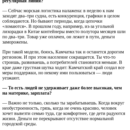
регулярная линия?
— Сейчас морская логистика налажена: в неделю к нам
заходят два–три судна, есть конкуренция, графики в целом
соблюдаются. Но бывают периоды, когда цепочки
«ломаются». В прошлом году, например, из‑за угольной
лихорадки в Китае контейнеры вместо полутора месяцев шли
по два–три. Товар уже оплачен, он лежит в пути, деньги
заморожены.
При такой модели, боюсь, Камчатка так и останется дорогим
регионом. И при этом население сокращается. Ты что‑то
строишь, развиваешь, а потребителей становится меньше. В
крае даже грустная шутка ходит: Камчатский край создал все
меры поддержки, но некому ими пользоваться — люди
уезжают.
— То есть людей не удерживает даже более высокая, чем
на материке, зарплата?
— Важно не только, сколько ты зарабатываешь. Когда вокруг
необустроенность, грязь, когда не очень красиво, человек
хочет вывезти семью туда, где комфортнее, где дети радуются
жизни. Деньги не перекрывают отсутствие нормальной
городской среды.