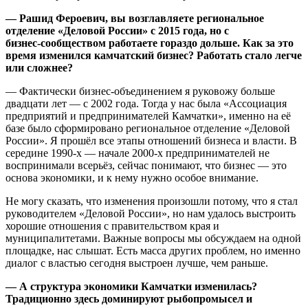
— Рашид Фероевич, вы возглавляете региональное
отделение «Деловой России» с 2015 года, но с
бизнес‑сообществом работаете гораздо дольше. Как за это
время изменился камчатский бизнес? Работать стало легче
или сложнее?
— Фактически бизнес‑объединением я руковожу больше
двадцати лет — с 2002 года. Тогда у нас была «Ассоциация
предприятий и предпринимателей Камчатки», именно на её
базе было сформировано региональное отделение «Деловой
России». Я прошёл все этапы отношений бизнеса и власти. В
середине 1990‑х — начале 2000‑х предпринимателей не
воспринимали всерьёз, сейчас понимают, что бизнес — это
основа экономики, и к нему нужно особое внимание.
Не могу сказать, что изменения произошли потому, что я стал
руководителем «Деловой России», но нам удалось выстроить
хорошие отношения с правительством края и
муниципалитетами. Важные вопросы мы обсуждаем на одной
площадке, нас слышат. Есть масса других проблем, но именно
диалог с властью сегодня выстроен лучше, чем раньше.
— А структура экономики Камчатки изменилась?
Традиционно здесь доминируют рыбопромысел и