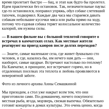
время пролетает быстро — бац, и этап как будто бы пролетел.
Идем практически без остановок. Так, незначительные паузы:
где-то остановился, поправил упряжь, обул собаке слетевший
тапочек, подкормил. Каждые два часа мы стараемся давать
собакам небольшие кусочки мяса или рыбы прямо на ходу,
потому что ездовая собака теряет колоссальное количество
калорий, им нужны силы.
— В вашем фильме вы с большой теплотой говорите о
встречах в камчатских селах. Как местные жители
реагируют на приезд каюров после долгих переходов?
— Знаете, самые маленькие села, где живет буквально сто
человек, и где, казалось бы, им нечего нам дать — они,
наоборот, самые щедрые. Встречают настолько по-теплому!
На Камчатке, в принципе, все встречают горячо, но в
отдаленных поселках эта теплота и любовь проявляются в
невероятной заботе.
Фото из личного архива Анны Семашкиной
Мы приходим, а стол уже накрыт всем тем, что они
приготовили сами. По-домашнему, ничего покупного:
местная рыба, ягода, морзверь, свежая выпечка. Обязательно
готовят концерты в домах культуры. Это очень ценно, когда