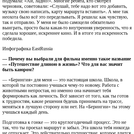
подумала: «Ай, ладно!». Многие ребята, кто смотрел
черновик, советовали: «Слушай, тебе надо вот это добавить,
музыку свою написать, карту маршрута вставить». А мне так
неохота было всё это переделывать. Я решила: как чувствую,
так и отправлю. У меня не было самоцели обязательно
выиграть, просто была какая-то внутренняя уверенность, что я
сделала хорошее, искреннее кино. И в итоге эта искренность
победила.
Инфографика EastRussia
— Почему вы выбрали для фильма именно такое название
— «Путешествие длиною в жизнь»? Что для вас значит
быть каюром?
— «Берингия» для меня — это настоящая школа. Школа, в
которой ты постоянно учишься чему-то новому. Работа с
животными непростая, но именно она начинает тебя
формировать как личность. Всё зависит от того, как ты готов
к трудностям, какие решения будешь принимать на трассе,
меняться в лучшую сторону или нет. На «Берингии» ты этому
учишься каждый день.
Подготовка к гонке — это круглогодичный процесс. Это не
так, что ты проехал маршрут и забыл. Эта школа тебя никогда
не отпускает. Это действительно путешествие, которое длится