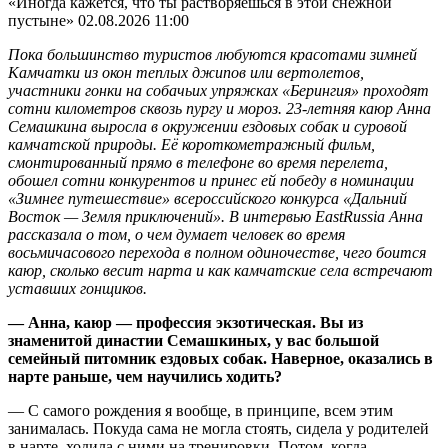
«Иногда кажется, что ты растворяешься в этой снежной
пустыне»
02.08.2026 11:00
Пока большинство туристов любуются красотами зимней
Камчатки из окон теплых джипов или вертолетов,
участники гонки на собачьих упряжках «Берингия» проходят
сотни километров сквозь пургу и мороз. 23-летняя каюр Анна
Семашкина выросла в окружении ездовых собак и суровой
камчатской природы. Её короткометражный фильм,
смонтированный прямо в телефоне во время перелета,
обошел сотни конкурентов и принес ей победу в номинации
«Зимнее путешествие» всероссийского конкурса «Дальний
Восток — Земля приключений». В интервью EastRussia Анна
рассказала о том, о чем думает человек во время
восьмичасового перехода в полном одиночестве, чего боится
каюр, сколько весит нарта и как камчатские села встречают
уставших гонщиков.
— Анна, каюр — профессия экзотическая. Вы из
знаменитой династии Семашкиных, у вас большой
семейный питомник ездовых собак. Наверное, оказались в
нарте раньше, чем научились ходить?
— С самого рождения я вообще, в принципе, всем этим
занималась. Покуда сама не могла стоять, сидела у родителей
в нарте, ходила с ними на тренировки. Потом, когда