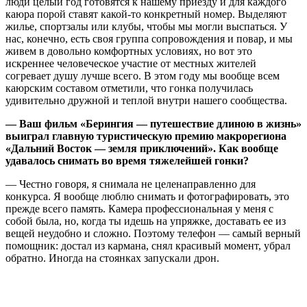
люди целый год готовятся к нашему приезду и для каждого
каюра порой ставят какой-то конкретный номер. Выделяют
жилье, спортзалы или клубы, чтобы мы могли выспаться. У
нас, конечно, есть своя группа сопровождения и повар, и мы
живем в довольно комфортных условиях, но вот это
искреннее человеческое участие от местных жителей
согревает душу лучше всего. В этом году мы вообще всем
каюрским составом отметили, что гонка получилась
удивительно дружной и теплой внутри нашего сообщества.
— Ваш фильм «Берингия — путешествие длиною в жизнь»
выиграл главную туристическую премию макрорегиона
«Дальний Восток — земля приключений». Как вообще
удавалось снимать во время тяжелейшей гонки?
— Честно говоря, я снимала не целенаправленно для
конкурса. Я вообще люблю снимать и фотографировать, это
прежде всего память. Камера профессиональная у меня с
собой была, но, когда ты идешь на упряжке, доставать ее из
вещей неудобно и сложно. Поэтому телефон — самый верный
помощник: достал из кармана, снял красивый момент, убрал
обратно. Иногда на стоянках запускали дрон.