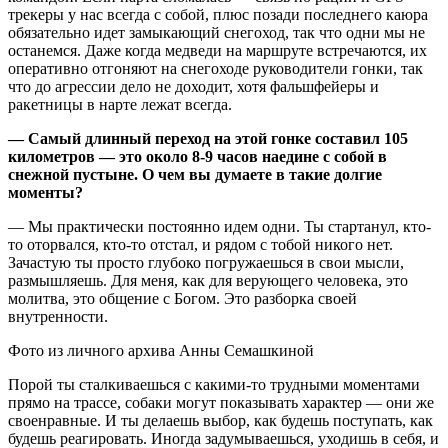
трекеры у нас всегда с собой, плюс позади последнего каюра
обязательно идет замыкающий снегоход, так что одни мы не
останемся. Даже когда медведи на маршруте встречаются, их
оперативно отгоняют на снегоходе руководители гонки, так
что до агрессии дело не доходит, хотя фальшфейеры и
ракетницы в нарте лежат всегда.
— Самый длинный переход на этой гонке составил 105
километров — это около 8-9 часов наедине с собой в
снежной пустыне. О чем вы думаете в такие долгие
моменты?
— Мы практически постоянно идем одни. Ты стартанул, кто-
то оторвался, кто-то отстал, и рядом с тобой никого нет.
Зачастую ты просто глубоко погружаешься в свои мысли,
размышляешь. Для меня, как для верующего человека, это
молитва, это общение с Богом. Это разборка своей
внутренности.
Фото из личного архива Анны Семашкиной
Порой ты сталкиваешься с какими-то трудными моментами
прямо на трассе, собаки могут показывать характер — они же
своенравные. И ты делаешь выбор, как будешь поступать, как
будешь реагировать. Иногда задумываешься, уходишь в себя, и