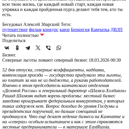
всю твою жизнь, где каждый новый старт, каждая новая
упряжка и каждая пройденная пурга делают тебя тем, кто ты
есть.
Беседовал Алексей Збарский
Теги:
путешествие
фильм
конкурс
каюр
Берингия
Камчатка
ДВЗП
Читать полностью
Поделиться
Бизнес
Северные льготы ломают северный бизнес
18.03.2026 00:30
52 дня отпуска, северные коэффициенты, надбавки,
компенсация проезда — государство придумало эти льготы,
но платит за них не из бюджета, а руками работодателей.
Именно в этом председатель камчатского отделения
«Деловой России» и генеральный директор «Шамса-Холдинга»
Рашид Шамоян видит корень проблемы: местный бизнес
заведомо проигрывает федеральным конкурентам, у которых
таких издержек нет. Вопрос доходил до уровня Госдумы и
президентских поручений, но дальше совещаний не
продвинулся. Что ещё делает ведение бизнеса на Камчатке и
на «северах» особым испытанием и как с этим справляются
местные предприниматели — в материале EastRussia.