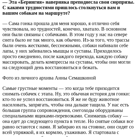
— Эта «Берингия» наверняка преподнесла свои сюрпризы.
С какими трудностями пришлось столкнуться вам и
вашим собакам на маршруте?
— Сама гонка прошла для меня хорошо, я отлично себя
чувствовала, но трудностей, конечно, хватало. В основном
они были связаны с собачками. В этом году у нас на севере
снега было не так много, как обычно. Из-за того, что трассы
были очень жесткими, бесснежными, собаки набивали себе
лапы, у них забивались мышцы и суставы. Приходилось
просто ежедневно, после каждого перехода, каждую собаку
массировать, делать компрессы на суставы, чтобы они могли
на следующий день восстановиться и бежать.
Фото из личного архива Анны Семашкиной
Самые грустные моменты — это когда тебе приходится
снимать собачек с этапа. Ну, это обычная история для гонки:
кто-то не успел восстановиться. Я же не буду животное
насиловать, запрягать, чтобы она дальше тащила. У нас есть
большая группа сопровождения, снегоходы оборудованы
специальными ящиками-перевозками. Снимаешь собаку —
она едет до следующего пункта в тепле. Но снятые собаки все
равно остаются с нами. Я забираю их на стоянке, они сидят со
всей упряжкой, я их кормлю, ухаживаю. Я стартовала с