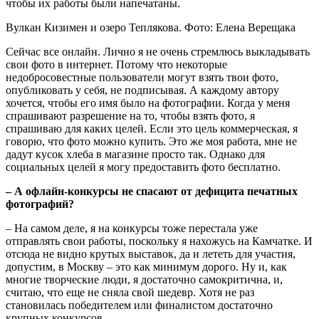
чтобы их работы были напечатаны.
Вулкан Кизимен и озеро Теплякова. Фото: Елена Верещака
Сейчас все онлайн. Лично я не очень стремлюсь выкладывать
свои фото в интернет. Потому что некоторые
недобросовестные пользователи могут взять твои фото,
опубликовать у себя, не подписывая. А каждому автору
хочется, чтобы его имя было на фотографии. Когда у меня
спрашивают разрешение на то, чтобы взять фото, я
спрашиваю для каких целей. Если это цель коммерческая, я
говорю, что фото можно купить. Это же моя работа, мне не
дадут кусок хлеба в магазине просто так. Однако для
социальных целей я могу предоставить фото бесплатно.
– А офлайн-конкурсы не спасают от дефицита печатных
фотографий?
– На самом деле, я на конкурсы тоже перестала уже
отправлять свои работы, поскольку я нахожусь на Камчатке. И
отсюда не видно крутых выставок, да и лететь для участия,
допустим, в Москву – это как минимум дорого. Ну и, как
многие творческие люди, я достаточно самокритична, и,
считаю, что еще не сняла свой шедевр. Хотя не раз
становилась победителем или финалистом достаточно
крупных конкурсов.