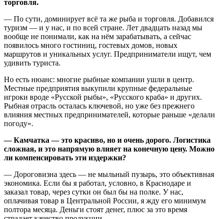
торговля.
— По сути, доминирует всё та же рыба и торговля. Добавился
туризм — и у нас, и по всей стране. Лет двадцать назад мы
вообще не понимали, как на нём зарабатывать, а сейчас
появилось много гостиниц, гостевых домов, новых
маршрутов и уникальных услуг. Предприниматели ищут, чем
удивить туриста.
Но есть нюанс: многие рыбные компании ушли в центр.
Местные предприятия выкупили крупные федеральные
игроки вроде «Русской рыбы», «Русского краба» и других.
Рыбная отрасль осталась ключевой, но уже без прежнего
влияния местных предпринимателей, которые раньше «делали
погоду».
— Камчатка — это красиво, но и очень дорого. Логистика
сложная, и это напрямую влияет на конечную цену. Можно
ли компенсировать эти издержки?
— Дороговизна здесь — не мыльный пузырь, это объективная
экономика. Если бы я работал, условно, в Краснодаре и
заказал товар, через сутки он был бы на полке. У нас,
оплачивая товар в Центральной России, я жду его минимум
полтора месяца. Деньги стоят денег, плюс за это время
страдает качество продукции.