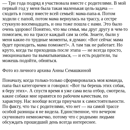
— Три года подряд я участвовала вместе с родителями. В мой
первый год у меня была такая маленькая цель-задача —
сходить в гонку вместе всей семьей: мама-папа-я. Потом
ходили с папой, потом мама вернулась на трассу, а сестре
стукнуло восемнадцать, и она тоже пошла с нами. Это было
очень здорово! Понятно, что мы семья, мы друг другу в чем-то
помогаем, но на трассе каждый сам за себя. Знаете, были у
меня какие-то трудные моменты, я думаю: «Вот сейчас мама
будет проходить, мама поможет!». А там так не работает. Но
круто, когда ты приходишь после этапа — не всегда просто,
эмоционально ты выматываешься, — и есть родители, ты
можешь подойти, обняться.
Фото из личного архива Анны Семашкиной
Поначалу, когда только-только сформировалась моя команда,
папа был категоричен и говорил: «Вот ты берешь этих собак,
я беру этих». А спустя время я уже сама вела отбор, смотрела,
какие собаки мне нравятся по рабочим качествам, по
характеру. Нас вообще всегда приучали к самостоятельности.
По факту, что ты с родителями, что нет — на самой трассе
особой разницы я не видела. Единственное, что вечером
скучновато немножечко, потому что с родными людьми
обсуждать прошедший день всегда интереснее.