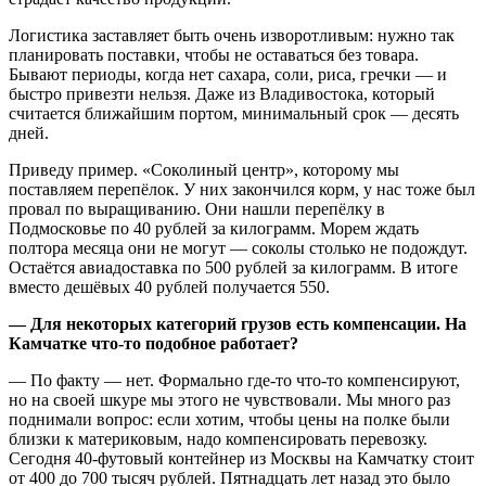
Логистика заставляет быть очень изворотливым: нужно так
планировать поставки, чтобы не оставаться без товара.
Бывают периоды, когда нет сахара, соли, риса, гречки — и
быстро привезти нельзя. Даже из Владивостока, который
считается ближайшим портом, минимальный срок — десять
дней.
Приведу пример. «Соколиный центр», которому мы
поставляем перепёлок. У них закончился корм, у нас тоже был
провал по выращиванию. Они нашли перепёлку в
Подмосковье по 40 рублей за килограмм. Морем ждать
полтора месяца они не могут — соколы столько не подождут.
Остаётся авиадоставка по 500 рублей за килограмм. В итоге
вместо дешёвых 40 рублей получается 550.
— Для некоторых категорий грузов есть компенсации. На
Камчатке что‑то подобное работает?
— По факту — нет. Формально где‑то что‑то компенсируют,
но на своей шкуре мы этого не чувствовали. Мы много раз
поднимали вопрос: если хотим, чтобы цены на полке были
близки к материковым, надо компенсировать перевозку.
Сегодня 40‑футовый контейнер из Москвы на Камчатку стоит
от 400 до 700 тысяч рублей. Пятнадцать лет назад это было