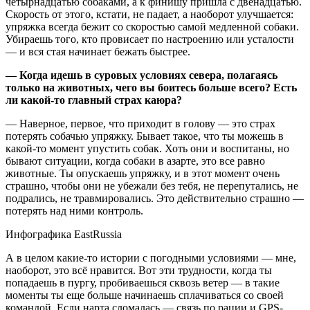
четырнадцатью собаками, а к финишу пришла с двенадцатью.
Скорость от этого, кстати, не падает, а наоборот улучшается:
упряжка всегда бежит со скоростью самой медленной собаки.
Убираешь того, кто провисает по настроению или усталости
— и вся стая начинает бежать быстрее.
— Когда идешь в суровых условиях севера, полагаясь
только на животных, чего вы боитесь больше всего? Есть
ли какой-то главный страх каюра?
— Наверное, первое, что приходит в голову — это страх
потерять собачью упряжку. Бывает такое, что ты можешь в
какой-то момент упустить собак. Хоть они и воспитаны, но
бывают ситуации, когда собаки в азарте, это все равно
животные. Ты опускаешь упряжку, и в этот момент очень
страшно, чтобы они не убежали без тебя, не перепутались, не
подрались, не травмировались. Это действительно страшно —
потерять над ними контроль.
Инфографика EastRussia
А в целом какие-то истории с погодными условиями — мне,
наоборот, это всё нравится. Вот эти трудности, когда ты
попадаешь в пургу, пробиваешься сквозь ветер — в такие
моменты ты еще больше начинаешь сплачиваться со своей
командой. Если нарта сломалась — связь по рации и GPS-