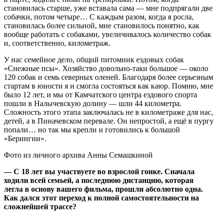
становилась старше, уже вставала сама — мне подпрягали две
собачки, потом четыре… С каждым разом, когда я росла,
становилась более сильной, мне становилось понятно, как
вообще работать с собаками, увеличивалось количество собак
и, соответственно, километраж.
У нас семейное дело, общий питомник ездовых собак
«Снежные псы». Хозяйство довольно-таки большое — около
120 собак и семь северных оленей. Благодаря более серьезным
стартам в юности я и смогла состояться как каюр. Помню, мне
было 12 лет, и мы от Камчатского центра ездового спорта
пошли в Налычевскую долину — шли 44 километра.
Сложность этого этапа заключалась не в километраже для нас,
детей, а в Пиначевском перевале. Он непростой, а ещё в пургу
попали… но так мы крепли и готовились к большой
«Берингии».
Фото из личного архива Анны Семашкиной
— С 18 лет вы участвуете во взрослой гонке. Сначала
ходили всей семьей, а последнюю дистанцию, которая
легла в основу вашего фильма, прошли абсолютно одна.
Как дался этот переход к полной самостоятельности на
сложнейшей трассе?