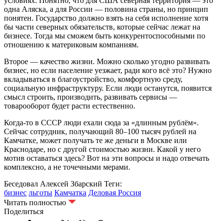
условиях. Понятно, что для США северная территория — это
одна Аляска, а для России — половина страны, но принцип
понятен. Государство должно взять на себя исполнение хотя
бы части северных обязательств, которые сейчас лежат на
бизнесе. Тогда мы сможем быть конкурентоспособными по
отношению к материковым компаниям.
Второе — качество жизни. Можно сколько угодно развивать
бизнес, но если население уезжает, ради кого всё это? Нужно
вкладываться в благоустройство, комфортную среду,
социальную инфраструктуру. Если люди останутся, появится
смысл строить, производить, развивать сервисы —
товарооборот будет расти естественно.
Когда‑то в СССР люди ехали сюда за «длинным рублём».
Сейчас сотрудник, получающий 80–100 тысяч рублей на
Камчатке, может получать те же деньги в Москве или
Краснодаре, но с другой стоимостью жизни. Какой у него
мотив оставаться здесь? Вот на эти вопросы и надо отвечать
комплексно, а не точечными мерами.
Беседовал Алексей Збарский
Теги:
бизнес
льготы
Камчатка
Деловая Россия
Читать полностью
Поделиться