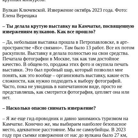
Вулкан Ключевской. Извержение октябрь 2023 года. Фото:
Елена Верещака
– Ты делала крутую выставку на Камчатке, посвященную
извержениям вулканов. Как все прошло?
– Да, небольшая выставка прошла в Петропавловске, в арт-
пространстве «Все связано». Там было 13 работ. Все их потом
раскупили. Выставку я делала полностью на свои средства.
Печатала фотографии в Москве, так как там достойное
качество. В общем-то, продажа этих фото и окупила печать
выставки. Это был пробный шар, который позволил мне
понять, как это вообще – организовать выставку, какие есть
сложности, как нужно подходить к выбору фотографий.
Часто, пока не увидишь в напечатанном виде, просто не
представляешь, как смотрится фотография, цепляет она или
нет.
– Насколько опасно снимать извержение?
– Я же еще гид-проводник и давно занимаюсь туризмом на
Камчатке. Конечно же, мы выбираем наиболее безопасное
место, адекватное расстояние. Мы не самоубийцы. В 2023
году при съемке извержения от нас до вулкана было 27 км,