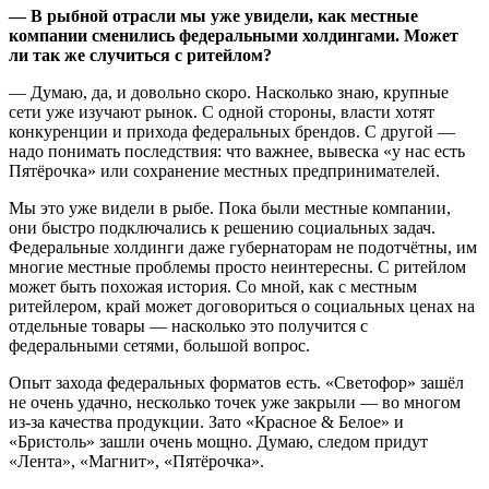
— В рыбной отрасли мы уже увидели, как местные
компании сменились федеральными холдингами. Может
ли так же случиться с ритейлом?
— Думаю, да, и довольно скоро. Насколько знаю, крупные
сети уже изучают рынок. С одной стороны, власти хотят
конкуренции и прихода федеральных брендов. С другой —
надо понимать последствия: что важнее, вывеска «у нас есть
Пятёрочка» или сохранение местных предпринимателей.
Мы это уже видели в рыбе. Пока были местные компании,
они быстро подключались к решению социальных задач.
Федеральные холдинги даже губернаторам не подотчётны, им
многие местные проблемы просто неинтересны. С ритейлом
может быть похожая история. Со мной, как с местным
ритейлером, край может договориться о социальных ценах на
отдельные товары — насколько это получится с
федеральными сетями, большой вопрос.
Опыт захода федеральных форматов есть. «Светофор» зашёл
не очень удачно, несколько точек уже закрыли — во многом
из‑за качества продукции. Зато «Красное & Белое» и
«Бристоль» зашли очень мощно. Думаю, следом придут
«Лента», «Магнит», «Пятёрочка».