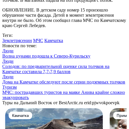
толчков. В магазинах падала на пол продукция с полок.
ОБНОВЛЕНИЕ. В детском саду номер 15 произошло
обрушение части фасада. Детей в момент землетрясения
внутри не было. Об этом сообщил глава МЧС по Камчатскому
краю Сергей Лебедев.
Теги:
Землетрясенин
МЧС
Камчатка
Новости по теме:
Люди
Волна цунами подошла к Северо-Курильску
Люди
Солодов: по предварительной оценке сила толчков на
Камчатке составила 7,7-7,9 баллов
Люди
Дома на Камчатке обследуют после серии подземных толчков
Туризм
МЧС: пострадавших туристов на маяке Анива крайне сложно
эвакуировать
Туры на Дальний Восток от BestArctic.ru
erid:pjwvokpoevpk