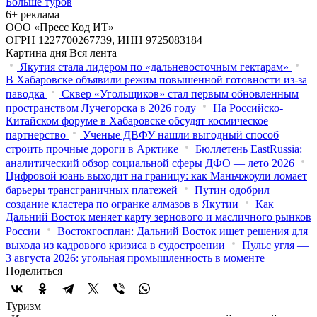
Больше туров
6+ реклама
ООО «Пресс Код ИТ»
ОГРН 1227700267739, ИНН 9725083184
Картина дня
Вся лента
Якутия стала лидером по «дальневосточным гектарам»
В Хабаровске объявили режим повышенной готовности из‑за
паводка
Сквер «Угольщиков» стал первым обновленным
пространством Лучегорска в 2026 году
На Российско-
Китайском форуме в Хабаровске обсудят космическое
партнерство
Ученые ДВФУ нашли выгодный способ
строить прочные дороги в Арктике
Бюллетень EastRussia:
аналитический обзор социальной сферы ДФО — лето 2026
Цифровой юань выходит на границу: как Маньчжоули ломает
барьеры трансграничных платежей
Путин одобрил
создание кластера по огранке алмазов в Якутии
Как
Дальний Восток меняет карту зернового и масличного рынков
России
Востокгосплан: Дальний Восток ищет решения для
выхода из кадрового кризиса в судостроении
Пульс угля —
3 августа 2026: угольная промышленность в моменте
Поделиться
Туризм