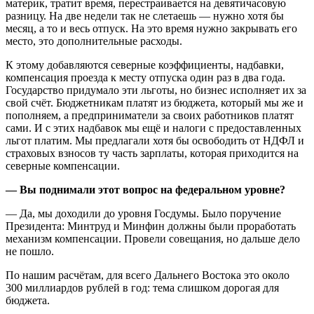
материк, тратит время, перестраивается на девятичасовую
разницу. На две недели так не слетаешь — нужно хотя бы
месяц, а то и весь отпуск. На это время нужно закрывать его
место, это дополнительные расходы.
К этому добавляются северные коэффициенты, надбавки,
компенсация проезда к месту отпуска один раз в два года.
Государство придумало эти льготы, но бизнес исполняет их за
свой счёт. Бюджетникам платят из бюджета, который мы же и
пополняем, а предприниматели за своих работников платят
сами. И с этих надбавок мы ещё и налоги с предоставленных
льгот платим. Мы предлагали хотя бы освободить от НДФЛ и
страховых взносов ту часть зарплаты, которая приходится на
северные компенсации.
— Вы поднимали этот вопрос на федеральном уровне?
— Да, мы доходили до уровня Госдумы. Было поручение
Президента: Минтруд и Минфин должны были проработать
механизм компенсации. Провели совещания, но дальше дело
не пошло.
По нашим расчётам, для всего Дальнего Востока это около
300 миллиардов рублей в год: тема слишком дорогая для
бюджета.